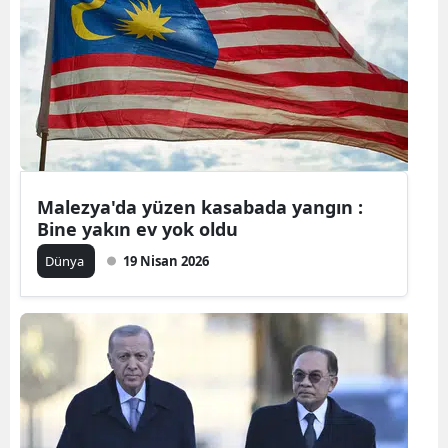
Samsun
Siirt
Sinop
Sivas
Tekirdağ
Malezya'da yüzen kasabada yangın :
Bine yakın ev yok oldu
Tokat
Dünya
19 Nisan 2026
Trabzon
Tunceli
Şanlıurfa
Uşak
Van