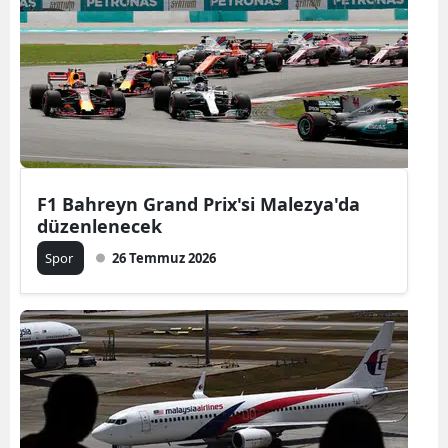
Bilecik
Bingöl
Bitlis
Bolu
Burdur
F1 Bahreyn Grand Prix'si Malezya'da
düzenlenecek
Bursa
Spor
26 Temmuz 2026
Çanakkale
Çankırı
Çorum
Denizli
Diyarbakır