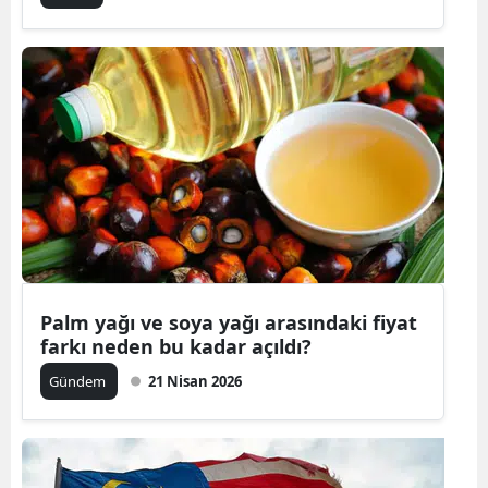
Malatya
Manisa
Kahramanm
Mardin
Muğla
Muş
Nevşehir
Palm yağı ve soya yağı arasındaki fiyat
farkı neden bu kadar açıldı?
Niğde
Gündem
21 Nisan 2026
Ordu
Rize
Sakarya