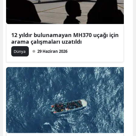
Edirne
Elazığ
Erzincan
12 yıldır bulunamayan MH370 uçağı için
arama çalışmaları uzatıldı
Erzurum
Dünya
29 Haziran 2026
Eskişehir
Gaziantep
Giresun
Gümüşhan
Hakkari
Hatay
Isparta