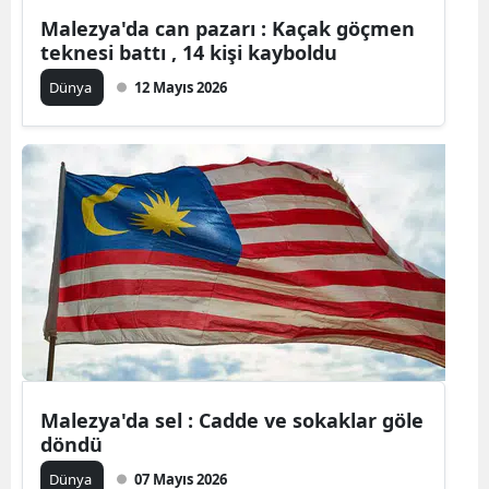
Malezya'da can pazarı : Kaçak göçmen
Mersin
teknesi battı , 14 kişi kayboldu
İstanbul
Dünya
12 Mayıs 2026
İzmir
Kars
Kastamonu
Kayseri
Kırklareli
Kırşehir
Kocaeli
Malezya'da sel : Cadde ve sokaklar göle
Konya
döndü
Kütahya
Dünya
07 Mayıs 2026