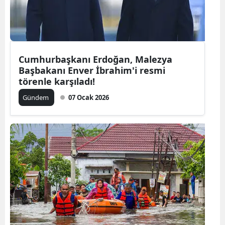
Yozgat
Zonguldak
Cumhurbaşkanı Erdoğan, Malezya
Aksaray
Başbakanı Enver İbrahim'i resmi
törenle karşıladı!
Bayburt
Gündem
07 Ocak 2026
Karaman
Kırıkkale
Batman
Şırnak
Bartın
Ardahan
Iğdır