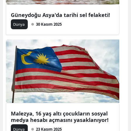
Yalova
Güneydoğu Asya'da tarihi sel felaketi!
Karabük
Dünya
30 Kasım 2025
Kilis
Osmaniye
Düzce
Malezya, 16 yaş altı çocukların sosyal
medya hesabı açmasını yasaklanıyor!
Dünya
23 Kasım 2025