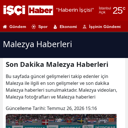
25
°
İstanbul
"Haberin İşçisi"
Açık
Adana
Gündem
Spor
Ekonomi
İşçinin Gündemi
Adıyaman
Afyonkarahi
Malezya Haberleri
Ağrı
Son Dakika Malezya Haberleri
Amasya
Ankara
Bu sayfada güncel gelişmeleri takip edenler için
Malezya ile ilgili en son gelişmeler ve son dakika
Antalya
Malezya haberleri sunulmaktadır. Malezya videoları,
Malezya fotoğrafları ve Malezya haberleri
Artvin
Güncelleme Tarihi:
Temmuz 26, 2026 15:16
Aydın
Balıkesir