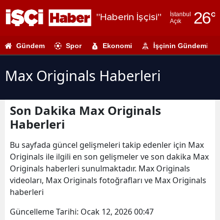
26
°
İstanbul
"Haberin İşçisi"
Açık
Adana
Gündem
Spor
Ekonomi
İşçinin Gündemi
Adıyaman
Afyonkarahi
Max Originals Haberleri
Ağrı
Son Dakika Max Originals
Amasya
Haberleri
Ankara
Bu sayfada güncel gelişmeleri takip edenler için Max
Antalya
Originals ile ilgili en son gelişmeler ve son dakika Max
Originals haberleri sunulmaktadır. Max Originals
Artvin
videoları, Max Originals fotoğrafları ve Max Originals
Aydın
haberleri
Balıkesir
Güncelleme Tarihi:
Ocak 12, 2026 00:47