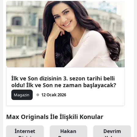
Bilecik
Bingöl
Bitlis
Bolu
Burdur
Bursa
İlk ve Son dizisinin 3. sezon tarihi belli
Çanakkale
oldu! İlk ve Son ne zaman başlayacak?
Çankırı
Magazin
12 Ocak 2026
Çorum
Max Originals İle İlişkili Konular
Denizli
İnternet
Hakan
Devrim
Diyarbakır