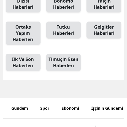
Dizisi
Bonomo
Yalçın
Haberleri
Haberleri
Haberleri
Edirne
Elazığ
Ortaks
Tutku
Gelgitler
Erzincan
Yapım
Haberleri
Haberleri
Haberleri
Erzurum
Eskişehir
İlk Ve Son
Timuçin Esen
Haberleri
Haberleri
Gaziantep
Giresun
Gümüşhan
Hakkari
Gündem
Spor
Ekonomi
İşçinin Gündemi
Hatay
Isparta