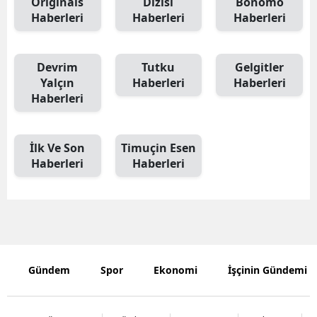
Originals
Dizisi
Bonomo
Haberleri
Haberleri
Haberleri
Edirne
Elazığ
Devrim
Tutku
Gelgitler
Erzincan
Yalçın
Haberleri
Haberleri
Haberleri
Erzurum
Eskişehir
İlk Ve Son
Timuçin Esen
Haberleri
Haberleri
Gaziantep
Giresun
Gümüşhan
Hakkari
Gündem
Spor
Ekonomi
İşçinin Gündemi
Hatay
Isparta