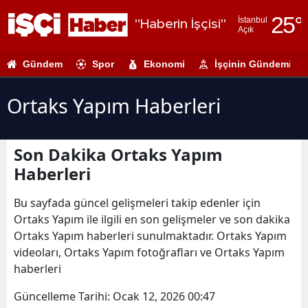
25
°
İstanbul
"Haberin İşçisi"
Açık
Adana
Gündem
Spor
Ekonomi
İşçinin Gündemi
Adıyaman
Afyonkarahi
Ortaks Yapım Haberleri
Ağrı
Son Dakika Ortaks Yapım
Amasya
Haberleri
Ankara
Bu sayfada güncel gelişmeleri takip edenler için
Antalya
Ortaks Yapım ile ilgili en son gelişmeler ve son dakika
Ortaks Yapım haberleri sunulmaktadır. Ortaks Yapım
Artvin
videoları, Ortaks Yapım fotoğrafları ve Ortaks Yapım
Aydın
haberleri
Balıkesir
Güncelleme Tarihi:
Ocak 12, 2026 00:47