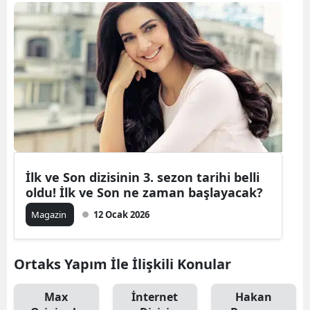
Bilecik
Bingöl
Bitlis
Bolu
Burdur
Bursa
İlk ve Son dizisinin 3. sezon tarihi belli
Çanakkale
oldu! İlk ve Son ne zaman başlayacak?
Çankırı
Magazin
12 Ocak 2026
Çorum
Ortaks Yapım İle İlişkili Konular
Denizli
Max
İnternet
Hakan
Diyarbakır