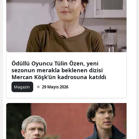
Bilecik
Bingöl
Bitlis
Bolu
Burdur
Ödüllü Oyuncu Tülin Özen, yeni
sezonun merakla beklenen dizisi
Bursa
Mercan Köşk’ün kadrosuna katıldı
Çanakkale
Magazin
29 Mayıs 2026
Çankırı
Çorum
Denizli
Diyarbakır