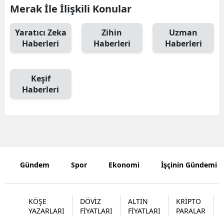
Merak İle İlişkili Konular
Samsun
Yaratıcı Zeka
Zihin
Uzman
Siirt
Haberleri
Haberleri
Haberleri
Sinop
Keşif
Sivas
Haberleri
Tekirdağ
Tokat
Trabzon
Tunceli
Gündem
Spor
Ekonomi
İşçinin Gündemi
Şanlıurfa
KÖŞE
DÖVİZ
ALTIN
KRİPTO
Uşak
YAZARLARI
FİYATLARI
FİYATLARI
PARALAR
Van