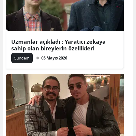
Edirne
Elazığ
Erzincan
Uzmanlar açıkladı : Yaratıcı zekaya
Erzurum
sahip olan bireylerin özellikleri
Eskişehir
Gündem
05 Mayıs 2026
Gaziantep
Giresun
Gümüşhan
Hakkari
Hatay
Isparta