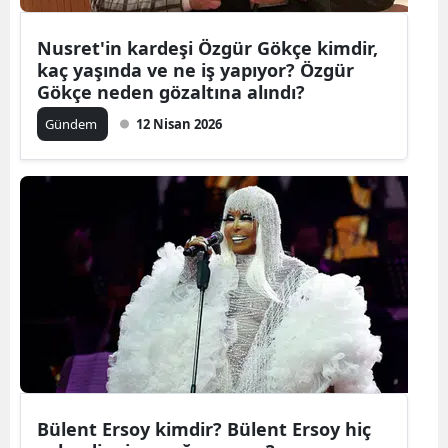
Mersin
Nusret'in kardeşi Özgür Gökçe kimdir,
kaç yaşında ve ne iş yapıyor? Özgür
İstanbul
Gökçe neden gözaltına alındı?
İzmir
Gündem
12 Nisan 2026
Kars
Kastamonu
Kayseri
Kırklareli
Kırşehir
Kocaeli
Konya
Bülent Ersoy kimdir? Bülent Ersoy hiç
Kütahya