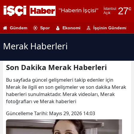
27
°
İstanbul
"Haberin İşçisi"
Açık
Adana
Gündem
Spor
Ekonomi
İşçinin Gündemi
Adıyaman
Afyonkarahi
Merak Haberleri
Ağrı
Son Dakika Merak Haberleri
Amasya
Ankara
Bu sayfada güncel gelişmeleri takip edenler için
Merak ile ilgili en son gelişmeler ve son dakika Merak
Antalya
haberleri sunulmaktadır. Merak videoları, Merak
fotoğrafları ve Merak haberleri
Artvin
Güncelleme Tarihi:
Mayıs 29, 2026 14:03
Aydın
Balıkesir