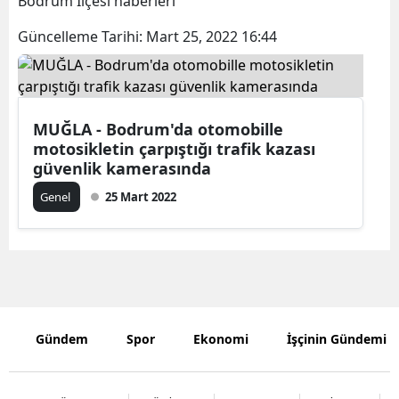
Bodrum İlçesi haberleri
Bilecik
Güncelleme Tarihi:
Mart 25, 2022 16:44
Bingöl
Bitlis
MUĞLA - Bodrum'da otomobille
Bolu
motosikletin çarpıştığı trafik kazası
Burdur
güvenlik kamerasında
Genel
25 Mart 2022
Bursa
Çanakkale
Çankırı
Çorum
Gündem
Spor
Ekonomi
İşçinin Gündemi
Denizli
Diyarbakır