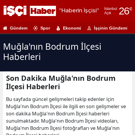
26
°
İstanbul
"Haberin İşçisi"
Açık
Adana
Gündem
Spor
Ekonomi
İşçinin Gündemi
Adıyaman
Afyonkarahi
Muğla'nın Bodrum İlçesi
Haberleri
Ağrı
Amasya
Son Dakika Muğla'nın Bodrum
Ankara
İlçesi Haberleri
Antalya
Bu sayfada güncel gelişmeleri takip edenler için
Artvin
Muğla'nın Bodrum İlçesi ile ilgili en son gelişmeler ve
son dakika Muğla'nın Bodrum İlçesi haberleri
Aydın
sunulmaktadır. Muğla'nın Bodrum İlçesi videoları,
Muğla'nın Bodrum İlçesi fotoğrafları ve Muğla'nın
Balıkesir