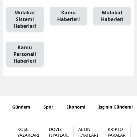
Edirne
Mülakat
Kamu
Mülakat
Sistemi
Haberleri
Haberleri
Elazığ
Haberleri
Erzincan
Erzurum
Kamu
Personeli
Eskişehir
Haberleri
Gaziantep
Giresun
Gümüşhan
Gündem
Spor
Ekonomi
İşçinin Gündemi
Hakkari
Hatay
KÖŞE
DÖVİZ
ALTIN
KRİPTO
Isparta
YAZARLARI
FİYATLARI
FİYATLARI
PARALAR