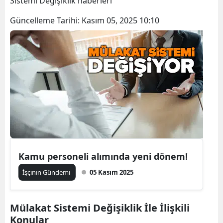
Sistemi Değişiklik haberleri
Bilecik
Güncelleme Tarihi:
Kasım 05, 2025 10:10
Bingöl
Bitlis
Bolu
Burdur
Bursa
Çanakkale
Çankırı
Kamu personeli alımında yeni dönem!
İşçinin Gündemi
05 Kasım 2025
Çorum
Denizli
Mülakat Sistemi Değişiklik İle İlişkili
Diyarbakır
Konular