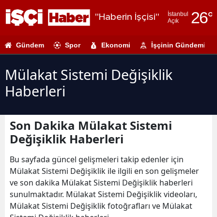
26
°
İstanbul
"Haberin İşçisi"
Açık
Adana
Gündem
Spor
Ekonomi
İşçinin Gündemi
Adıyaman
Afyonkarahi
Mülakat Sistemi Değişiklik
Haberleri
Ağrı
Amasya
Son Dakika Mülakat Sistemi
Ankara
Değişiklik Haberleri
Antalya
Bu sayfada güncel gelişmeleri takip edenler için
Artvin
Mülakat Sistemi Değişiklik ile ilgili en son gelişmeler
ve son dakika Mülakat Sistemi Değişiklik haberleri
Aydın
sunulmaktadır. Mülakat Sistemi Değişiklik videoları,
Mülakat Sistemi Değişiklik fotoğrafları ve Mülakat
Balıkesir