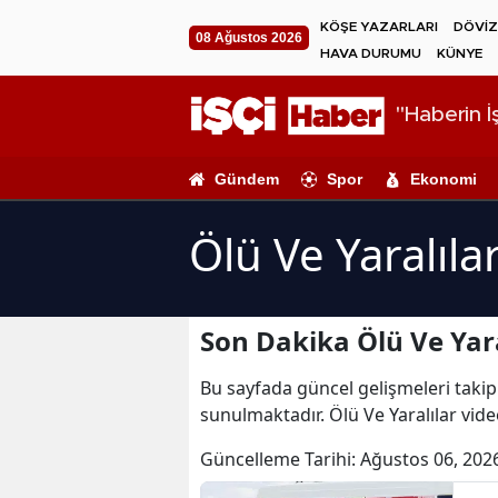
KÖŞE YAZARLARI
DÖVİZ
08 Ağustos 2026
HAVA DURUMU
KÜNYE
"Haberin İş
Gündem
Spor
Ekonomi
Ölü Ve Yaralıla
Son Dakika Ölü Ve Yara
Bu sayfada güncel gelişmeleri takip e
sunulmaktadır. Ölü Ve Yaralılar video
Güncelleme Tarihi:
Ağustos 06, 202