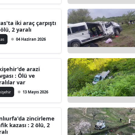
Edirne
Elazığ
vas'ta iki araç çarpıştı
 ölü, 2 yaralı
Erzincan
vas
04 Haziran 2026
Erzurum
Eskişehir
kişehir'de arazi
Gaziantep
vgası : Ölü ve
ralılar var
Giresun
kişehir
13 Mayıs 2026
Gümüşhane
Hakkari
nlıurfa'da zincirleme
Hatay
fik kazası : 2 ölü, 2
ralı
Isparta