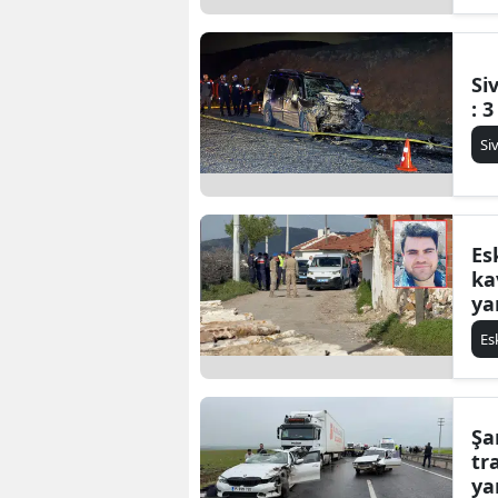
Si
: 3
Si
Es
ka
ya
Es
Şa
tra
ya