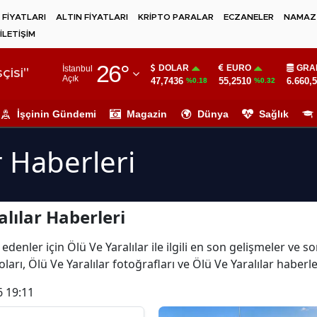
 FİYATLARI
ALTIN FİYATLARI
KRİPTO PARALAR
ECZANELER
NAMAZ 
İLETİŞİM
Adana
26
°
DOLAR
EURO
GRA
İstanbul
Adıyaman
çisi"
Açık
47,7436
55,2510
6.660,
%0.18
%0.32
Afyonkarahisar
İşçinin Gündemi
Magazin
Dünya
Sağlık
Ağrı
r Haberleri
Amasya
Ankara
lılar Haberleri
Antalya
Artvin
denler için Ölü Ve Yaralılar ile ilgili en son gelişmeler ve s
ları, Ölü Ve Yaralılar fotoğrafları ve Ölü Ve Yaralılar haberle
Aydın
6 19:11
Balıkesir