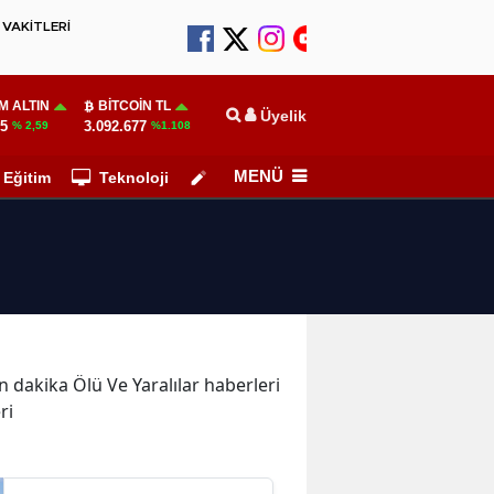
VAKİTLERİ
M ALTIN
BITCOIN TL
Üyelik
55
3.092.677
% 2,59
%1.108
MENÜ
Eğitim
Teknoloji
Köşe Yazarları
on dakika Ölü Ve Yaralılar haberleri
ri