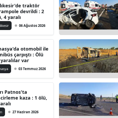
lıkesir'de traktör
Bilecik
rampole devrildi : 2
, 4 yaralı
Bingöl
lıkesir
06 Ağustos 2026
Bitlis
Bolu
asya'da otomobil ile
Burdur
nibüs çarpıştı : Ölü
 yaralılar var
Bursa
masya
03 Temmuz 2026
Çanakkale
Çankırı
rı Patnos'ta
Çorum
ncirleme kaza : 1 ölü,
yaralı
Denizli
rı
27 Haziran 2026
Diyarbakır