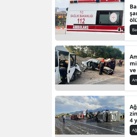
Ba
şa
ölü
Ba
Am
mi
ve
A
Ağ
zi
4 
Ağ