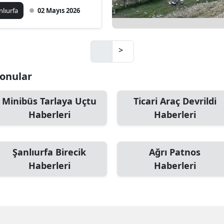
nlıurfa
02 Mayıs 2026
Mersin
İstanbul
>
İzmir
 Konular
Kars
Kastamonu
Minibüs Tarlaya Uçtu
Ticari Araç Devrildi
Haberleri
Haberleri
Kayseri
Kırklareli
Şanlıurfa Birecik
Ağrı Patnos
Kırşehir
Haberleri
Haberleri
Kocaeli
Konya
Kütahya