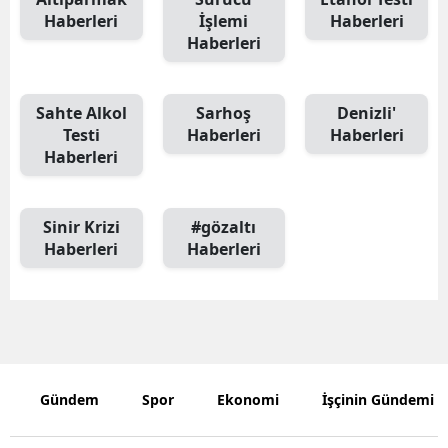
Haberleri
İşlemi
Haberleri
Samsun
Haberleri
Siirt
Sahte Alkol
Sarhoş
Denizli'
Sinop
Testi
Haberleri
Haberleri
Haberleri
Sivas
Tekirdağ
Sinir Krizi
#gözaltı
Tokat
Haberleri
Haberleri
Trabzon
Tunceli
Şanlıurfa
Gündem
Spor
Ekonomi
İşçinin Gündemi
Uşak
Van