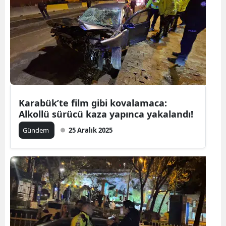
Bilecik
Bingöl
Bitlis
Bolu
Burdur
Karabük’te film gibi kovalamaca:
Alkollü sürücü kaza yapınca yakalandı!
Bursa
Gündem
25 Aralık 2025
Çanakkale
Çankırı
Çorum
Denizli
Diyarbakır