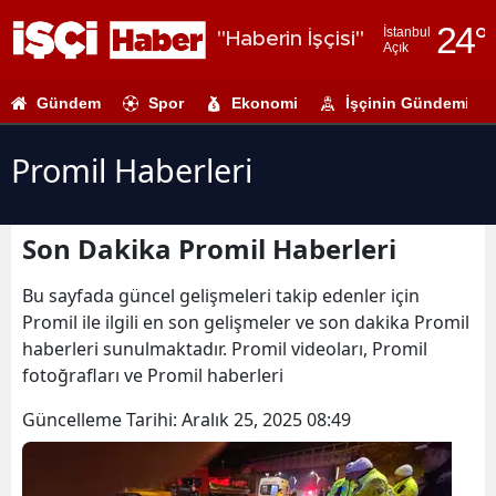
24
°
İstanbul
"Haberin İşçisi"
Açık
Adana
Gündem
Spor
Ekonomi
İşçinin Gündemi
Adıyaman
Afyonkarahi
Promil Haberleri
Ağrı
Son Dakika Promil Haberleri
Amasya
Ankara
Bu sayfada güncel gelişmeleri takip edenler için
Promil ile ilgili en son gelişmeler ve son dakika Promil
Antalya
haberleri sunulmaktadır. Promil videoları, Promil
fotoğrafları ve Promil haberleri
Artvin
Güncelleme Tarihi:
Aralık 25, 2025 08:49
Aydın
Balıkesir