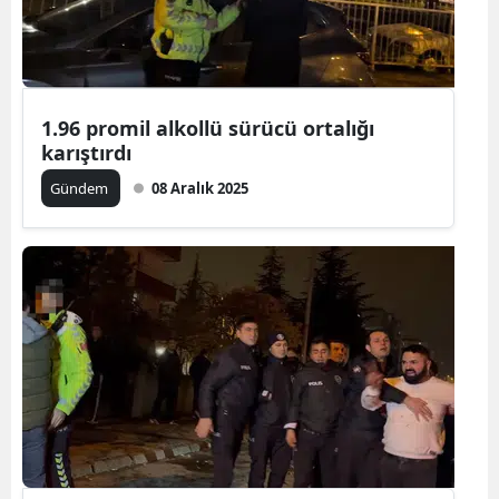
Edirne
Elazığ
Erzincan
1.96 promil alkollü sürücü ortalığı
karıştırdı
Erzurum
Gündem
08 Aralık 2025
Eskişehir
Gaziantep
Giresun
Gümüşhan
Hakkari
Hatay
Isparta