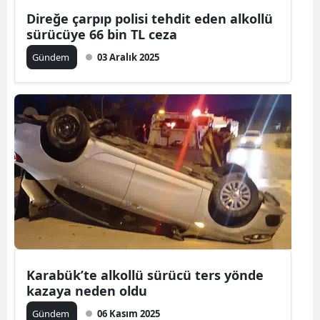
Direğe çarpıp polisi tehdit eden alkollü
Mersin
sürücüye 66 bin TL ceza
İstanbul
Gündem
03 Aralık 2025
İzmir
Kars
Kastamonu
Kayseri
Kırklareli
Kırşehir
Kocaeli
Karabük’te alkollü sürücü ters yönde
Konya
kazaya neden oldu
Kütahya
Gündem
06 Kasım 2025