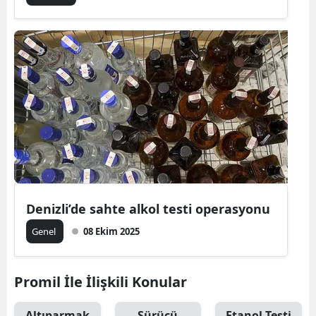
Malatya
Manisa
Kahramanm
Mardin
Muğla
Muş
Nevşehir
Denizli’de sahte alkol testi operasyonu
Niğde
Genel
08 Ekim 2025
Ordu
Promil İle İlişkili Konular
Rize
Sakarya
Altıparmak
Sürücü
Etanol Testi