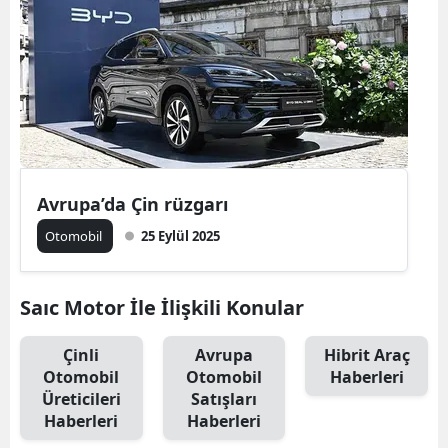
Bilecik
Bingöl
Bitlis
Bolu
Burdur
Avrupa’da Çin rüzgarı
Bursa
Otomobil
25 Eylül 2025
Çanakkale
Saıc Motor İle İlişkili Konular
Çankırı
Çorum
Çinli
Avrupa
Hibrit Araç
Otomobil
Otomobil
Haberleri
Denizli
Üreticileri
Satışları
Haberleri
Haberleri
Diyarbakır