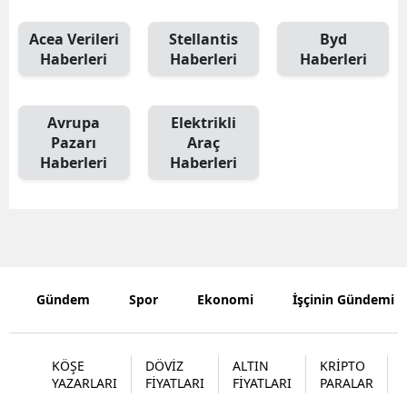
Edirne
Acea Verileri
Stellantis
Byd
Haberleri
Haberleri
Haberleri
Elazığ
Erzincan
Avrupa
Elektrikli
Erzurum
Pazarı
Araç
Haberleri
Haberleri
Eskişehir
Gaziantep
Giresun
Gümüşhan
Gündem
Spor
Ekonomi
İşçinin Gündemi
Hakkari
Hatay
KÖŞE
DÖVİZ
ALTIN
KRİPTO
YAZARLARI
FİYATLARI
FİYATLARI
PARALAR
Isparta