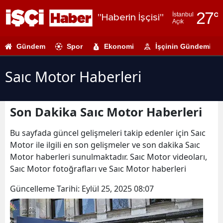
27
°
İstanbul
"Haberin İşçisi"
Açık
Adana
Gündem
Spor
Ekonomi
İşçinin Gündemi
Adıyaman
Afyonkarahi
Saıc Motor Haberleri
Ağrı
Son Dakika Saıc Motor Haberleri
Amasya
Ankara
Bu sayfada güncel gelişmeleri takip edenler için Saıc
Motor ile ilgili en son gelişmeler ve son dakika Saıc
Antalya
Motor haberleri sunulmaktadır. Saıc Motor videoları,
Saıc Motor fotoğrafları ve Saıc Motor haberleri
Artvin
Güncelleme Tarihi:
Eylül 25, 2025 08:07
Aydın
Balıkesir