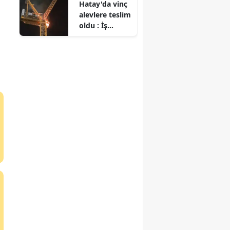
Hatay'da vinç
kaybetti
alevlere teslim
oldu : İş
makinesi
kullanılamaz
hale geldi