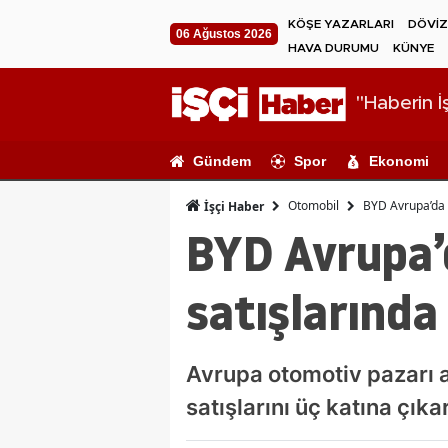
KÖŞE YAZARLARI
DÖVİZ
06 Ağustos 2026
HAVA DURUMU
KÜNYE
"Haberin İş
Gündem
Spor
Ekonomi
Otomobil
BYD Avrupa’da Te
İşçi Haber
BYD Avrupa’d
satışlarında 
Avrupa otomotiv pazarı ağ
satışlarını üç katına çıka