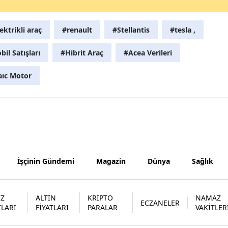
Samsun
ektrikli araç
#renault
#Stellantis
#tesla ,
Siirt
l Satışları
#Hibrit Araç
#Acea Verileri
Sinop
aıc Motor
Sivas
Tekirdağ
Tokat
Trabzon
İşçinin Gündemi
Magazin
Dünya
Sağlık
Tunceli
Şanlıurfa
İZ
ALTIN
KRİPTO
NAMAZ
ECZANELER
Uşak
TLARI
FİYATLARI
PARALAR
VAKİTLER
Van