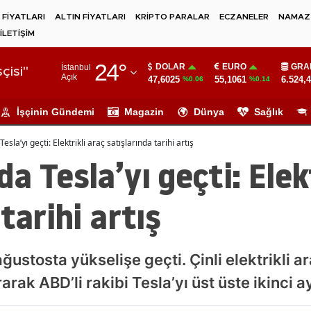
 FİYATLARI
ALTIN FİYATLARI
KRİPTO PARALAR
ECZANELER
NAMAZ 
İLETİŞİM
Adana
24
°
DOLAR
EURO
GRA
İstanbul
Adıyaman
çisi"
Açık
47,6025
55,1061
6.524,
%0.06
%0.14
Afyonkarahisar
İşçinin Gündemi
Magazin
Dünya
Sağlık
Ağrı
sla’yı geçti: Elektrikli araç satışlarında tarihi artış
Amasya
a Tesla’yı geçti: Elek
Ankara
tarihi artış
Antalya
Artvin
ustosta yükselişe geçti. Çinli elektrikli ar
Aydın
rarak ABD’li rakibi Tesla’yı üst üste ikinci a
Balıkesir