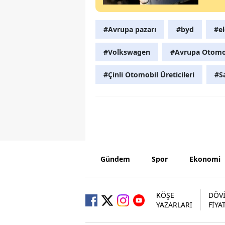
#Avrupa pazarı
#byd
#el
#Volkswagen
#Avrupa Otomobi
#Çinli Otomobil Üreticileri
#S
Gündem
Spor
Ekonomi
KÖŞE
DÖV
YAZARLARI
FİYA