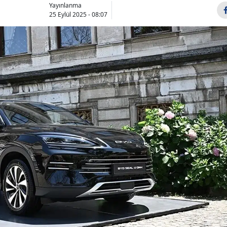
Yayınlanma
Bilecik
25 Eylül 2025 - 08:07
Bingöl
Bitlis
Bolu
Burdur
Bursa
Çanakkale
Çankırı
Çorum
Denizli
Diyarbakır