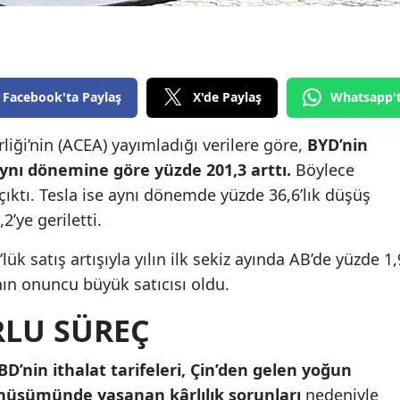
Edirne
Elazığ
Erzincan
Facebook'ta Paylaş
X'de Paylaş
Whatsapp'
Erzurum
liği’nin (ACEA) yayımladığı verilere göre,
BYD’nin
aynı dönemine göre yüzde 201,3 arttı.
Böylece
Eskişehir
 çıktı. Tesla ise aynı dönemde yüzde 36,6’lık düşüş
Gaziantep
2’ye geriletti.
Giresun
ük satış artışıyla yılın ilk sekiz ayında AB’de yüzde 1,
Gümüşhane
nın onuncu büyük satıcısı oldu.
Hakkari
RLU SÜREÇ
Hatay
BD’nin ithalat tarifeleri, Çin’den gelen yoğun
Isparta
önüşümünde yaşanan kârlılık sorunları
nedeniyle