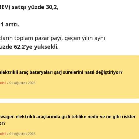
BEV) satışı yüzde 30,2,
Malatya
Manisa
1 arttı.
Kahramanmaraş
açların toplam pazar payı, geçen yılın aynı
üzde 62,2’ye yükseldi.
Mardin
Muğla
elektrikli araç bataryaları şarj sürelerini nasıl değiştiriyor?
Muş
obil
/ 01 Ağustos 2026
Nevşehir
Niğde
Ordu
wagen elektrikli araçlarında gizli tehlike nedir ve ne gibi riskler
or?
Rize
obil
/ 01 Ağustos 2026
Sakarya