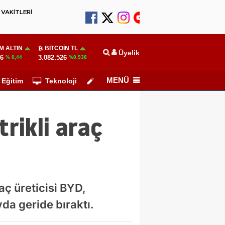
VAKİTLERİ
M ALTIN
BITCOIN TL
Üyelik
46
3.082.526
% 0,44
%0.938
MENÜ
Eğitim
Teknoloji
Köşe Yazarları
trikli araç
aç üreticisi BYD,
yda geride bıraktı.