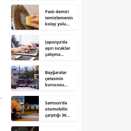
Sanat Festivali
Paslı demiri
bitti mi?
temizlemenin
kolay yolu
nedir?
Japonya'da
aşırı sıcaklar
çalışma
saatlerini
değiştirdi!
Bayğaralar
çetesinin
kurucusu
Ramazan
.
Bayğara
Samsun'da
teslim edildi
otomobilin
çarptığı 36
yaşındaki yaya
hayatını