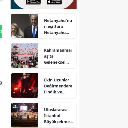
Netanyahu'nu
n eşi Sara
tan Gönder
Netanyahu
hakkında eski
çalışandan
Kahramanmar
çarpıcı
aş'ta
suçlamalar
Geleneksel
Ağustos Fuarı
başladı!
Ekin Uzunlar
9
Değirmendere
Fındık ve
Kültür Sanat
Festivali'nde
Uluslararası
kemençeyle
İstanbul
şov yaptı
Büyükçekmec
e Kültür ve