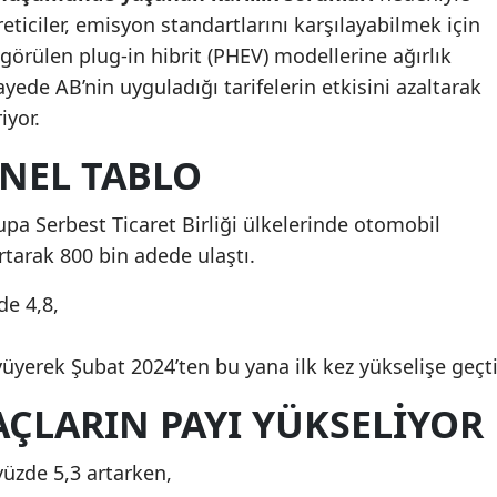
eticiler, emisyon standartlarını karşılayabilmek için
Mersin
 görülen plug-in hibrit (PHEV) modellerine ağırlık
İstanbul
ayede AB’nin uyguladığı tarifelerin etkisini azaltarak
iyor.
İzmir
ENEL TABLO
Kars
Kastamonu
upa Serbest Ticaret Birliği ülkelerinde otomobil
rtarak 800 bin adede ulaştı.
Kayseri
de 4,8,
Kırklareli
Kırşehir
yüyerek Şubat 2024’ten bu yana ilk kez yükselişe geçti
Kocaeli
AÇLARIN PAYI YÜKSELİYOR
Konya
yüzde 5,3 artarken,
Kütahya