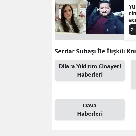
Yü
ci
aç
Zo
Serdar Subaşı İle İlişkili K
Dilara Yıldırım Cinayeti
Haberleri
Dava
Haberleri