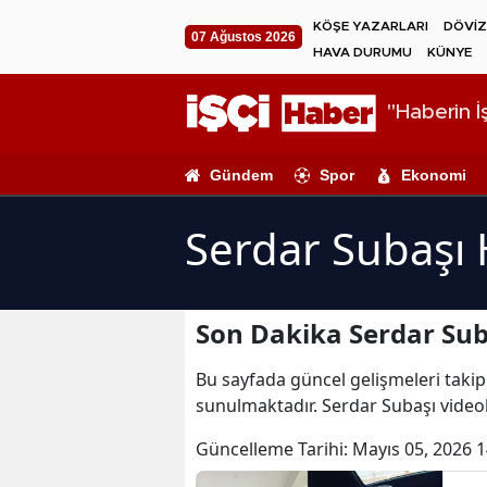
KÖŞE YAZARLARI
DÖVİZ
07 Ağustos 2026
HAVA DURUMU
KÜNYE
"Haberin İş
Gündem
Spor
Ekonomi
Serdar Subaşı 
Son Dakika Serdar Sub
Bu sayfada güncel gelişmeleri takip 
sunulmaktadır. Serdar Subaşı videol
Güncelleme Tarihi:
Mayıs 05, 2026 1