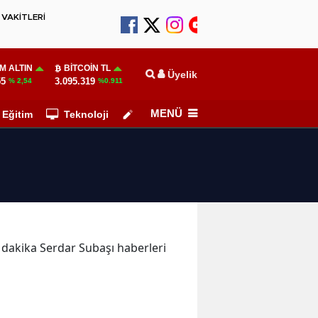
VAKİTLERİ
M ALTIN
BITCOIN TL
Üyelik
55
3.095.319
% 2,54
%0.911
MENÜ
Eğitim
Teknoloji
Köşe Yazarları
n dakika Serdar Subaşı haberleri