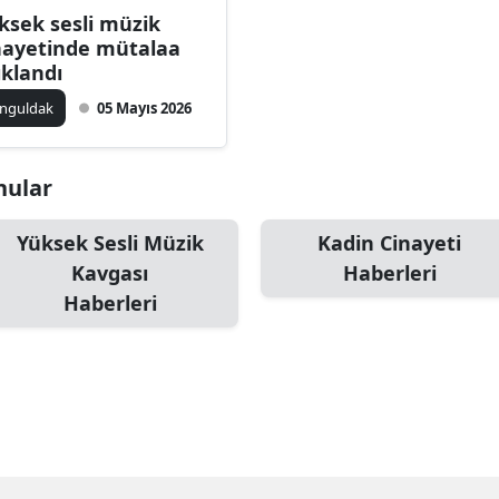
ksek sesli müzik
Bilecik
nayetinde mütalaa
ıklandı
Bingöl
nguldak
05 Mayıs 2026
Bitlis
Bolu
onular
Burdur
Yüksek Sesli Müzik
Kadin Cinayeti
Bursa
Kavgası
Haberleri
Çanakkale
Haberleri
Çankırı
Çorum
Denizli
Diyarbakır