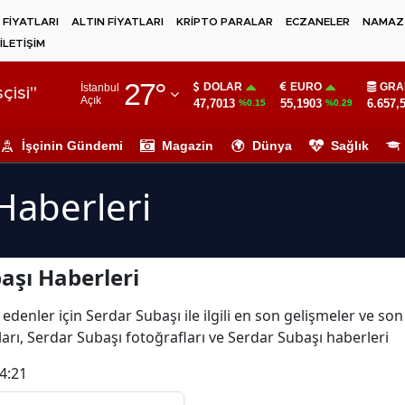
 FİYATLARI
ALTIN FİYATLARI
KRİPTO PARALAR
ECZANELER
NAMAZ 
İLETİŞİM
Adana
27
°
DOLAR
EURO
GRA
İstanbul
Adıyaman
çisi"
Açık
47,7013
55,1903
6.657,
%0.15
%0.29
Afyonkarahisar
İşçinin Gündemi
Magazin
Dünya
Sağlık
Ağrı
Haberleri
Amasya
Ankara
aşı Haberleri
Antalya
Artvin
edenler için Serdar Subaşı ile ilgili en son gelişmeler ve so
arı, Serdar Subaşı fotoğrafları ve Serdar Subaşı haberleri
Aydın
4:21
Balıkesir