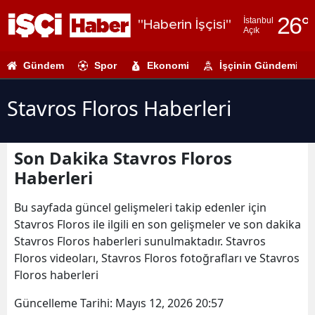
26
°
İstanbul
"Haberin İşçisi"
Açık
Adana
Gündem
Spor
Ekonomi
İşçinin Gündemi
Adıyaman
Afyonkarahi
Stavros Floros Haberleri
Ağrı
Son Dakika Stavros Floros
Amasya
Haberleri
Ankara
Bu sayfada güncel gelişmeleri takip edenler için
Antalya
Stavros Floros ile ilgili en son gelişmeler ve son dakika
Stavros Floros haberleri sunulmaktadır. Stavros
Artvin
Floros videoları, Stavros Floros fotoğrafları ve Stavros
Aydın
Floros haberleri
Balıkesir
Güncelleme Tarihi:
Mayıs 12, 2026 20:57