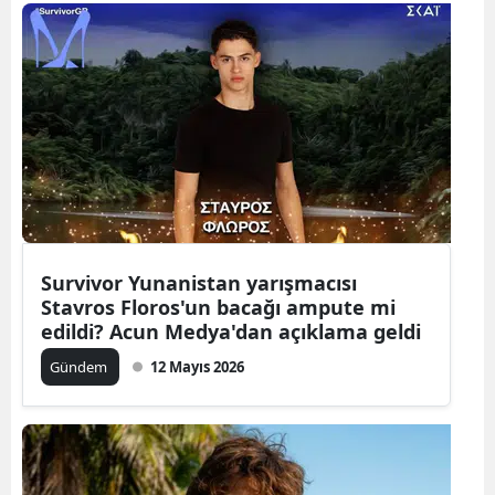
Bilecik
Bingöl
Bitlis
Bolu
Burdur
Bursa
Survivor Yunanistan yarışmacısı
Çanakkale
Stavros Floros'un bacağı ampute mi
edildi? Acun Medya'dan açıklama geldi
Çankırı
Gündem
12 Mayıs 2026
Çorum
Denizli
Diyarbakır