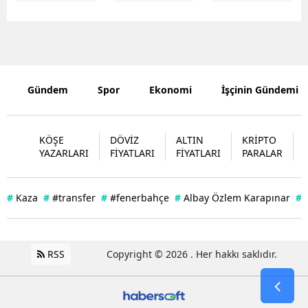
Mersin
İstanbul
İzmir
Gündem
Spor
Ekonomi
İşçinin Gündemi
Kars
Kastamonu
KÖŞE
DÖVİZ
ALTIN
KRİPTO
YAZARLARI
FİYATLARI
FİYATLARI
PARALAR
Kayseri
Kırklareli
#
Kaza
#
#transfer
#
#fenerbahçe
#
Albay Özlem Karapınar
#
Kırşehir
Kocaeli
RSS
Copyright © 2026 . Her hakkı saklıdır.
Konya
Kütahya