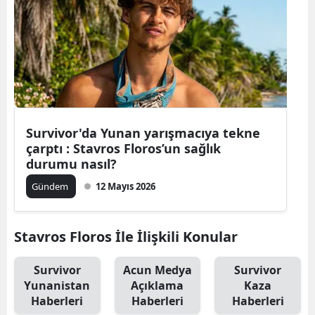
Edirne
Elazığ
Erzincan
Erzurum
Survivor'da Yunan yarışmacıya tekne
Eskişehir
çarptı : Stavros Floros’un sağlık
Gaziantep
durumu nasıl?
Gündem
12 Mayıs 2026
Giresun
Gümüşhan
Stavros Floros İle İlişkili Konular
Hakkari
Survivor
Acun Medya
Survivor
Hatay
Yunanistan
Açıklama
Kaza
Haberleri
Haberleri
Haberleri
Isparta