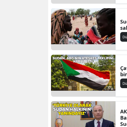
Su
sal
D
Ça
bi
D
AK
Ba
Su