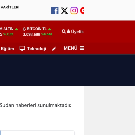
VAKİTLERİ
M ALTIN
BITCOIN TL
Üyelik
55
3.098.688
% 2,59
%0.448
MENÜ
Eğitim
Teknoloji
Köşe Yazarları
a Sudan haberleri sunulmaktadır.