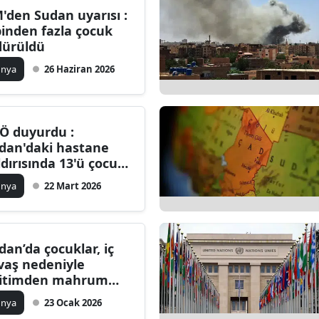
'den Sudan uyarısı :
Bilecik
binden fazla çocuk
dürüldü
Bingöl
ünya
26 Haziran 2026
Bitlis
Bolu
Ö duyurdu :
Burdur
dan'daki hastane
ldırısında 13'ü çocuk
Bursa
 az 64 kişi hayatını
ünya
22 Mart 2026
Çanakkale
ybetti
Çankırı
dan’da çocuklar, iç
Çorum
vaş nedeniyle
itimden mahrum
Denizli
lıyor
ünya
23 Ocak 2026
Diyarbakır