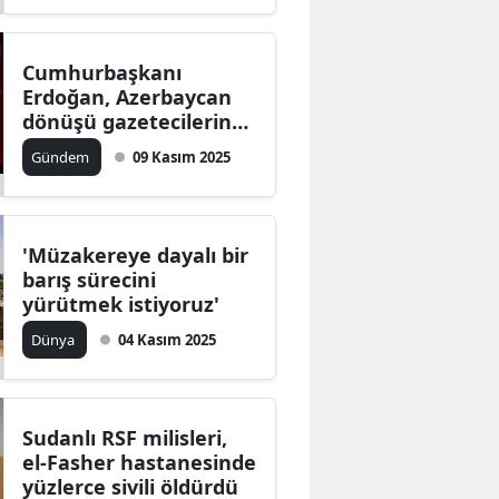
Cumhurbaşkanı
Erdoğan, Azerbaycan
dönüşü gazetecilerin
sorularını yanıtladı
Gündem
09 Kasım 2025
'Müzakereye dayalı bir
barış sürecini
yürütmek istiyoruz'
Dünya
04 Kasım 2025
Sudanlı RSF milisleri,
el-Fasher hastanesinde
yüzlerce sivili öldürdü