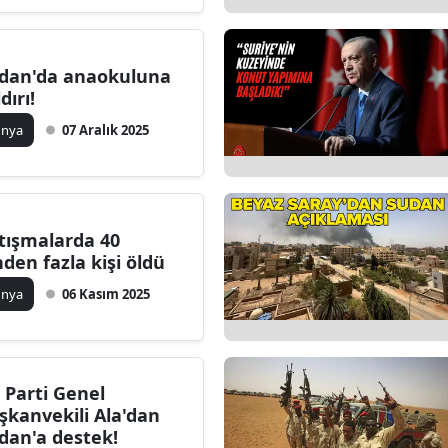
Edirne
Elazığ
dan'da anaokuluna
dırı!
Erzincan
ünya
07 Aralık 2025
Erzurum
Eskişehir
Gaziantep
tışmalarda 40
nden fazla kişi öldü
Giresun
ünya
06 Kasım 2025
Gümüşhane
Hakkari
 Parti Genel
Hatay
şkanvekili Ala'dan
dan'a destek!
Isparta