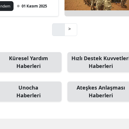
ündem
01 Kasım 2025
Mersin
İstanbul
>
İzmir
Kars
Kastamonu
Küresel Yardım
Hızlı Destek Kuvvetler
Haberleri
Haberleri
Kayseri
Kırklareli
Unocha
Ateşkes Anlaşması
Kırşehir
Haberleri
Haberleri
Kocaeli
Konya
Kütahya