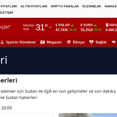
 FİYATLARI
ALTIN FİYATLARI
KRİPTO PARALAR
ECZANELER
NAMAZ 
İLETİŞİM
Adana
31
°
DOLAR
EURO
GRA
İstanbul
Adıyaman
çisi"
Açık
47,7436
55,2510
6.660,
%0.18
%0.32
Afyonkarahisar
İşçinin Gündemi
Magazin
Dünya
Sağlık
Ağrı
ri
Amasya
Ankara
erleri
Antalya
Artvin
edenler için Sudan ile ilgili en son gelişmeler ve son dakik
 ve Sudan haberleri
Aydın
 20:09
Balıkesir