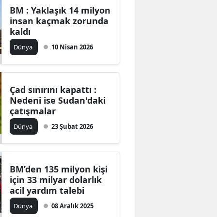
BM : Yaklaşık 14 milyon
insan kaçmak zorunda
kaldı
Dünya
10 Nisan 2026
Çad sınırını kapattı :
Nedeni ise Sudan'daki
çatışmalar
Dünya
23 Şubat 2026
BM’den 135 milyon kişi
için 33 milyar dolarlık
acil yardım talebi
Dünya
08 Aralık 2025