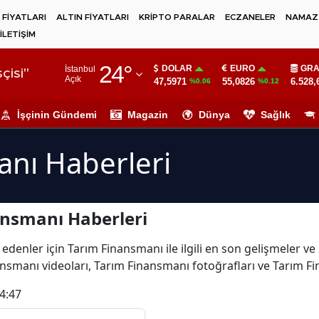
 FİYATLARI
ALTIN FİYATLARI
KRİPTO PARALAR
ECZANELER
NAMAZ 
İLETİŞİM
Adana
24
°
DOLAR
EURO
GRA
İstanbul
Adıyaman
çisi"
Açık
47,5971
55,0826
6.528,
%0.06
%0.12
Afyonkarahisar
İşçinin Gündemi
Magazin
Dünya
Sağlık
Ağrı
anı Haberleri
Amasya
Ankara
ansmanı Haberleri
Antalya
Artvin
 edenler için Tarım Finansmanı ile ilgili en son gelişmeler 
ansmanı videoları, Tarım Finansmanı fotoğrafları ve Tarım F
Aydın
4:47
Balıkesir