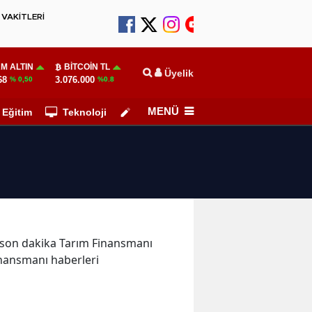
VAKİTLERİ
M ALTIN
BITCOIN TL
Üyelik
68
3.076.000
% 0,50
%0.8
MENÜ
Eğitim
Teknoloji
Köşe Yazarları
ve son dakika Tarım Finansmanı
inansmanı haberleri