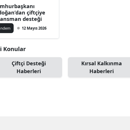
mhurbaşkanı
Bilecik
doğan’dan çiftçiye
nansman desteği
Bingöl
ündem
12 Mayıs 2026
Bitlis
Bolu
li Konular
Burdur
Çiftçi Desteği
Kırsal Kalkınma
Bursa
Haberleri
Haberleri
Çanakkale
Çankırı
Çorum
Denizli
Diyarbakır