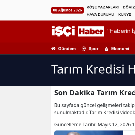
KÖŞE YAZARLARI
DÖVİZ
08 Ağustos 2026
HAVA DURUMU
KÜNYE
"Haberin İş
Gündem
Spor
Ekonomi
Tarım Kredisi 
Son Dakika Tarım Kred
Bu sayfada güncel gelişmeleri takip 
sunulmaktadır. Tarım Kredisi videola
Güncelleme Tarihi:
Mayıs 12, 2026 1