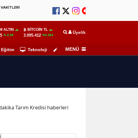
VAKİTLERİ
M ALTIN
BITCOIN TL
Üyelik
55
3.095.412
% 2,59
%0.364
MENÜ
Eğitim
Teknoloji
Köşe Yazarları
 dakika Tarım Kredisi haberleri