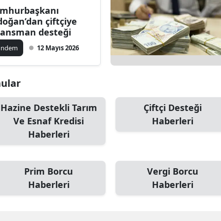
mhurbaşkanı
Bilecik
doğan’dan çiftçiye
nansman desteği
Bingöl
ündem
12 Mayıs 2026
Bitlis
Bolu
nular
Burdur
Hazine Destekli Tarım
Çiftçi Desteği
Bursa
Ve Esnaf Kredisi
Haberleri
Çanakkale
Haberleri
Çankırı
Prim Borcu
Vergi Borcu
Çorum
Haberleri
Haberleri
Denizli
Diyarbakır