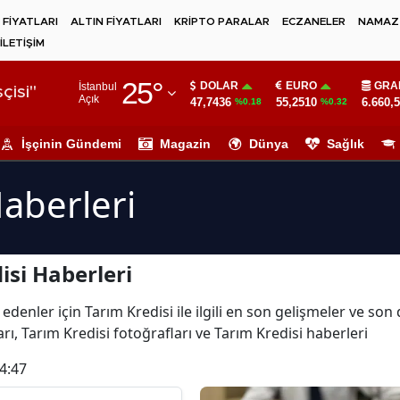
 FİYATLARI
ALTIN FİYATLARI
KRİPTO PARALAR
ECZANELER
NAMAZ 
İLETİŞİM
Adana
25
°
DOLAR
EURO
GRA
İstanbul
Adıyaman
çisi"
Açık
47,7436
55,2510
6.660,
%0.18
%0.32
Afyonkarahisar
İşçinin Gündemi
Magazin
Dünya
Sağlık
Ağrı
Haberleri
Amasya
Ankara
isi Haberleri
Antalya
Artvin
edenler için Tarım Kredisi ile ilgili en son gelişmeler ve son
rı, Tarım Kredisi fotoğrafları ve Tarım Kredisi haberleri
Aydın
4:47
Balıkesir