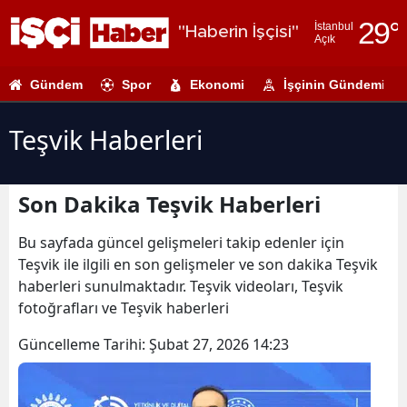
29
°
İstanbul
"Haberin İşçisi"
Açık
Adana
Gündem
Spor
Ekonomi
İşçinin Gündemi
Adıyaman
Afyonkarahi
Teşvik Haberleri
Ağrı
Son Dakika Teşvik Haberleri
Amasya
Ankara
Bu sayfada güncel gelişmeleri takip edenler için
Teşvik ile ilgili en son gelişmeler ve son dakika Teşvik
Antalya
haberleri sunulmaktadır. Teşvik videoları, Teşvik
fotoğrafları ve Teşvik haberleri
Artvin
Güncelleme Tarihi:
Şubat 27, 2026 14:23
Aydın
Balıkesir