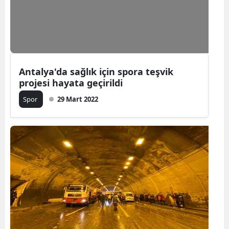
Yozgat
Zonguldak
Aksaray
Antalya'da sağlık için spora teşvik
projesi hayata geçirildi
Bayburt
Spor
29 Mart 2022
Karaman
Kırıkkale
Batman
Şırnak
Bartın
Ardahan
Iğdır