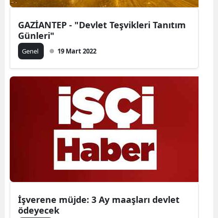
Yalova
GAZİANTEP - "Devlet Teşvikleri Tanıtım
Günleri"
Karabük
Genel
19 Mart 2022
Kilis
Osmaniye
Düzce
İşverene müjde: 3 Ay maaşları devlet
ödeyecek