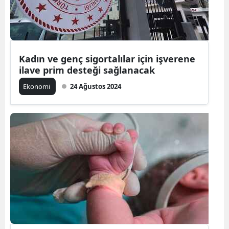
Edirne
Elazığ
Erzincan
Kadın ve genç sigortalılar için işverene
ilave prim desteği sağlanacak
Erzurum
Ekonomi
24 Ağustos 2024
Eskişehir
Gaziantep
Giresun
Gümüşhan
Hakkari
Hatay
Isparta