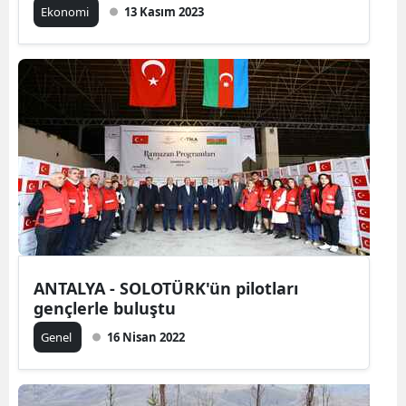
Ekonomi
13 Kasım 2023
Malatya
Manisa
Kahramanm
Mardin
Muğla
Muş
Nevşehir
ANTALYA - SOLOTÜRK'ün pilotları
Niğde
gençlerle buluştu
Ordu
Genel
16 Nisan 2022
Rize
Sakarya