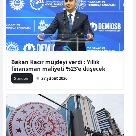
Bilecik
Bingöl
Bitlis
Bolu
Burdur
Bakan Kacır müjdeyi verdi : Yıllık
finansman maliyeti %23'e düşecek
Bursa
Gündem
27 Şubat 2026
Çanakkale
Çankırı
Çorum
Denizli
Diyarbakır