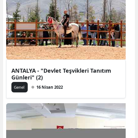
Samsun
Siirt
Sinop
Sivas
Tekirdağ
ANTALYA - "Devlet Teşvikleri Tanıtım
Tokat
Günleri" (2)
Trabzon
Genel
16 Nisan 2022
Tunceli
Şanlıurfa
Uşak
Van