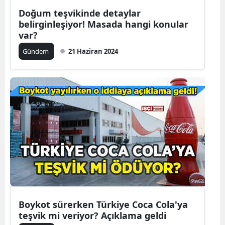
Doğum teşvikinde detaylar
Mersin
belirginleşiyor! Masada hangi konular
var?
İstanbul
Gündem
21 Haziran 2024
İzmir
Kars
Kastamonu
Kayseri
Kırklareli
Kırşehir
Kocaeli
Konya
Boykot sürerken Türkiye Coca Cola'ya
teşvik mi veriyor? Açıklama geldi
Kütahya