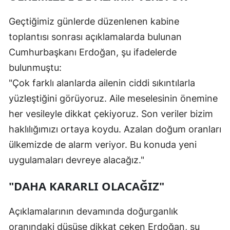
Malatya
Geçtiğimiz günlerde düzenlenen kabine
toplantısı sonrası açıklamalarda bulunan
Manisa
Cumhurbaşkanı Erdoğan, şu ifadelerde
Kahramanm
bulunmuştu:
Mardin
"Çok farklı alanlarda ailenin ciddi sıkıntılarla
yüzleştiğini görüyoruz. Aile meselesinin önemine
Muğla
her vesileyle dikkat çekiyoruz. Son veriler bizim
Muş
haklılığımızı ortaya koydu. Azalan doğum oranları
Nevşehir
ülkemizde de alarm veriyor. Bu konuda yeni
uygulamaları devreye alacağız."
Niğde
"DAHA KARARLI OLACAĞIZ"
Ordu
Rize
Açıklamalarının devamında doğurganlık
Sakarya
oranındaki düşüşe dikkat çeken Erdoğan, şu