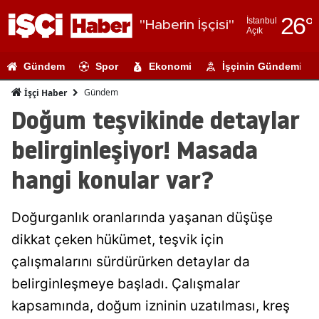
26
°
İstanbul
"Haberin İşçisi"
Açık
Adana
Gündem
Spor
Ekonomi
İşçinin Gündemi
Adıyaman
Gündem
İşçi Haber
Afyonkarahi
Doğum teşvikinde detaylar
Ağrı
belirginleşiyor! Masada
Amasya
hangi konular var?
Ankara
Doğurganlık oranlarında yaşanan düşüşe
Antalya
dikkat çeken hükümet, teşvik için
Artvin
çalışmalarını sürdürürken detaylar da
Aydın
belirginleşmeye başladı. Çalışmalar
kapsamında, doğum izninin uzatılması, kreş
Balıkesir