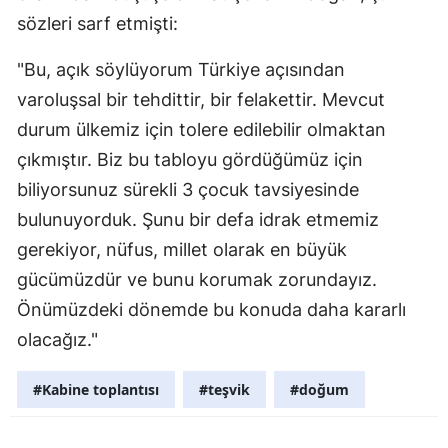
sözleri sarf etmişti:
Samsun
"Bu, açık söylüyorum Türkiye açısından
Siirt
varoluşsal bir tehdittir, bir felakettir. Mevcut
Sinop
durum ülkemiz için tolere edilebilir olmaktan
Sivas
çıkmıştır. Biz bu tabloyu gördüğümüz için
biliyorsunuz sürekli 3 çocuk tavsiyesinde
Tekirdağ
bulunuyorduk. Şunu bir defa idrak etmemiz
Tokat
gerekiyor, nüfus, millet olarak en büyük
gücümüzdür ve bunu korumak zorundayız.
Trabzon
Önümüzdeki dönemde bu konuda daha kararlı
Tunceli
olacağız."
Şanlıurfa
#Kabine toplantısı
#teşvik
#doğum
Uşak
Van