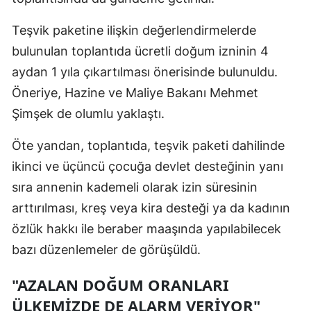
Mersin
Teşvik paketine ilişkin değerlendirmelerde
İstanbul
bulunulan toplantıda ücretli doğum izninin 4
aydan 1 yıla çıkartılması önerisinde bulunuldu.
İzmir
Öneriye, Hazine ve Maliye Bakanı Mehmet
Kars
Şimşek de olumlu yaklaştı.
Kastamonu
Öte yandan, toplantıda, teşvik paketi dahilinde
Kayseri
ikinci ve üçüncü çocuğa devlet desteğinin yanı
sıra annenin kademeli olarak izin süresinin
Kırklareli
arttırılması, kreş veya kira desteği ya da kadının
Kırşehir
özlük hakkı ile beraber maaşında yapılabilecek
Kocaeli
bazı düzenlemeler de görüşüldü.
Konya
"AZALAN DOĞUM ORANLARI
ÜLKEMİZDE DE ALARM VERİYOR"
Kütahya