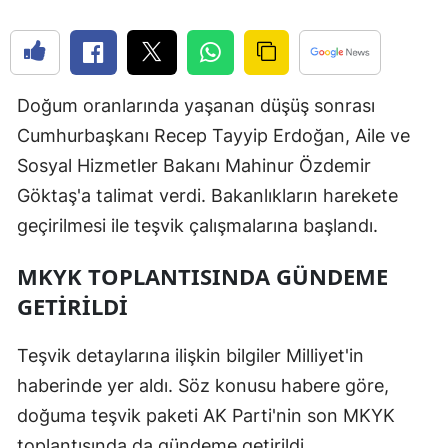
Edirne
Elazığ
Doğum oranlarında yaşanan düşüş sonrası
Erzincan
Cumhurbaşkanı Recep Tayyip Erdoğan, Aile ve
Erzurum
Sosyal Hizmetler Bakanı Mahinur Özdemir
Eskişehir
Göktaş'a talimat verdi. Bakanlıkların harekete
geçirilmesi ile teşvik çalışmalarına başlandı.
Gaziantep
Giresun
MKYK TOPLANTISINDA GÜNDEME
GETİRİLDİ
Gümüşhan
Hakkari
Teşvik detaylarına ilişkin bilgiler Milliyet'in
haberinde yer aldı. Söz konusu habere göre,
Hatay
doğuma teşvik paketi AK Parti'nin son MKYK
Isparta
toplantısında da gündeme getirildi.