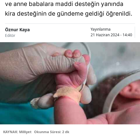
ve anne babalara maddi desteğin yanında
Bilecik
kira desteğinin de gündeme geldiği öğrenildi.
Bingöl
Öznur Kaya
Yayınlanma
Bitlis
21 Haziran 2024 - 14:40
Editör
Bolu
Burdur
Bursa
Çanakkale
Çankırı
Çorum
Denizli
KAYNAK: Milliyet
Okunma Süresi: 2 dk
Diyarbakır