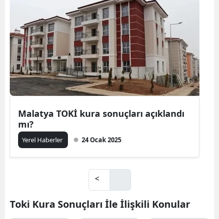
Bilecik
Bingöl
Bitlis
Bolu
Burdur
Bursa
Malatya TOKİ kura sonuçları açıklandı
mı?
Çanakkale
Yerel Haberler
24 Ocak 2025
Çankırı
Çorum
<
Denizli
Toki Kura Sonuçları İle İlişkili Konular
Diyarbakır