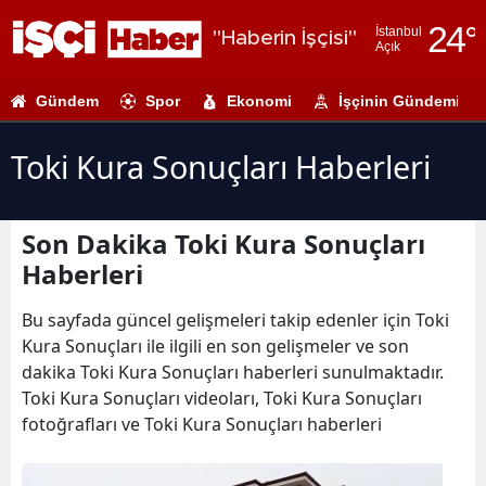
24
°
İstanbul
"Haberin İşçisi"
Açık
Adana
Gündem
Spor
Ekonomi
İşçinin Gündemi
Adıyaman
Afyonkarahi
Toki Kura Sonuçları Haberleri
Ağrı
Son Dakika Toki Kura Sonuçları
Amasya
Haberleri
Ankara
Bu sayfada güncel gelişmeleri takip edenler için Toki
Antalya
Kura Sonuçları ile ilgili en son gelişmeler ve son
dakika Toki Kura Sonuçları haberleri sunulmaktadır.
Artvin
Toki Kura Sonuçları videoları, Toki Kura Sonuçları
Aydın
fotoğrafları ve Toki Kura Sonuçları haberleri
Balıkesir