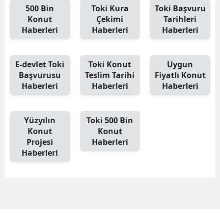
500 Bin
Toki Kura
Toki Başvuru
Edirne
Konut
Çekimi
Tarihleri
Haberleri
Haberleri
Haberleri
Elazığ
Erzincan
E-devlet Toki
Toki Konut
Uygun
Erzurum
Başvurusu
Teslim Tarihi
Fiyatlı Konut
Haberleri
Haberleri
Haberleri
Eskişehir
Gaziantep
Yüzyılın
Toki 500 Bin
Konut
Konut
Giresun
Projesi
Haberleri
Haberleri
Gümüşhan
Hakkari
Hatay
Isparta