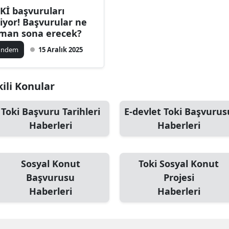
Kİ başvuruları
Bilecik
tiyor! Başvurular ne
man sona erecek?
Bingöl
ündem
15 Aralık 2025
Bitlis
Bolu
kili Konular
Burdur
Toki Başvuru Tarihleri
E-devlet Toki Başvurus
Bursa
Haberleri
Haberleri
Çanakkale
Çankırı
Sosyal Konut
Toki Sosyal Konut
Başvurusu
Projesi
Çorum
Haberleri
Haberleri
Denizli
Diyarbakır