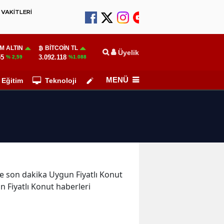
VAKİTLERİ
M ALTIN
BITCOIN TL
Üyelik
55
3.092.118
% 2,59
%1.088
MENÜ
Eğitim
Teknoloji
Köşe Yazarları
 ve son dakika Uygun Fiyatlı Konut
n Fiyatlı Konut haberleri