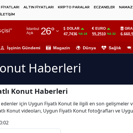
 FİYATLARI
ALTIN FİYATLARI
KRİPTO PARALAR
ECZANELER
NAMAZ 
İLETİŞİM
Adana
26
°
DOLAR
EURO
GRA
İstanbul
Adıyaman
çisi"
Açık
47,7436
55,2510
6.660,
%0.18
%0.32
Afyonkarahisar
İşçinin Gündemi
Magazin
Dünya
Sağlık
Ağrı
Konut Haberleri
Amasya
Ankara
tlı Konut Haberleri
Antalya
Artvin
edenler için Uygun Fiyatlı Konut ile ilgili en son gelişmeler
lı Konut videoları, Uygun Fiyatlı Konut fotoğrafları ve Uygu
Aydın
0:02
Balıkesir