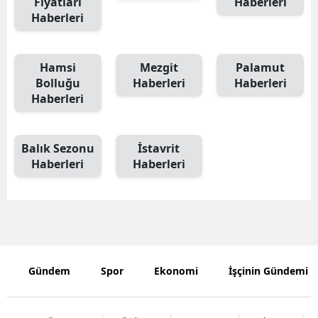
Fiyatları
Haberleri
Haberleri
Edirne
Elazığ
Hamsi
Mezgit
Palamut
Erzincan
Bolluğu
Haberleri
Haberleri
Haberleri
Erzurum
Eskişehir
Balık Sezonu
İstavrit
Haberleri
Haberleri
Gaziantep
Giresun
Gümüşhan
Hakkari
Gündem
Spor
Ekonomi
İşçinin Gündemi
Hatay
Isparta