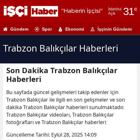
31
°
İstanbul
"Haberin İşçisi"
Açık
Adana
Gündem
Spor
Ekonomi
İşçinin Gündemi
Adıyaman
Afyonkarahi
Trabzon Balıkçılar Haberleri
Ağrı
Son Dakika Trabzon Balıkçılar
Amasya
Haberleri
Ankara
Bu sayfada güncel gelişmeleri takip edenler için
Antalya
Trabzon Balıkçılar ile ilgili en son gelişmeler ve son
dakika Trabzon Balıkçılar haberleri sunulmaktadır.
Artvin
Trabzon Balıkçılar videoları, Trabzon Balıkçılar
Aydın
fotoğrafları ve Trabzon Balıkçılar haberleri
Balıkesir
Güncelleme Tarihi:
Eylül 28, 2025 14:09