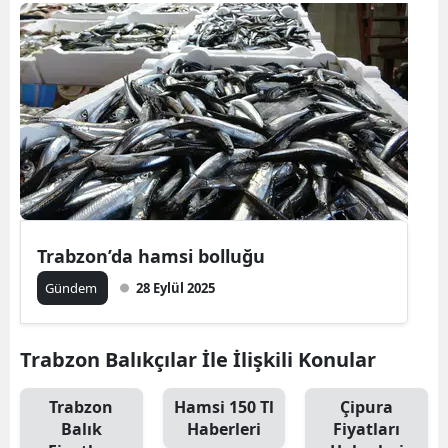
Bilecik
Bingöl
Bitlis
Bolu
Burdur
Bursa
Trabzon’da hamsi bolluğu
Çanakkale
Gündem
28 Eylül 2025
Çankırı
Çorum
Trabzon Balıkçılar İle İlişkili Konular
Denizli
Trabzon
Hamsi 150 Tl
Çipura
Balık
Haberleri
Fiyatları
Diyarbakır