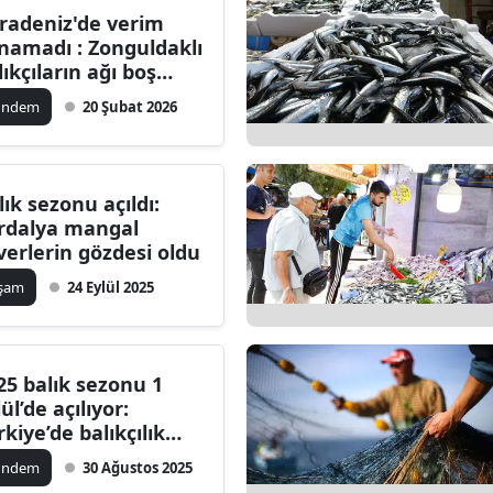
radeniz'de verim
Bilecik
ınamadı : Zonguldaklı
lıkçıların ağı boş
Bingöl
ldı
ündem
20 Şubat 2026
Bitlis
Bolu
lık sezonu açıldı:
Burdur
rdalya mangal
verlerin gözdesi oldu
Bursa
aşam
24 Eylül 2025
Çanakkale
Çankırı
25 balık sezonu 1
Çorum
ül’de açılıyor:
rkiye’de balıkçılık
Denizli
ktörü
ündem
30 Ağustos 2025
Diyarbakır