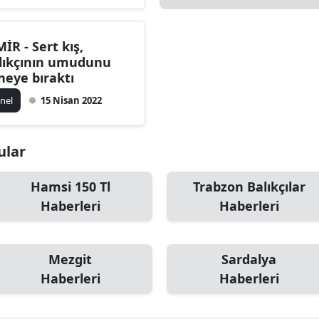
Edirne
MİR - Sert kış,
Elazığ
lıkçının umudunu
neye bıraktı
Erzincan
nel
15 Nisan 2022
Erzurum
Eskişehir
ular
Gaziantep
Hamsi 150 Tl
Trabzon Balıkçılar
Giresun
Haberleri
Haberleri
Gümüşhane
Hakkari
Mezgit
Sardalya
Haberleri
Haberleri
Hatay
Isparta