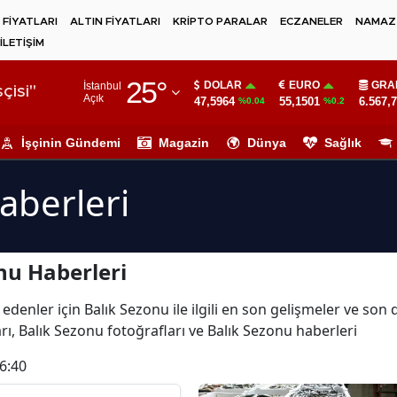
 FİYATLARI
ALTIN FİYATLARI
KRİPTO PARALAR
ECZANELER
NAMAZ 
İLETİŞİM
Adana
25
°
DOLAR
EURO
GRA
İstanbul
Adıyaman
çisi"
Açık
47,5964
55,1501
6.567,
%0.04
%0.2
Afyonkarahisar
İşçinin Gündemi
Magazin
Dünya
Sağlık
Ağrı
aberleri
Amasya
Ankara
nu Haberleri
Antalya
Artvin
edenler için Balık Sezonu ile ilgili en son gelişmeler ve son
rı, Balık Sezonu fotoğrafları ve Balık Sezonu haberleri
Aydın
6:40
Balıkesir