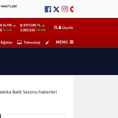
VAKİTLERİ
M ALTIN
BITCOIN TL
Üyelik
78
3.065.616
% 1,10
%0.584
MENÜ
Eğitim
Teknoloji
Köşe Yazarları
 dakika Balık Sezonu haberleri