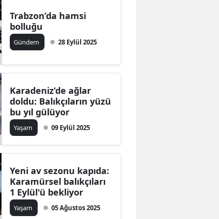
Trabzon’da hamsi
bolluğu
Gündem
28 Eylül 2025
Karadeniz’de ağlar
doldu: Balıkçıların yüzü
bu yıl gülüyor
Yaşam
09 Eylül 2025
Yeni av sezonu kapıda:
Karamürsel balıkçıları
1 Eylül'ü bekliyor
Yaşam
05 Ağustos 2025