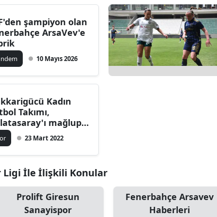
Bilecik
F'den şampiyon olan
Bingöl
nerbahçe ArsaVev'e
brik
Bitlis
ündem
10 Mayıs 2026
Bolu
Burdur
kkarigücü Kadın
Bursa
tbol Takımı,
latasaray'ı mağlup
Çanakkale
ti
or
23 Mart 2022
Çankırı
Çorum
Ligi İle İlişkili Konular
Denizli
Prolift Giresun
Fenerbahçe Arsavev
Sanayispor
Haberleri
Diyarbakır