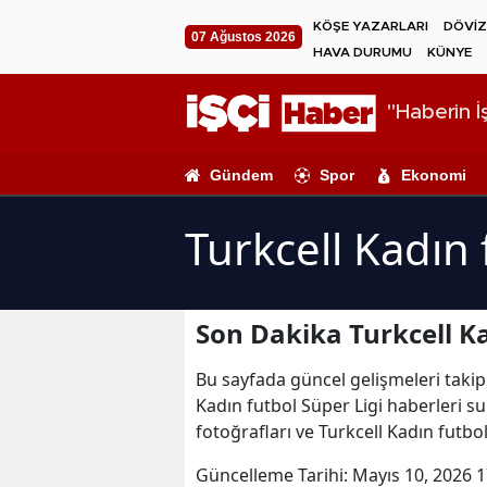
KÖŞE YAZARLARI
DÖVİZ
07 Ağustos 2026
HAVA DURUMU
KÜNYE
"Haberin İş
Gündem
Spor
Ekonomi
Turkcell Kadın 
Son Dakika Turkcell Ka
Bu sayfada güncel gelişmeleri takip e
Kadın futbol Süper Ligi haberleri su
fotoğrafları ve Turkcell Kadın futbo
Güncelleme Tarihi:
Mayıs 10, 2026 1