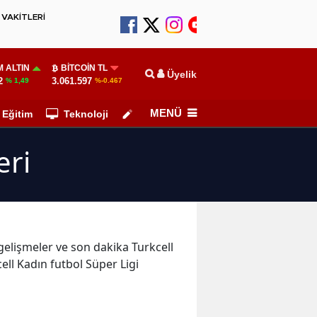
VAKİTLERİ
 ALTIN
BITCOIN TL
Üyelik
2
3.061.597
% 1,49
%-0.467
MENÜ
Eğitim
Teknoloji
Köşe Yazarları
eri
 gelişmeler ve son dakika Turkcell
ell Kadın futbol Süper Ligi