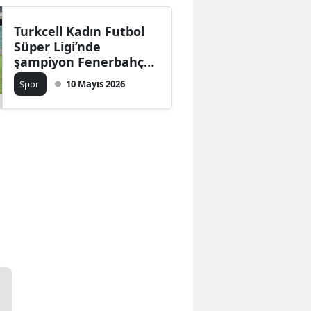
Turkcell Kadın Futbol
Süper Ligi’nde
şampiyon Fenerbahçe
ArsaVev
Spor
10 Mayıs 2026