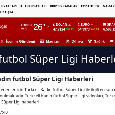
 FİYATLARI
ALTIN FİYATLARI
KRİPTO PARALAR
ECZANELER
NAMAZ 
İLETİŞİM
Adana
26
°
DOLAR
EURO
GRAM
İstanbul
Adıyaman
çisi"
Açık
47,7124
54,9973
6.589,1
%0.17
%-0.04
Afyonkarahisar
İşçinin Gündemi
Magazin
Dünya
Sağlık
Ağrı
futbol Süper Ligi Haberl
Amasya
Ankara
dın futbol Süper Ligi Haberleri
Antalya
Artvin
denler için Turkcell Kadın futbol Süper Ligi ile ilgili en son
nulmaktadır. Turkcell Kadın futbol Süper Ligi videoları, Turkc
Aydın
l Süper Ligi haberleri
Balıkesir
7:40