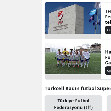
TF
Fe
te
G
Ha
Fu
Ga
et
Sp
Turkcell Kadın futbol Süper 
Türkiye Futbol
Federasyonu (tff)