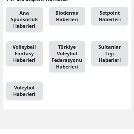
Samsun
Ana
Bioderma
Setpoint
Sponsorluk
Haberleri
Haberleri
Siirt
Haberleri
Sinop
Volleyball
Türkiye
Sultanlar
Sivas
Fantasy
Voleybol
Ligi
Tekirdağ
Haberleri
Federasyonu
Haberleri
Haberleri
Tokat
Trabzon
Voleybol
Haberleri
Tunceli
Şanlıurfa
Uşak
Van