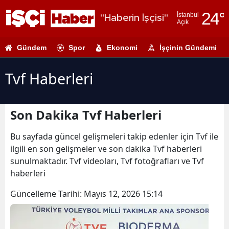
24
°
İstanbul
"Haberin İşçisi"
Açık
Adana
Gündem
Spor
Ekonomi
İşçinin Gündemi
Adıyaman
Afyonkarahi
Tvf Haberleri
Ağrı
Son Dakika Tvf Haberleri
Amasya
Ankara
Bu sayfada güncel gelişmeleri takip edenler için Tvf ile
ilgili en son gelişmeler ve son dakika Tvf haberleri
Antalya
sunulmaktadır. Tvf videoları, Tvf fotoğrafları ve Tvf
haberleri
Artvin
Güncelleme Tarihi:
Mayıs 12, 2026 15:14
Aydın
Balıkesir