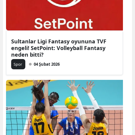
Edirne
Elazığ
Erzincan
Sultanlar Ligi Fantasy oyununa TVF
Erzurum
engeli! SetPoint: Volleyball Fantasy
neden bitti?
Eskişehir
Spor
04 Şubat 2026
Gaziantep
Giresun
Gümüşhan
Hakkari
Hatay
Isparta