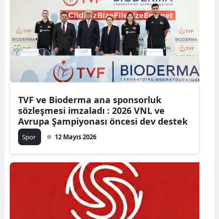
Bilecik
Bingöl
Bitlis
Bolu
Burdur
TVF ve Bioderma ana sponsorluk
sözleşmesi imzaladı : 2026 VNL ve
Bursa
Avrupa Şampiyonası öncesi dev destek
Çanakkale
Spor
12 Mayıs 2026
Çankırı
Çorum
Denizli
Diyarbakır