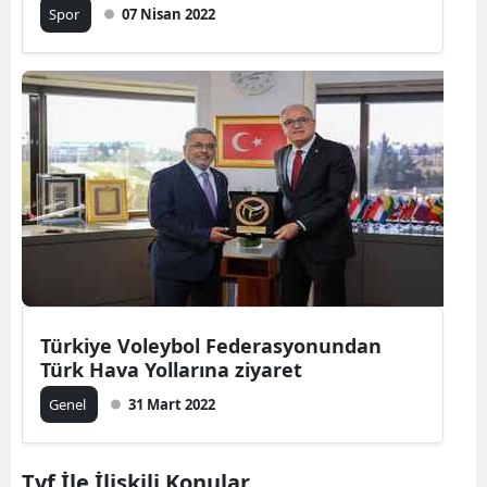
Spor
07 Nisan 2022
Malatya
Manisa
Kahramanm
Mardin
Muğla
Muş
Nevşehir
Türkiye Voleybol Federasyonundan
Niğde
Türk Hava Yollarına ziyaret
Ordu
Genel
31 Mart 2022
Rize
Tvf İle İlişkili Konular
Sakarya