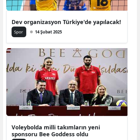
Mersin
Dev organizasyon Türkiye'de yapılacak!
İstanbul
Spor
14 Şubat 2025
İzmir
Kars
Kastamonu
Kayseri
Kırklareli
Kırşehir
Kocaeli
Konya
Voleybolda milli takımların yeni
sponsoru Bee Goddess oldu
Kütahya