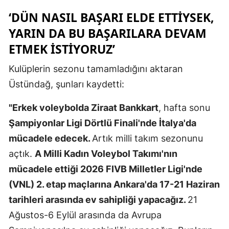
‘DÜN NASIL BAŞARI ELDE ETTIYSEK,
Malatya
YARIN DA BU BAŞARILARA DEVAM
Manisa
ETMEK ISTIYORUZ’
Kahramanm
Kulüplerin sezonu tamamladığını aktaran
Mardin
Üstündağ, şunları kaydetti:
Muğla
"Erkek voleybolda Ziraat Bankkart
, hafta sonu
Muş
Şampiyonlar Ligi Dörtlü Finali'nde İtalya'da
mücadele edecek.
Artık milli takım sezonunu
Nevşehir
açtık.
A Milli Kadın Voleybol Takımı'nın
Niğde
mücadele ettiği 2026 FIVB Milletler Ligi'nde
Ordu
(VNL) 2. etap maçlarına Ankara'da 17-21 Haziran
tarihleri arasında ev sahipliği yapacağız.
21
Rize
Ağustos-6 Eylül arasında da Avrupa
Sakarya