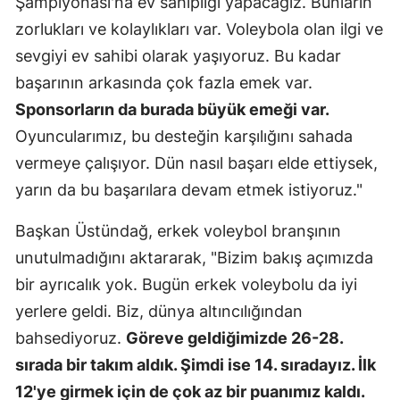
Şampiyonası'na ev sahipliği yapacağız. Bunların
zorlukları ve kolaylıkları var. Voleybola olan ilgi ve
Samsun
sevgiyi ev sahibi olarak yaşıyoruz. Bu kadar
Siirt
başarının arkasında çok fazla emek var.
Sinop
Sponsorların da burada büyük emeği var.
Oyuncularımız, bu desteğin karşılığını sahada
Sivas
vermeye çalışıyor. Dün nasıl başarı elde ettiysek,
Tekirdağ
yarın da bu başarılara devam etmek istiyoruz."
Tokat
Başkan Üstündağ, erkek voleybol branşının
Trabzon
unutulmadığını aktararak, "Bizim bakış açımızda
bir ayrıcalık yok. Bugün erkek voleybolu da iyi
Tunceli
yerlere geldi. Biz, dünya altıncılığından
Şanlıurfa
bahsediyoruz.
Göreve geldiğimizde 26-28.
Uşak
sırada bir takım aldık. Şimdi ise 14. sıradayız. İlk
12'ye girmek için de çok az bir puanımız kaldı.
Van