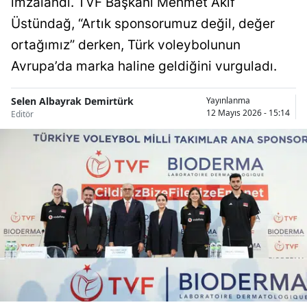
imzalandı. TVF Başkanı Mehmet Akif
Bilecik
Üstündağ, “Artık sponsorumuz değil, değer
Bingöl
ortağımız” derken, Türk voleybolunun
Avrupa’da marka haline geldiğini vurguladı.
Bitlis
Bolu
Selen Albayrak Demirtürk
Yayınlanma
12 Mayıs 2026 - 15:14
Editör
Burdur
Bursa
Çanakkale
Çankırı
Çorum
Denizli
Diyarbakır