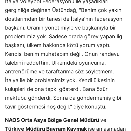
İtalya Voleybol Federasyonu ile yaşadıkları
gerginliğe değinen Üstündağ, "Benim çok yakın
Yalova
dostlarımdan bir tanesi de İtalya'nın federasyon
Karabük
başkanı. Oranın yönetimiyle ve başkanıyla bir
Kilis
problemimiz yok. Sadece orada görev yapan lig
başkanı, ülkem hakkında kötü yorum yaptı.
Osmaniye
Kendisi benim muhatabım değil. Onun randevu
Düzce
talebini reddettim. Ülkemdeki oyuncuma,
antrenörüme ve taraftarıma söz söyletmem.
İtalya ile bir problemimiz yok. Kendi ülkesinin
kulüpleri de ona tepki gösterdi. Bana özür
mektubu gönderdi. Sonra da göndermemiş gibi
tavır göstermesi hoş değil." diye konuştu.
NAOS Orta Asya Bölge Genel Müdürü
ve
Türkiye Müdürü Bayram Kaymak
ise anlaşmadan