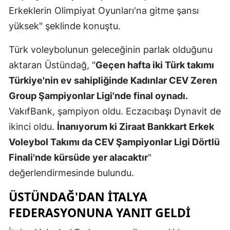
Erkeklerin Olimpiyat Oyunları'na gitme şansı
Yozgat
yüksek" şeklinde konuştu.
Zonguldak
Türk voleybolunun geleceğinin parlak olduğunu
Aksaray
aktaran Üstündağ, "
Geçen hafta iki Türk takımı
Türkiye'nin ev sahipliğinde Kadınlar CEV Zeren
Bayburt
Group Şampiyonlar Ligi'nde final oynadı.
Karaman
VakıfBank, şampiyon oldu. Eczacıbaşı Dynavit de
Kırıkkale
ikinci oldu.
İnanıyorum ki Ziraat Bankkart Erkek
Voleybol Takımı da CEV Şampiyonlar Ligi Dörtlü
Batman
Finali'nde kürsüde yer alacaktır
"
Şırnak
değerlendirmesinde bulundu.
Bartın
ÜSTÜNDAĞ'DAN İTALYA
Ardahan
FEDERASYONUNA YANIT GELDI
Iğdır