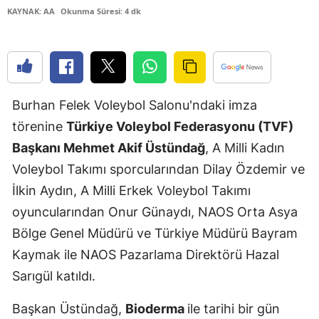
KAYNAK: AA
Okunma Süresi: 4 dk
Edirne
Elazığ
Erzincan
Burhan Felek Voleybol Salonu'ndaki imza
Erzurum
törenine
Türkiye Voleybol Federasyonu (TVF)
Eskişehir
Başkanı Mehmet Akif Üstündağ
, A Milli Kadın
Gaziantep
Voleybol Takımı sporcularından Dilay Özdemir ve
İlkin Aydın, A Milli Erkek Voleybol Takımı
Giresun
oyuncularından Onur Günaydı, NAOS Orta Asya
Gümüşhan
Bölge Genel Müdürü ve Türkiye Müdürü Bayram
Hakkari
Kaymak ile NAOS Pazarlama Direktörü Hazal
Sarıgül katıldı.
Hatay
Başkan Üstündağ,
Bioderma
ile tarihi bir gün
Isparta