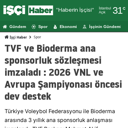
31
°
İstanbul
"Haberin İşçisi"
Açık
Adana
Gündem
Spor
Ekonomi
İşçinin Gündemi
Adıyaman
Spor
İşçi Haber
Afyonkarahi
TVF ve Bioderma ana
Ağrı
sponsorluk sözleşmesi
Amasya
imzaladı : 2026 VNL ve
Ankara
Avrupa Şampiyonası öncesi
Antalya
dev destek
Artvin
Türkiye Voleybol Federasyonu ile Bioderma
Aydın
arasında 3 yıllık ana sponsorluk anlaşması
Balıkesir