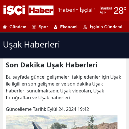
28
°
İstanbul
"Haberin İşçisi"
Açık
Adana
Gündem
Spor
Ekonomi
İşçinin Gündemi
Adıyaman
Afyonkarahi
Uşak Haberleri
Ağrı
Son Dakika Uşak Haberleri
Amasya
Ankara
Bu sayfada güncel gelişmeleri takip edenler için Uşak
ile ilgili en son gelişmeler ve son dakika Uşak
Antalya
haberleri sunulmaktadır. Uşak videoları, Uşak
fotoğrafları ve Uşak haberleri
Artvin
Güncelleme Tarihi:
Eylül 24, 2024 19:42
Aydın
Balıkesir