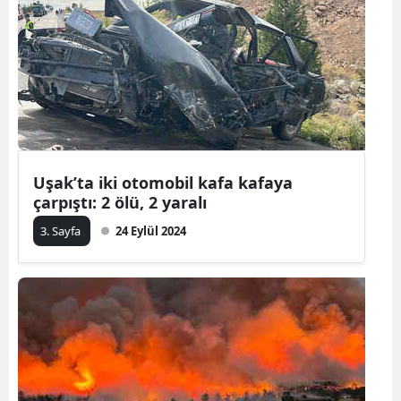
Bilecik
Bingöl
Bitlis
Bolu
Burdur
Uşak’ta iki otomobil kafa kafaya
çarpıştı: 2 ölü, 2 yaralı
Bursa
3. Sayfa
24 Eylül 2024
Çanakkale
Çankırı
Çorum
Denizli
Diyarbakır