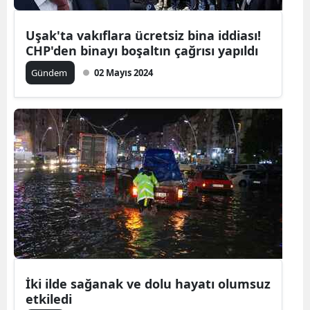
Yalova
Uşak'ta vakıflara ücretsiz bina iddiası!
CHP'den binayı boşaltın çağrısı yapıldı
Karabük
Gündem
02 Mayıs 2024
Kilis
Osmaniye
Düzce
İki ilde sağanak ve dolu hayatı olumsuz
etkiledi