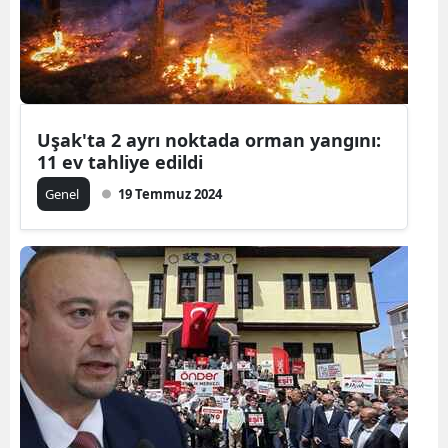
Yozgat
Zonguldak
Aksaray
Uşak'ta 2 ayrı noktada orman yangını:
11 ev tahliye edildi
Bayburt
Genel
19 Temmuz 2024
Karaman
Kırıkkale
Batman
Şırnak
Bartın
Ardahan
Iğdır