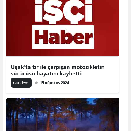
Samsun
Siirt
Sinop
Sivas
Tekirdağ
Uşak'ta tır ile çarpışan motosikletin
Tokat
sürücüsü hayatını kaybetti
Trabzon
Gündem
15 Ağustos 2024
Tunceli
Şanlıurfa
Uşak
Van