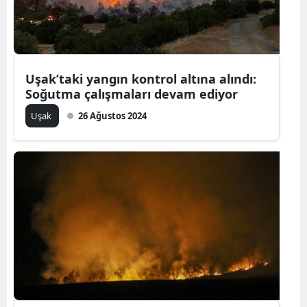
Edirne
Elazığ
Erzincan
Uşak’taki yangın kontrol altına alındı:
Soğutma çalışmaları devam ediyor
Erzurum
Uşak
26 Ağustos 2024
Eskişehir
Gaziantep
Giresun
Gümüşhan
Hakkari
Hatay
Isparta