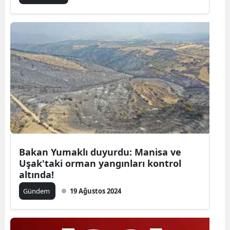
Malatya
Manisa
Kahramanm
Mardin
Muğla
Muş
Nevşehir
Bakan Yumaklı duyurdu: Manisa ve
Uşak'taki orman yangınları kontrol
Niğde
altında!
Ordu
Gündem
19 Ağustos 2024
Rize
Sakarya