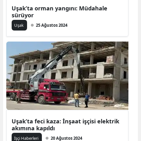
Uşak’ta orman yangını: Müdahale
Mersin
sürüyor
İstanbul
Uşak
25 Ağustos 2024
İzmir
Kars
Kastamonu
Kayseri
Kırklareli
Kırşehir
Kocaeli
Uşak’ta feci kaza: İnşaat işçisi elektrik
Konya
akımına kapıldı
Kütahya
İşçi Haberleri
20 Ağustos 2024