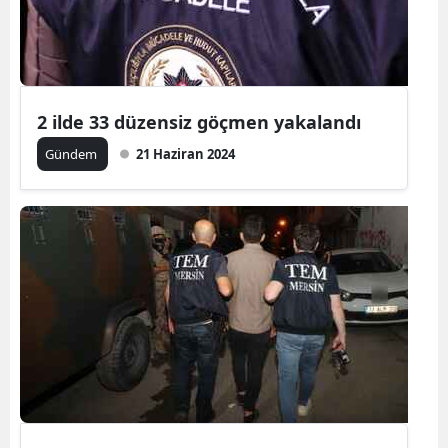
Mersin
İstanbul
İzmir
2 ilde 33 düzensiz göçmen yakalandı
Kars
Gündem
21 Haziran 2024
Kastamonu
Kayseri
Kırklareli
Kırşehir
Kocaeli
Konya
Kütahya