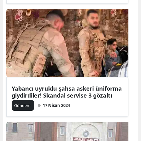
Samsun
Siirt
Sinop
Sivas
Tekirdağ
Tokat
Yabancı uyruklu şahsa askeri üniforma
Trabzon
giydirdiler! Skandal servise 3 gözaltı
Tunceli
Gündem
17 Nisan 2024
Şanlıurfa
Uşak
Van