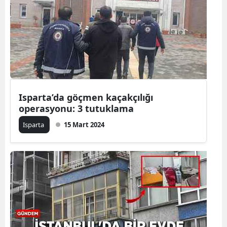
Yozgat
Zonguldak
Aksaray
Bayburt
Isparta’da göçmen kaçakçılığı
Karaman
operasyonu: 3 tutuklama
Kırıkkale
Isparta
15 Mart 2024
Batman
Şırnak
Bartın
Ardahan
Iğdır