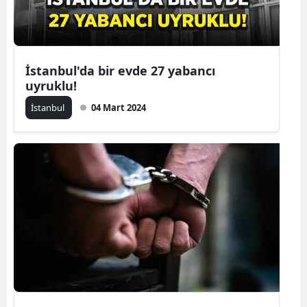
Yalova
Karabük
İstanbul'da bir evde 27 yabancı
Kilis
uyruklu!
İstanbul
04 Mart 2024
Osmaniye
Düzce