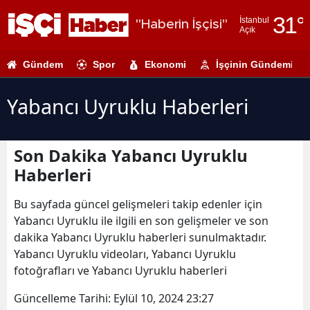
31
°
İstanbul
"Haberin İşçisi"
Açık
Adana
Gündem
Spor
Ekonomi
İşçinin Gündemi
Adıyaman
Afyonkarahi
Yabancı Uyruklu Haberleri
Ağrı
Son Dakika Yabancı Uyruklu
Amasya
Haberleri
Ankara
Bu sayfada güncel gelişmeleri takip edenler için
Antalya
Yabancı Uyruklu ile ilgili en son gelişmeler ve son
dakika Yabancı Uyruklu haberleri sunulmaktadır.
Artvin
Yabancı Uyruklu videoları, Yabancı Uyruklu
Aydın
fotoğrafları ve Yabancı Uyruklu haberleri
Balıkesir
Güncelleme Tarihi:
Eylül 10, 2024 23:27