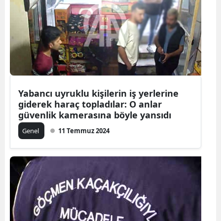
Edirne
Elazığ
Erzincan
Erzurum
Yabancı uyruklu kişilerin iş yerlerine
Eskişehir
giderek haraç topladılar: O anlar
Gaziantep
güvenlik kamerasına böyle yansıdı
Genel
11 Temmuz 2024
Giresun
Gümüşhan
Hakkari
Hatay
Isparta