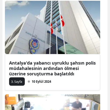
Bilecik
Bingöl
Bitlis
Bolu
Burdur
Bursa
Antalya'da yabancı uyruklu şahsın polis
Çanakkale
müdahalesinin ardından ölmesi
üzerine soruşturma başlatıldı
Çankırı
3. Sayfa
10 Eylül 2024
Çorum
Denizli
Diyarbakır