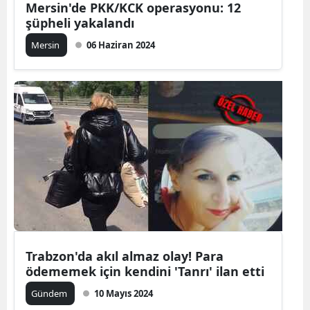
Mersin'de PKK/KCK operasyonu: 12
şüpheli yakalandı
Malatya
Mersin
06 Haziran 2024
Manisa
Kahramanm
Mardin
Muğla
Muş
Nevşehir
Niğde
Ordu
Trabzon'da akıl almaz olay! Para
ödememek için kendini 'Tanrı' ilan etti
Rize
Gündem
10 Mayıs 2024
Sakarya