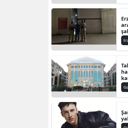
Er
ar
şa
Er
Ta
ha
ka
G
Şa
ya
G