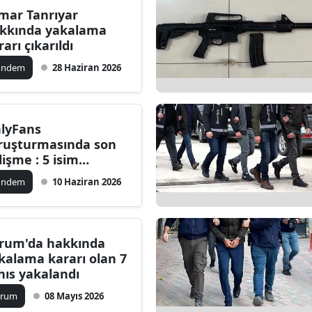
mar Tanrıyar
Bilecik
kkında yakalama
rarı çıkarıldı
Bingöl
ündem
28 Haziran 2026
Bitlis
Bolu
lyFans
Burdur
ruşturmasında son
lişme : 5 isim
Bursa
kkında yakalama
ündem
10 Haziran 2026
Çanakkale
rarı
Çankırı
rum'da hakkında
Çorum
kalama kararı olan 7
hıs yakalandı
Denizli
orum
08 Mayıs 2026
Diyarbakır