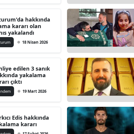
Edirne
zurum'da hakkında
Elazığ
ama kararı olan
hıs yakalandı
Erzincan
zurum
18 Nisan 2026
Erzurum
Eskişehir
hliye edilen 3 sanık
Gaziantep
kkında yakalama
rarı çıktı
Giresun
ündem
19 Mart 2026
Gümüşhane
Hakkari
rkıcı Edis hakkında
Hatay
kalama kararı
Isparta
ündem
17 Şubat 2026