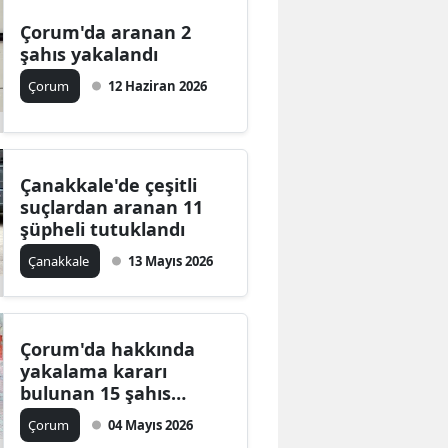
Çorum'da aranan 2
şahıs yakalandı
Çorum
12 Haziran 2026
Çanakkale'de çeşitli
suçlardan aranan 11
şüpheli tutuklandı
Çanakkale
13 Mayıs 2026
Çorum'da hakkında
yakalama kararı
bulunan 15 şahıs
yakalandı
Çorum
04 Mayıs 2026