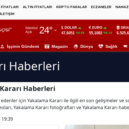
 FİYATLARI
ALTIN FİYATLARI
KRİPTO PARALAR
ECZANELER
NAMAZ 
İLETİŞİM
Adana
24
°
DOLAR
EURO
GRA
İstanbul
Adıyaman
çisi"
Açık
47,6051
55,1082
6.525,
%0.05
%0.14
Afyonkarahisar
İşçinin Gündemi
Magazin
Dünya
Sağlık
Ağrı
ı Haberleri
Amasya
Ankara
Kararı Haberleri
Antalya
Artvin
edenler için Yakalama Kararı ile ilgili en son gelişmeler ve
oları, Yakalama Kararı fotoğrafları ve Yakalama Kararı habe
Aydın
 19:39
Balıkesir