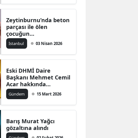
Zeytinburnu’nda beton
parçası ile ölen
çocuğun
soruşturmasında 1
İstanbul
03 Nisan 2026
zanlı daha tutuklandı
Eski DHMİ Daire
Başkanı Mehmet Cemil
Acar hakkında
yakalama kararı çıktı
Gündem
15 Mart 2026
Barış Murat Yağcı
gözaltına alındı
Gündem
02 Şubat 2026