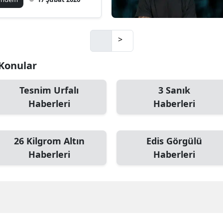
Mersin
İstanbul
>
İzmir
 Konular
Kars
Tesnim Urfalı
3 Sanık
Kastamonu
Haberleri
Haberleri
Kayseri
Kırklareli
26 Kilgrom Altın
Edis Görgülü
Haberleri
Haberleri
Kırşehir
Kocaeli
Konya
Kütahya