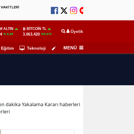
VAKİTLERİ
M ALTIN
BITCOIN TL
Üyelik
64
3.063.420
% 0,45
%0.672
MENÜ
Eğitim
Teknoloji
Köşe Yazarları
 son dakika Yakalama Kararı haberleri
rleri