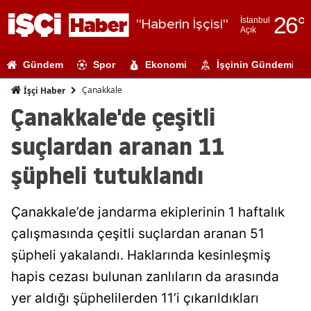
26
°
İstanbul
"Haberin İşçisi"
Açık
Adana
Gündem
Spor
Ekonomi
İşçinin Gündemi
Adıyaman
Çanakkale
İşçi Haber
Afyonkarahi
Çanakkale'de çeşitli
Ağrı
suçlardan aranan 11
Amasya
şüpheli tutuklandı
Ankara
Çanakkale’de jandarma ekiplerinin 1 haftalık
Antalya
çalışmasında çeşitli suçlardan aranan 51
Artvin
şüpheli yakalandı. Haklarında kesinleşmiş
Aydın
hapis cezası bulunan zanlıların da arasında
yer aldığı şüphelilerden 11’i çıkarıldıkları
Balıkesir