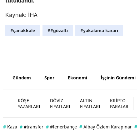
tutuklandı.
Samsun
Kaynak: İHA
Siirt
#çanakkale
##gözaltı
#yakalama kararı
Sinop
Sivas
Tekirdağ
Tokat
Gündem
Spor
Ekonomi
İşçinin Gündemi
Trabzon
Tunceli
KÖŞE
DÖVİZ
ALTIN
KRİPTO
YAZARLARI
FİYATLARI
FİYATLARI
PARALAR
Şanlıurfa
Uşak
#
Kaza
#
#transfer
#
#fenerbahçe
#
Albay Özlem Karapınar
#
Van