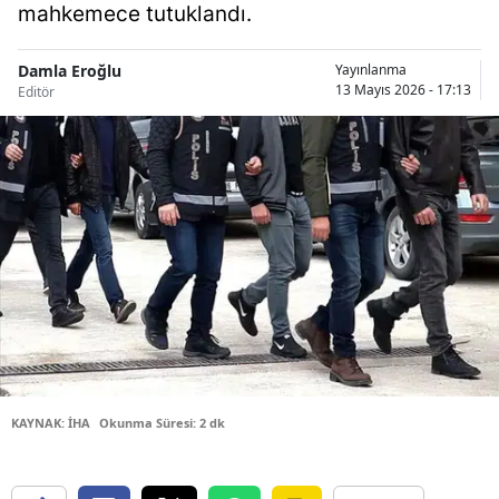
mahkemece tutuklandı.
Bilecik
Bingöl
Damla Eroğlu
Yayınlanma
13 Mayıs 2026 - 17:13
Editör
Bitlis
Bolu
Burdur
Bursa
Çanakkale
Çankırı
Çorum
KAYNAK: İHA
Okunma Süresi: 2 dk
Denizli
Diyarbakır