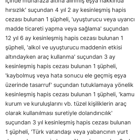
içinde muhafaza altına alınmış eşya hakkında
Mersin
hırsızlık' suçundan 4 yıl 2 ay kesinleşmiş hapis
cezası bulunan 1 şüpheli, 'uyuşturucu veya uyarıcı
İstanbul
madde ticareti yapma veya sağlama' suçundan
İzmir
12 yıl 6 ay kesinleşmiş hapis cezası bulunan 1
şüpheli, 'alkol ve uyuşturucu maddenin etkisi
Kars
altındayken araç kullanma' suçundan 3 ay
Kastamonu
kesinleşmiş hapis cezası bulunan 1 şüpheli,
Kayseri
'kaybolmuş veya hata sonucu ele geçmiş eşya
üzerinde tasarruf' suçundan tutuklamaya yönelik
Kırklareli
kesinleşmiş hapis cezası bulunan 1 şüpheli, 'kamu
Kırşehir
kurum ve kuruluşlarını vb. tüzel kişiliklerin araç
Kocaeli
olarak kullanılması suretiyle dolandırıcılık'
suçundan 3 yıl kesinleşmiş hapis cezası bulunan
Konya
1 şüpheli, 'Türk vatandaşı veya yabancının yurt
Kütahya