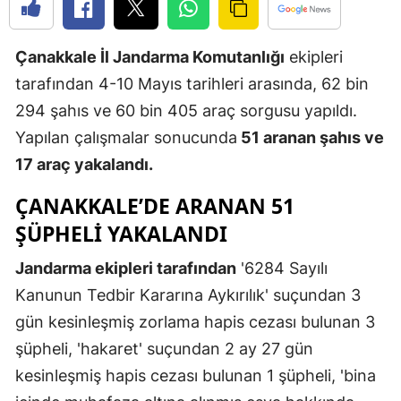
Edirne
Çanakkale İl Jandarma Komutanlığı
ekipleri
Elazığ
tarafından 4-10 Mayıs tarihleri arasında, 62 bin
Erzincan
294 şahıs ve 60 bin 405 araç sorgusu yapıldı.
Erzurum
Yapılan çalışmalar sonucunda
51 aranan şahıs ve
17 araç yakalandı.
Eskişehir
ÇANAKKALE’DE ARANAN 51
Gaziantep
ŞÜPHELI YAKALANDI
Giresun
Jandarma ekipleri tarafından
'6284 Sayılı
Gümüşhan
Kanunun Tedbir Kararına Aykırılık' suçundan 3
Hakkari
gün kesinleşmiş zorlama hapis cezası bulunan 3
şüpheli, 'hakaret' suçundan 2 ay 27 gün
Hatay
kesinleşmiş hapis cezası bulunan 1 şüpheli, 'bina
Isparta