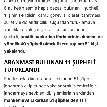
dışına çıkmasına imkan sağlama' suçundan 2 yıl
Malatya
6 ay kesinleşmiş hapis cezası bulunan 1 şüpheli,
'kişinin kendisini kamu görevlisi olarak tanıtması
Manisa
suretiyle dolandırıcılık' suçundan tutuklamaya
Kahramanm
yönelik kesinleşmiş hapis cezası bulunan 1
şüpheli,
çeşitli suçlardan ifadelerinin alınmasına
Mardin
yönelik 40 şüpheli olmak üzere toplam 51 kişi
Muğla
yakalandı.
Muş
ARANMASI BULUNAN 11 ŞÜPHELI
Nevşehir
TUTUKLANDI
Niğde
Farklı suçlardan aranması bulunan 51 şüpheli
jandarma ekiplerince yakalanarak işlemleri için
Ordu
jandarmaya sevk edildi. İşlemlerinin ardından
Rize
mahkemeye çıkarılan 51 şüpheliden 11'i
Sakarya