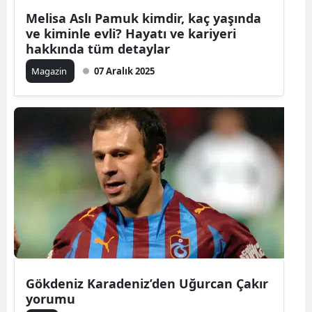
Melisa Aslı Pamuk kimdir, kaç yaşında
Mersin
ve kiminle evli? Hayatı ve kariyeri
hakkında tüm detaylar
İstanbul
Magazin
07 Aralık 2025
İzmir
Kars
Kastamonu
Kayseri
Kırklareli
Kırşehir
Kocaeli
Konya
Gökdeniz Karadeniz’den Uğurcan Çakır
yorumu
Kütahya