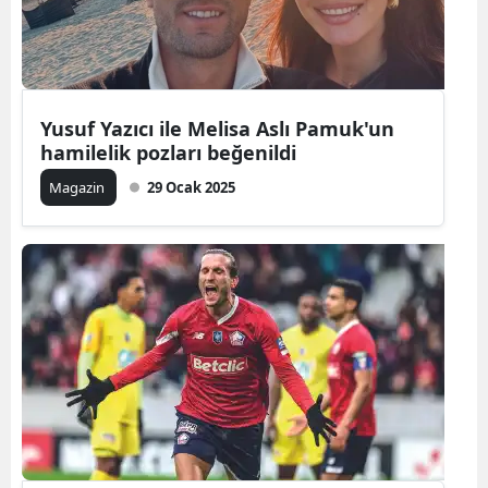
Yozgat
Zonguldak
Yusuf Yazıcı ile Melisa Aslı Pamuk'un
Aksaray
hamilelik pozları beğenildi
Bayburt
Magazin
29 Ocak 2025
Karaman
Kırıkkale
Batman
Şırnak
Bartın
Ardahan
Iğdır