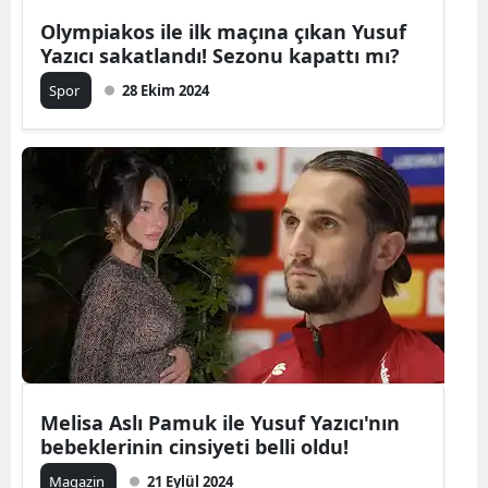
Olympiakos ile ilk maçına çıkan Yusuf
Yalova
Yazıcı sakatlandı! Sezonu kapattı mı?
Karabük
Spor
28 Ekim 2024
Kilis
Osmaniye
Düzce
Melisa Aslı Pamuk ile Yusuf Yazıcı'nın
bebeklerinin cinsiyeti belli oldu!
Magazin
21 Eylül 2024