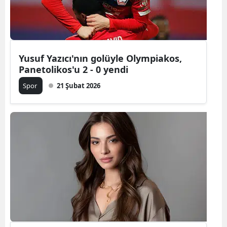
Edirne
Elazığ
Erzincan
Yusuf Yazıcı'nın golüyle Olympiakos,
Panetolikos'u 2 - 0 yendi
Erzurum
Spor
21 Şubat 2026
Eskişehir
Gaziantep
Giresun
Gümüşhan
Hakkari
Hatay
Isparta