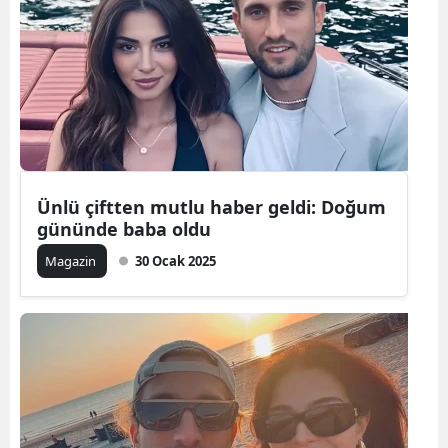
Samsun
Siirt
Sinop
Sivas
Tekirdağ
Ünlü çiftten mutlu haber geldi: Doğum
gününde baba oldu
Tokat
Magazin
30 Ocak 2025
Trabzon
Tunceli
Şanlıurfa
Uşak
Van