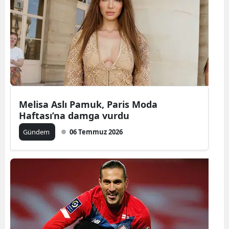
Bilecik
Bingöl
Bitlis
Bolu
Burdur
Melisa Aslı Pamuk, Paris Moda
Haftası’na damga vurdu
Bursa
Gündem
06 Temmuz 2026
Çanakkale
Çankırı
Çorum
Denizli
Diyarbakır