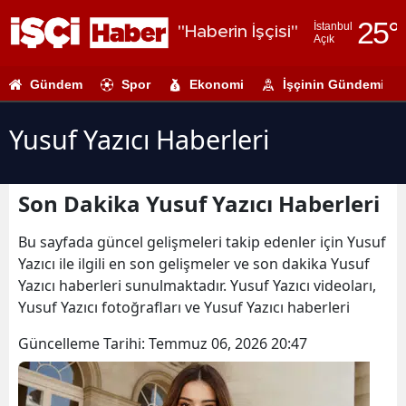
25
°
İstanbul
"Haberin İşçisi"
Açık
Adana
Gündem
Spor
Ekonomi
İşçinin Gündemi
Adıyaman
Afyonkarahi
Yusuf Yazıcı Haberleri
Ağrı
Son Dakika Yusuf Yazıcı Haberleri
Amasya
Ankara
Bu sayfada güncel gelişmeleri takip edenler için Yusuf
Yazıcı ile ilgili en son gelişmeler ve son dakika Yusuf
Antalya
Yazıcı haberleri sunulmaktadır. Yusuf Yazıcı videoları,
Yusuf Yazıcı fotoğrafları ve Yusuf Yazıcı haberleri
Artvin
Güncelleme Tarihi:
Temmuz 06, 2026 20:47
Aydın
Balıkesir