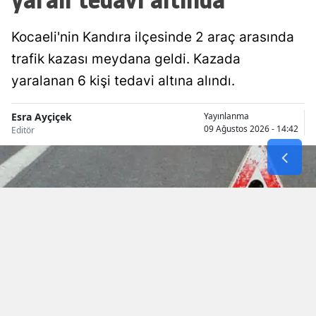
Mersin
Kocaeli'nin Kandıra ilçesinde 2 araç arasında
İstanbul
trafik kazası meydana geldi. Kazada
İzmir
yaralanan 6 kişi tedavi altına alındı.
Kars
Esra Ayçiçek
Yayınlanma
09 Ağustos 2026 - 14:42
Editör
Kastamonu
Kayseri
Kırklareli
Kırşehir
Kocaeli
Konya
Kütahya