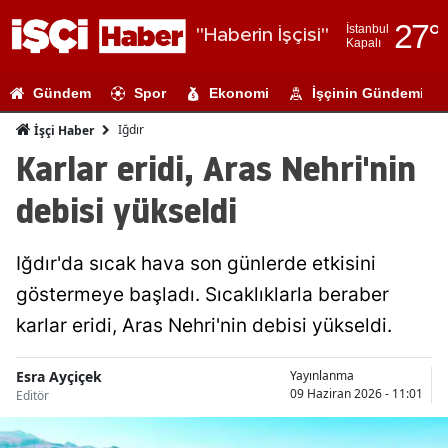
27
°
İstanbul
"Haberin İşçisi"
Kapalı
Adana
Gündem
Spor
Ekonomi
İşçinin Gündemi
Adıyaman
Iğdır
İşçi Haber
Afyonkarahi
Karlar eridi, Aras Nehri'nin
Ağrı
debisi yükseldi
Amasya
Iğdır'da sıcak hava son günlerde etkisini
Ankara
göstermeye başladı. Sıcaklıklarla beraber
Antalya
karlar eridi, Aras Nehri'nin debisi yükseldi.
Artvin
Esra Ayçiçek
Yayınlanma
Aydın
09 Haziran 2026 - 11:01
Editör
Balıkesir