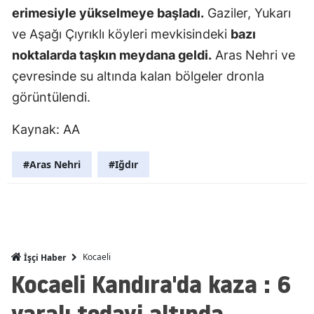
erimesiyle yükselmeye başladı.
Gaziler, Yukarı
Edirne
ve Aşağı Çıyrıklı köyleri mevkisindeki
bazı
Elazığ
noktalarda taşkın meydana geldi.
Aras Nehri ve
Erzincan
çevresinde su altında kalan bölgeler dronla
görüntülendi.
Erzurum
Kaynak: AA
Eskişehir
Gaziantep
#Aras Nehri
#Iğdır
Giresun
Gümüşhan
Hakkari
Kocaeli
İşçi Haber
Kocaeli Kandıra'da kaza : 6
Hatay
yaralı tedavi altında
Isparta