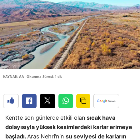
Bilecik
Bingöl
Bitlis
Bolu
Burdur
Bursa
KAYNAK: AA
Okunma Süresi: 1 dk
Çanakkale
Çankırı
Çorum
Kentte son günlerde etkili olan
sıcak hava
Denizli
dolayısıyla yüksek kesimlerdeki karlar erimeye
Diyarbakır
başladı.
Aras Nehri’nin
su seviyesi de karların