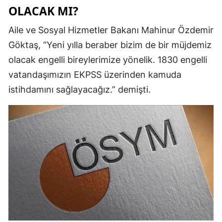
OLACAK MI?
Mersin
Aile ve Sosyal Hizmetler Bakanı Mahinur Özdemir
İstanbul
Göktaş, “Yeni yılla beraber bizim de bir müjdemiz
İzmir
olacak engelli bireylerimize yönelik. 1830 engelli
vatandaşımızın EKPSS üzerinden kamuda
Kars
istihdamını sağlayacağız.” demişti.
Kastamonu
Kayseri
Kırklareli
Kırşehir
Kocaeli
Konya
Kütahya