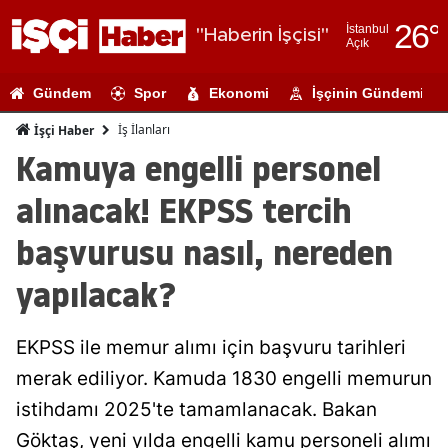
26
°
İstanbul
"Haberin İşçisi"
Açık
Adana
Gündem
Spor
Ekonomi
İşçinin Gündemi
Adıyaman
İş İlanları
İşçi Haber
Afyonkarahi
Kamuya engelli personel
Ağrı
alınacak! EKPSS tercih
Amasya
başvurusu nasıl, nereden
Ankara
yapılacak?
Antalya
EKPSS ile memur alımı için başvuru tarihleri
Artvin
merak ediliyor. Kamuda 1830 engelli memurun
Aydın
istihdamı 2025'te tamamlanacak. Bakan
Balıkesir
Göktaş, yeni yılda engelli kamu personeli alımı