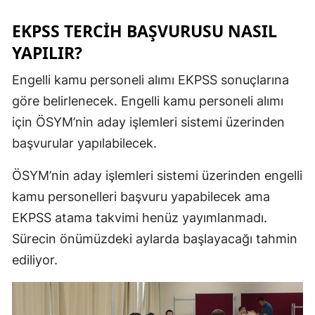
Malatya
EKPSS TERCİH BAŞVURUSU NASIL
YAPILIR?
Manisa
Engelli kamu personeli alımı EKPSS sonuçlarına
Kahramanm
göre belirlenecek. Engelli kamu personeli alımı
Mardin
için ÖSYM’nin aday işlemleri sistemi üzerinden
Muğla
başvurular yapılabilecek.
Muş
ÖSYM’nin aday işlemleri sistemi üzerinden engelli
Nevşehir
kamu personelleri başvuru yapabilecek ama
EKPSS atama takvimi henüz yayımlanmadı.
Niğde
Sürecin önümüzdeki aylarda başlayacağı tahmin
Ordu
ediliyor.
Rize
Sakarya