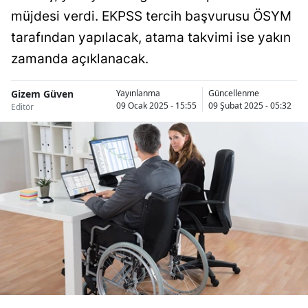
müjdesi verdi. EKPSS tercih başvurusu ÖSYM
Bilecik
tarafından yapılacak, atama takvimi ise yakın
Bingöl
zamanda açıklanacak.
Bitlis
Gizem Güven
Yayınlanma
Güncellenme
Bolu
09 Ocak 2025 - 15:55
09 Şubat 2025 - 05:32
Editör
Burdur
Bursa
Çanakkale
Çankırı
Çorum
Denizli
Diyarbakır