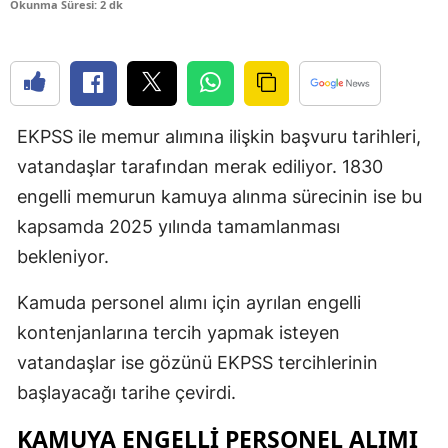
Okunma Süresi: 2 dk
Edirne
Elazığ
Erzincan
EKPSS ile memur alımına ilişkin başvuru tarihleri,
Erzurum
vatandaşlar tarafından merak ediliyor. 1830
Eskişehir
engelli memurun kamuya alınma sürecinin ise bu
kapsamda 2025 yılında tamamlanması
Gaziantep
bekleniyor.
Giresun
Kamuda personel alımı için ayrılan engelli
Gümüşhan
kontenjanlarına tercih yapmak isteyen
Hakkari
vatandaşlar ise gözünü EKPSS tercihlerinin
başlayacağı tarihe çevirdi.
Hatay
KAMUYA ENGELLİ PERSONEL ALIMI
Isparta