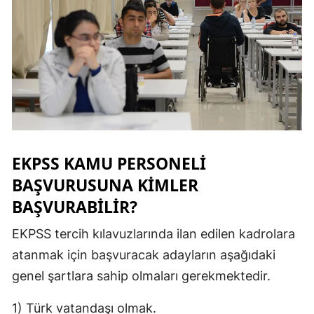
Samsun
Siirt
Sinop
Sivas
Tekirdağ
EKPSS KAMU PERSONELİ
Tokat
BAŞVURUSUNA KİMLER
Trabzon
BAŞVURABİLİR?
Tunceli
EKPSS tercih kılavuzlarında ilan edilen kadrolara
Şanlıurfa
atanmak için başvuracak adayların aşağıdaki
genel şartlara sahip olmaları gerekmektedir.
Uşak
1) Türk vatandaşı olmak.
Van