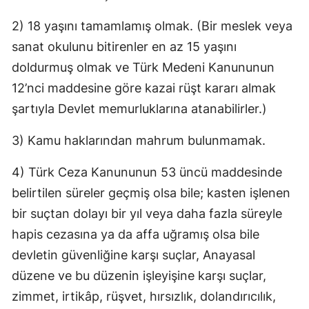
2) 18 yaşını tamamlamış olmak. (Bir meslek veya
Yozgat
sanat okulunu bitirenler en az 15 yaşını
Zonguldak
doldurmuş olmak ve Türk Medeni Kanununun
Aksaray
12’nci maddesine göre kazai rüşt kararı almak
şartıyla Devlet memurluklarına atanabilirler.)
Bayburt
Karaman
3) Kamu haklarından mahrum bulunmamak.
Kırıkkale
4) Türk Ceza Kanununun 53 üncü maddesinde
belirtilen süreler geçmiş olsa bile; kasten işlenen
Batman
bir suçtan dolayı bir yıl veya daha fazla süreyle
Şırnak
hapis cezasına ya da affa uğramış olsa bile
Bartın
devletin güvenliğine karşı suçlar, Anayasal
düzene ve bu düzenin işleyişine karşı suçlar,
Ardahan
zimmet, irtikâp, rüşvet, hırsızlık, dolandırıcılık,
Iğdır