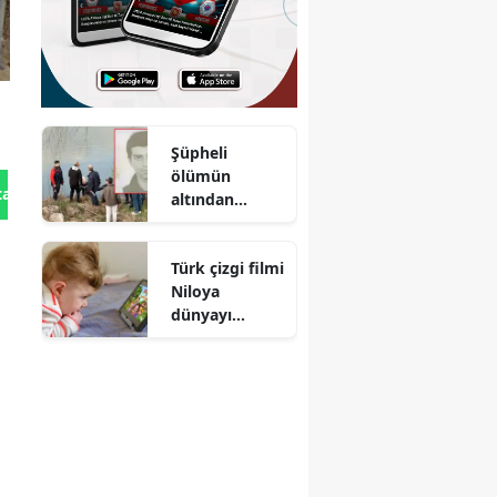
Şüpheli
ölümün
tan Gönder
altından
cinayet çıktı
Türk çizgi filmi
Niloya
dünyayı
sarıyor!
YouTube'da 6
dilde 7 milyar
izlenme
rekoru