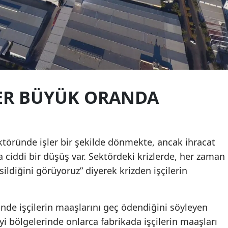
Malatya
Manisa
Kahramanmaraş
Mardin
LER BÜYÜK ORANDA
Muğla
Muş
ktöründe işler bir şekilde dönmekte, ancak ihracat
Nevşehir
a ciddi bir düşüş var. Sektördeki krizlerde, her zaman
Niğde
sildiğini görüyoruz” diyerek krizden işçilerin
Ordu
Rize
inde işçilerin maaşlarını geç ödendiğini söyleyen
i bölgelerinde onlarca fabrikada işçilerin maaşları
Sakarya