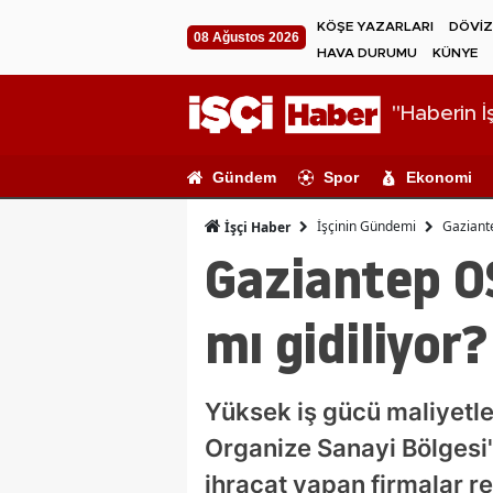
KÖŞE YAZARLARI
DÖVİZ
08 Ağustos 2026
HAVA DURUMU
KÜNYE
"Haberin İş
Gündem
Spor
Ekonomi
İşçinin Gündemi
Gaziante
İşçi Haber
Gaziantep O
mı gidiliyor?
Yüksek iş gücü maliyetle
Organize Sanayi Bölgesi'
ihracat yapan firmalar r