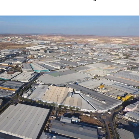
Mersin
İstanbul
İzmir
Kars
Kastamonu
Kayseri
Kırklareli
Kırşehir
Kocaeli
Konya
Kütahya