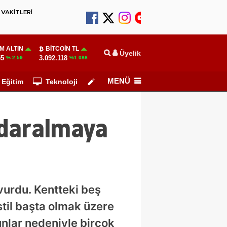
VAKİTLERİ
M ALTIN
BITCOIN TL
Üyelik
55
3.092.118
% 2,59
%1.088
MENÜ
Eğitim
Teknoloji
Köşe Yazarları
 daralmaya
vurdu. Kentteki beş
stil başta olmak üzere
unlar nedeniyle birçok