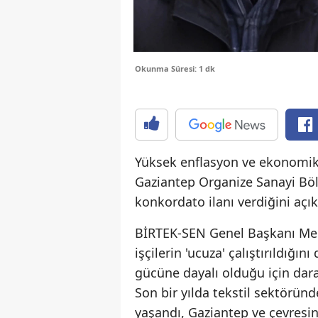
Okunma Süresi: 1 dk
Yüksek enflasyon ve ekonomik 
Gaziantep Organize Sanayi Bölg
konkordato ilanı verdiğini açık
BİRTEK-SEN Genel Başkanı M
işçilerin 'ucuza' çalıştırıldı
gücüne dayalı olduğu için dara
Son bir yılda tekstil sektöründ
yaşandı, Gaziantep ve çevresin