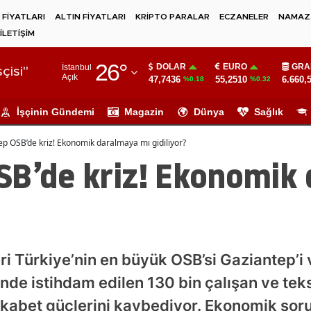
 FİYATLARI
ALTIN FİYATLARI
KRİPTO PARALAR
ECZANELER
NAMAZ 
İLETİŞİM
Adana
26
°
DOLAR
EURO
GRA
İstanbul
Adıyaman
çisi"
Açık
47,7436
55,2510
6.660,
%0.18
%0.32
Afyonkarahisar
İşçinin Gündemi
Magazin
Dünya
Sağlık
Ağrı
p OSB’de kriz! Ekonomik daralmaya mı gidiliyor?
Amasya
SB’de kriz! Ekonomik
Ankara
Antalya
Artvin
ri Türkiye’nin en büyük OSB’si Gaziantep’i 
Aydın
nde istihdam edilen 130 bin çalışan ve tek
Balıkesir
ekabet güçlerini kaybediyor. Ekonomik sor