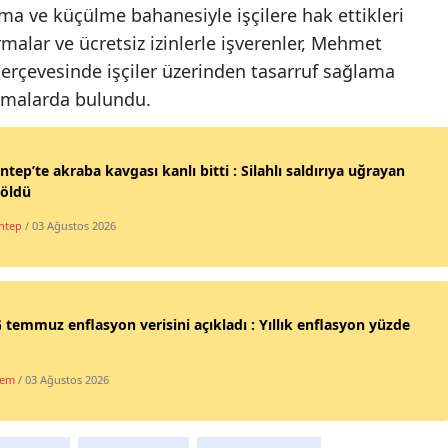
ma ve küçülme bahanesiyle işçilere hak ettikleri
Samsun
malar ve ücretsiz izinlerle işverenler, Mehmet
rçevesinde işçiler üzerinden tasarruf sağlama
Siirt
lamalarda bulundu.
Sinop
Sivas
ntep’te akraba kavgası kanlı bitti : Silahlı saldırıya uğrayan
 öldü
Tekirdağ
ntep
/ 03 Ağustos 2026
Tokat
Trabzon
Tunceli
temmuz enflasyon verisini açıkladı : Yıllık enflasyon yüzde
Şanlıurfa
dem
/ 03 Ağustos 2026
Uşak
Van