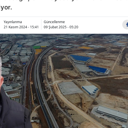
iyor.
Bilecik
Bingöl
Yayınlanma
Güncellenme
21 Kasım 2024 - 15:41
09 Şubat 2025 - 05:20
Bitlis
Bolu
Burdur
Bursa
Çanakkale
Çankırı
Çorum
Denizli
Diyarbakır