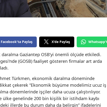
Edirne
Elazığ
Erzincan
Erzurum
Facebook'ta Paylaş
X'de Paylaş
Whatsapp'
Eskişehir
daralma Gaziantep OSB’yi önemli ölçüde etkiledi.
Gaziantep
esi'nde (GOSB) faaliyet gösteren firmalar art arda
Giresun
ladı.
Gümüşhane
ehmet Türkmen, ekonomik daralma döneminde
Hakkari
ğını dikkat çekerek “Ekonomik büyüme modelimiz ucuz iş
lma dönemlerinde işçiler daha ucuza çalıştırılıyor.
Hatay
e ülke genelinde 200 bin kişilik bir istihdam kaybı
Isparta
deki illerde bu durum daha da belirgin” ifadelerini