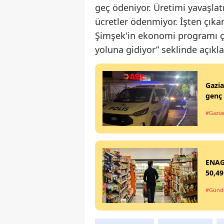
geç ödeniyor. Üretimi yavaşlat
ücretler ödenmiyor. İşten çıkar
Şimşek'in ekonomi programı çe
yoluna gidiyor” seklinde açık
Gazia
genç
#Gazia
ENAG 
50,49
#Gün