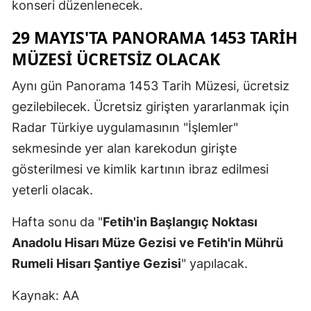
konseri düzenlenecek.
Mersin
29 MAYIS'TA PANORAMA 1453 TARİH
İstanbul
MÜZESİ ÜCRETSİZ OLACAK
İzmir
Aynı gün Panorama 1453 Tarih Müzesi, ücretsiz
Kars
gezilebilecek. Ücretsiz girişten yararlanmak için
Radar Türkiye uygulamasının "İşlemler"
Kastamonu
sekmesinde yer alan karekodun girişte
Kayseri
gösterilmesi ve kimlik kartının ibraz edilmesi
yeterli olacak.
Kırklareli
Kırşehir
Hafta sonu da "
Fetih'in Başlangıç Noktası
Anadolu Hisarı Müze Gezisi ve Fetih'in Mührü
Kocaeli
Rumeli Hisarı Şantiye Gezisi
" yapılacak.
Konya
Kaynak: AA
Kütahya