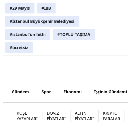
#29 Mayıs
#İBB
Malatya
Manisa
#İstanbul Büyükşehir Belediyesi
Kahramanm
#istanbul'un fethi
#TOPLU TAŞIMA
Mardin
#ücretsiz
Muğla
Muş
Nevşehir
Gündem
Spor
Ekonomi
İşçinin Gündemi
Niğde
Ordu
KÖŞE
DÖVİZ
ALTIN
KRİPTO
Rize
YAZARLARI
FİYATLARI
FİYATLARI
PARALAR
Sakarya