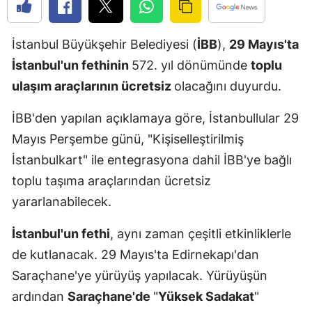
Edirne
İstanbul Büyükşehir Belediyesi (
İBB
),
29 Mayıs'ta
Elazığ
İstanbul'un fethinin
572. yıl dönümünde
toplu
Erzincan
ulaşım araçlarının ücretsiz
olacağını duyurdu.
Erzurum
İBB'den yapılan açıklamaya göre, İstanbullular 29
Eskişehir
Mayıs Perşembe günü, "Kişiselleştirilmiş
İstanbulkart" ile entegrasyona dahil İBB'ye bağlı
Gaziantep
toplu taşıma araçlarından ücretsiz
Giresun
yararlanabilecek.
Gümüşhan
İstanbul'un fethi
, aynı zaman çeşitli etkinliklerle
Hakkari
de kutlanacak. 29 Mayıs'ta Edirnekapı'dan
Hatay
Saraçhane'ye yürüyüş yapılacak. Yürüyüşün
ardından
Saraçhane'de
"
Yüksek Sadakat
"
Isparta