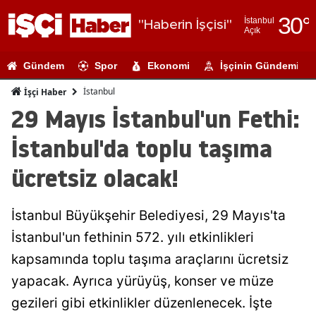
30
°
İstanbul
"Haberin İşçisi"
Açık
Adana
Gündem
Spor
Ekonomi
İşçinin Gündemi
Adıyaman
İstanbul
İşçi Haber
Afyonkarahi
29 Mayıs İstanbul'un Fethi:
Ağrı
İstanbul'da toplu taşıma
Amasya
ücretsiz olacak!
Ankara
İstanbul Büyükşehir Belediyesi, 29 Mayıs'ta
Antalya
İstanbul'un fethinin 572. yılı etkinlikleri
Artvin
kapsamında toplu taşıma araçlarını ücretsiz
Aydın
yapacak. Ayrıca yürüyüş, konser ve müze
gezileri gibi etkinlikler düzenlenecek. İşte
Balıkesir