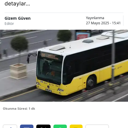
detaylar...
Bilecik
Bingöl
Gizem Güven
Yayınlanma
27 Mayıs 2025 - 15:41
Editör
Bitlis
Bolu
Burdur
Bursa
Çanakkale
Çankırı
Çorum
Okunma Süresi: 1 dk
Denizli
Diyarbakır