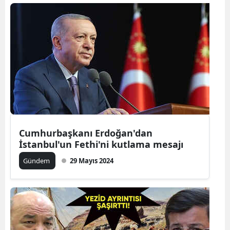
Samsun
Siirt
Sinop
Sivas
Tekirdağ
Tokat
Cumhurbaşkanı Erdoğan'dan
İstanbul'un Fethi'ni kutlama mesajı
Trabzon
Gündem
29 Mayıs 2024
Tunceli
Şanlıurfa
Uşak
Van