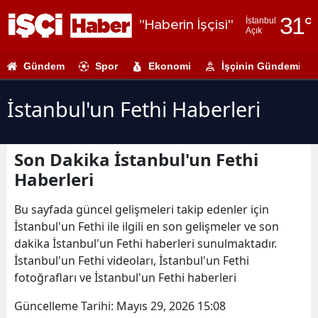
31
°
İstanbul
"Haberin İşçisi"
Açık
Adana
Gündem
Spor
Ekonomi
İşçinin Gündemi
Adıyaman
Afyonkarahi
İstanbul'un Fethi Haberleri
Ağrı
Son Dakika İstanbul'un Fethi
Amasya
Haberleri
Ankara
Bu sayfada güncel gelişmeleri takip edenler için
Antalya
İstanbul'un Fethi ile ilgili en son gelişmeler ve son
dakika İstanbul'un Fethi haberleri sunulmaktadır.
Artvin
İstanbul'un Fethi videoları, İstanbul'un Fethi
Aydın
fotoğrafları ve İstanbul'un Fethi haberleri
Balıkesir
Güncelleme Tarihi:
Mayıs 29, 2026 15:08