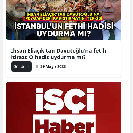
Yozgat
Zonguldak
Aksaray
Bayburt
İhsan Eliaçık'tan Davutoğlu'na fetih
itirazı: O hadis uydurma mı?
Karaman
Gündem
29 Mayıs 2023
Kırıkkale
Batman
Şırnak
Bartın
Ardahan
Iğdır