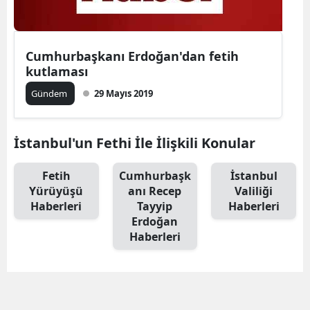
Yalova
Cumhurbaşkanı Erdoğan'dan fetih
Karabük
kutlaması
Kilis
Gündem
29 Mayıs 2019
Osmaniye
İstanbul'un Fethi İle İlişkili Konular
Düzce
Fetih
Cumhurbaşk
İstanbul
Yürüyüşü
anı Recep
Valiliği
Haberleri
Tayyip
Haberleri
Erdoğan
Haberleri