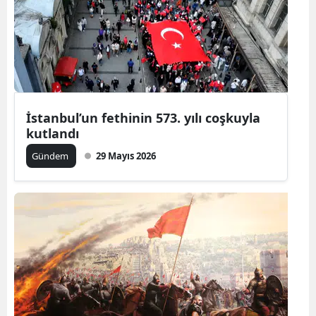
Edirne
Elazığ
Erzincan
Erzurum
İstanbul’un fethinin 573. yılı coşkuyla
kutlandı
Eskişehir
Gündem
29 Mayıs 2026
Gaziantep
Giresun
Gümüşhan
Hakkari
Hatay
Isparta