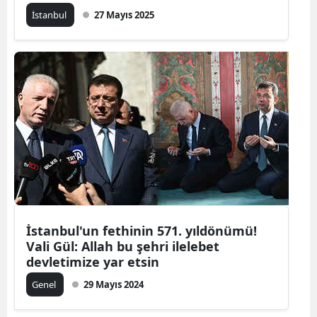
İstanbul
27 Mayıs 2025
Malatya
Manisa
Kahramanm
Mardin
Muğla
Muş
Nevşehir
Niğde
İstanbul'un fethinin 571. yıldönümü!
Vali Gül: Allah bu şehri ilelebet
Ordu
devletimize yar etsin
Rize
Genel
29 Mayıs 2024
Sakarya