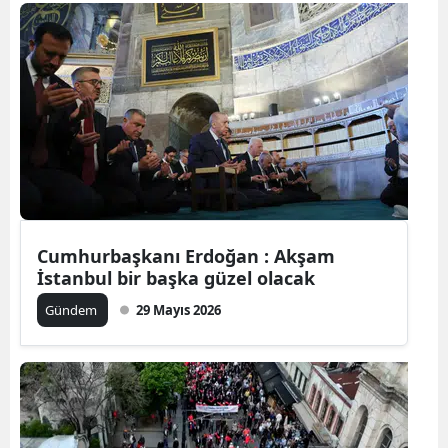
Bilecik
Bingöl
Bitlis
Bolu
Burdur
Bursa
Cumhurbaşkanı Erdoğan : Akşam
Çanakkale
İstanbul bir başka güzel olacak
Çankırı
Gündem
29 Mayıs 2026
Çorum
Denizli
Diyarbakır