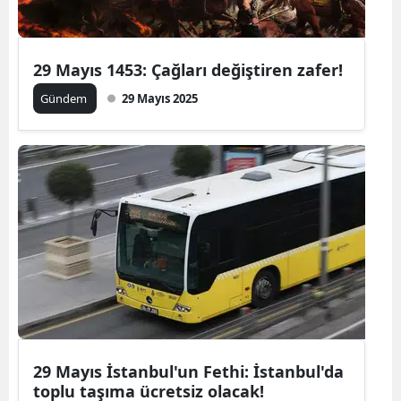
Mersin
İstanbul
29 Mayıs 1453: Çağları değiştiren zafer!
İzmir
Gündem
29 Mayıs 2025
Kars
Kastamonu
Kayseri
Kırklareli
Kırşehir
Kocaeli
Konya
29 Mayıs İstanbul'un Fethi: İstanbul'da
toplu taşıma ücretsiz olacak!
Kütahya