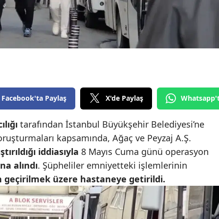
Edirne
Elazığ
Erzincan
Erzurum
Eskişehir
Facebook'ta Paylaş
X'de Paylaş
Whatsapp'
Gaziantep
ılığı
tarafından İstanbul Büyükşehir Belediyesi’ne
Giresun
soruşturmaları kapsamında, Ağaç ve Peyzaj A.Ş.
tırıldığı iddiasıyla
8 Mayıs Cuma günü operasyon
Gümüşhane
na alındı
. Şüpheliler emniyetteki işlemlerinin
Hakkari
 geçirilmek üzere hastaneye getirildi.
Hatay
Isparta