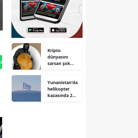
Kripto
dünyasını
tan Gönder
sarsan şok
açık :
Dünyanın en
Yunanistan'da
güvenli
helikopter
sanılan
kazasında 2
cüzdanı
kişi hayatını
soyuldu
kaybetti