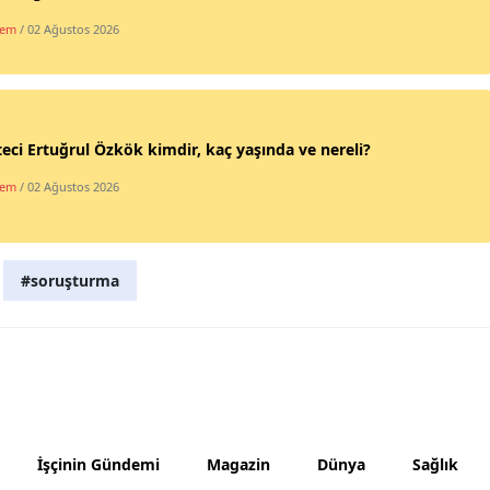
dem
/ 02 Ağustos 2026
Samsun
Siirt
Sinop
eci Ertuğrul Özkök kimdir, kaç yaşında ve nereli?
Sivas
dem
/ 02 Ağustos 2026
Tekirdağ
Tokat
#soruşturma
Trabzon
Tunceli
Şanlıurfa
Uşak
İşçinin Gündemi
Magazin
Dünya
Sağlık
Van