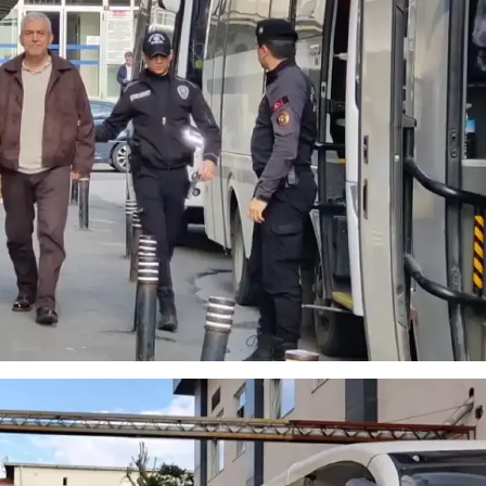
Mersin
İstanbul
İzmir
Kars
Kastamonu
Kayseri
Kırklareli
Kırşehir
Kocaeli
Konya
Kütahya