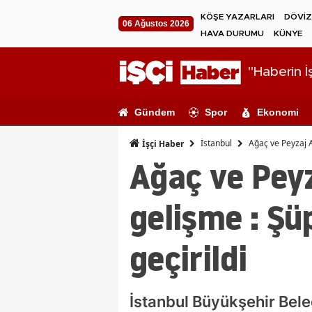
KÖŞE YAZARLARI
DÖVİZ
06 Ağustos 2026
HAVA DURUMU
KÜNYE
"Haberin İş
Gündem
Spor
Ekonomi
İstanbul
Ağaç ve Peyzaj A
İşçi Haber
Ağaç ve Pey
gelişme : Şü
geçirildi
İstanbul Büyükşehir Bele