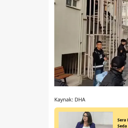
Kaynak: DHA
Sera 
Seda 