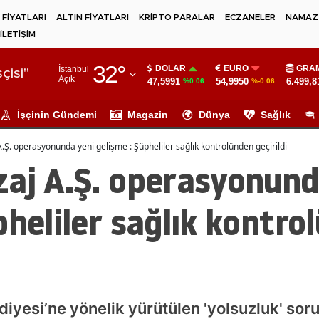
 FİYATLARI
ALTIN FİYATLARI
KRİPTO PARALAR
ECZANELER
NAMAZ 
İLETİŞİM
Adana
32
°
DOLAR
EURO
GRAM
İstanbul
Adıyaman
çisi"
Açık
47,5991
54,9950
6.499,8
%0.06
%-0.06
Afyonkarahisar
İşçinin Gündemi
Magazin
Dünya
Sağlık
Ağrı
.Ş. operasyonunda yeni gelişme : Şüpheliler sağlık kontrolünden geçirildi
Amasya
zaj A.Ş. operasyonund
Ankara
pheliler sağlık kontro
Antalya
Artvin
Aydın
Balıkesir
diyesi’ne yönelik yürütülen 'yolsuzluk' s