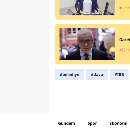
#Gün
Gazet
#Gün
#belediye
#dava
#İBB
Gündem
Spor
Ekonomi