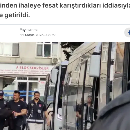
nden ihaleye fesat karıştırdıkları iddiasıyl
Bilecik
 getirildi.
Bingöl
Bitlis
Yayınlanma
11 Mayıs 2026 - 08:39
Bolu
Burdur
Bursa
Çanakkale
Çankırı
Çorum
Denizli
Diyarbakır