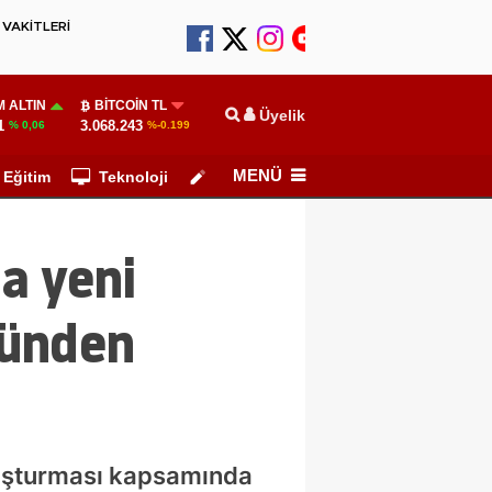
VAKİTLERİ
 ALTIN
BITCOIN TL
Üyelik
1
3.068.243
% 0,06
%-0.199
MENÜ
Eğitim
Teknoloji
Köşe Yazarları
a yeni
lünden
oruşturması kapsamında