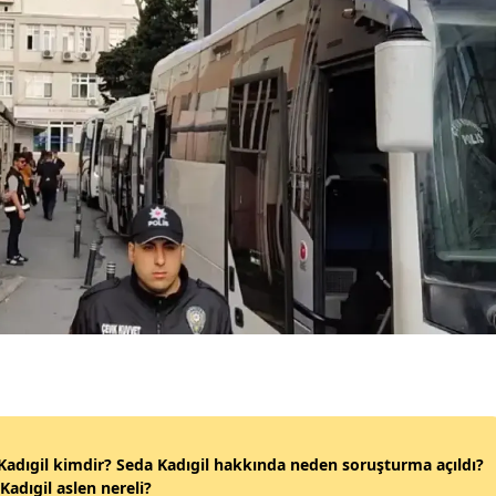
Malatya
Manisa
Kahramanmaraş
Mardin
Muğla
Muş
Nevşehir
Niğde
Ordu
Rize
Kadıgil kimdir? Seda Kadıgil hakkında neden soruşturma açıldı?
Sakarya
Kadıgil aslen nereli?