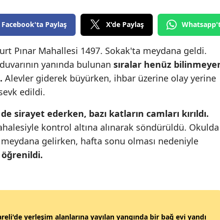
Edirne
Facebook'ta Paylaş
X'de Paylaş
Whatsapp'
Elazığ
urt Pınar Mahallesi 1497. Sokak'ta meydana geldi.
Erzincan
n duvarının yanında bulunan
sıralar henüz bilinmeye
Erzurum
.
Alevler giderek büyürken, ihbar üzerine olay yerine
 sevk edildi.
Eskişehir
e sirayet ederken, bazı katların camları kırıldı.
Gaziantep
ahalesiyle kontrol altına alınarak söndürüldü. Okulda
Giresun
 meydana gelirken, hafta sonu olması nedeniyle
Gümüşhane
öğrenildi.
Hakkari
Hatay
Isparta
areli'de yerleşim alanlarına yayılan yangında bir bağ evi yandı