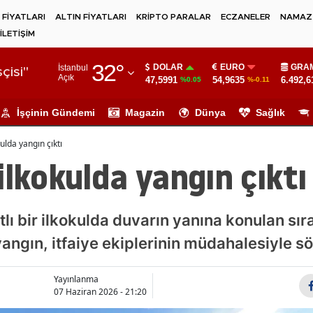
 FİYATLARI
ALTIN FİYATLARI
KRİPTO PARALAR
ECZANELER
NAMAZ 
İLETİŞİM
Adana
32
°
DOLAR
EURO
GRAM
İstanbul
Adıyaman
çisi"
Açık
47,5991
54,9635
6.492,6
%0.05
%-0.11
Afyonkarahisar
İşçinin Gündemi
Magazin
Dünya
Sağlık
Ağrı
ulda yangın çıktı
Amasya
ilkokulda yangın çıktı
Ankara
Antalya
tlı bir ilkokulda duvarın yanına konulan sır
angın, itfaiye ekiplerinin müdahalesiyle s
Artvin
Aydın
Yayınlanma
07 Haziran 2026 - 21:20
Balıkesir