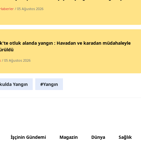
Mersin
 Haberler
/ 05 Ağustos 2026
İstanbul
İzmir
ik'te otluk alanda yangın : Havadan ve karadan müdahaleyle
Kars
ürüldü
Kastamonu
k
/ 05 Ağustos 2026
Kayseri
kulda Yangın
#Yangın
Kırklareli
Kırşehir
Kocaeli
Konya
İşçinin Gündemi
Magazin
Dünya
Sağlık
Kütahya