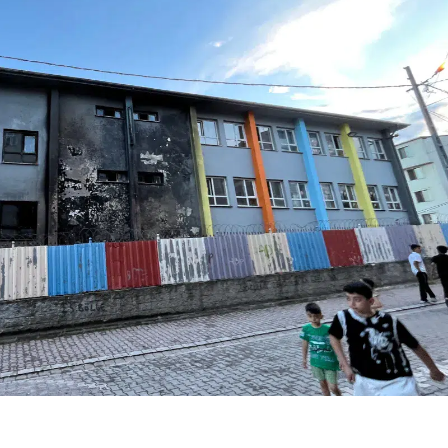
Bilecik
Bingöl
Bitlis
Bolu
Burdur
Bursa
Çanakkale
Çankırı
Çorum
Denizli
Diyarbakır