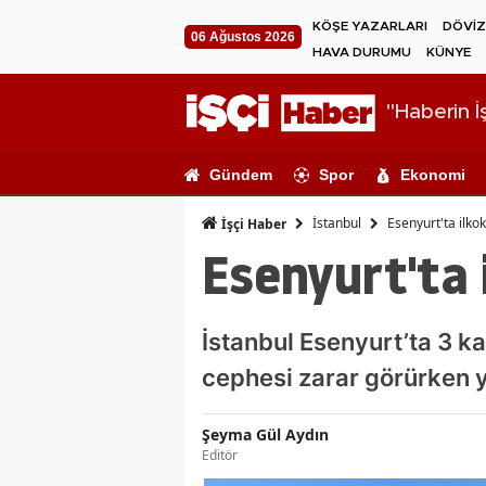
KÖŞE YAZARLARI
DÖVİZ
06 Ağustos 2026
HAVA DURUMU
KÜNYE
"Haberin İş
Gündem
Spor
Ekonomi
İstanbul
Esenyurt'ta ilkok
İşçi Haber
Esenyurt'ta 
İstanbul Esenyurt’ta 3 ka
cephesi zarar görürken y
Şeyma Gül Aydın
Editör