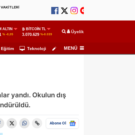
VAKİTLERİ
 ALTIN
BITCOIN TL
Üyelik
1
3.070.629
% -0,05
%-0.039
MENÜ
Eğitim
Teknoloji
Köşe Yazarları
alar yandı. Okulun dış
öndürüldü.
Abone Ol