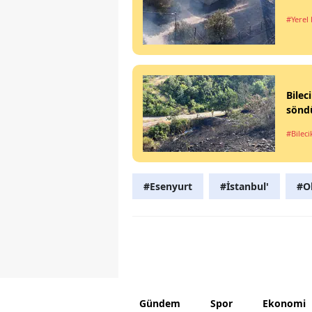
#Yerel
Bilec
sönd
#Bileci
#Esenyurt
#İstanbul'
#O
Gündem
Spor
Ekonomi