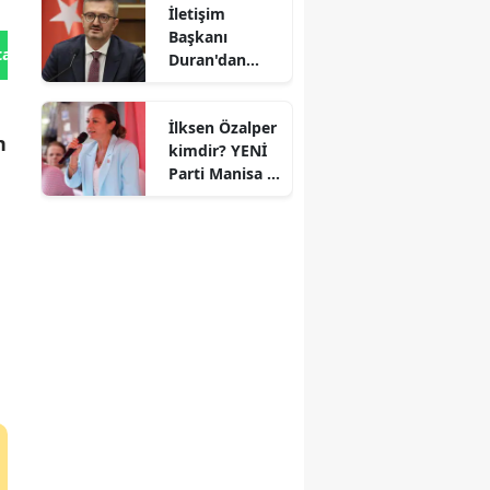
İletişim
Başkanı
tan Gönder
Duran'dan
'çerçeve yasa'
açıklaması
İlksen Özalper
n
kimdir? YENİ
Parti Manisa İl
Başkanı kaç
yaşında ve
nereli?