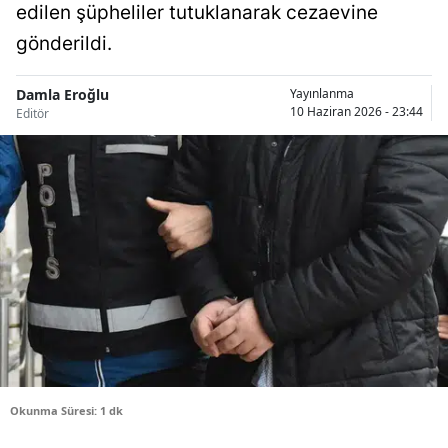
edilen şüpheliler tutuklanarak cezaevine
Bilecik
gönderildi.
Bingöl
Damla Eroğlu
Yayınlanma
Bitlis
10 Haziran 2026 - 23:44
Editör
Bolu
Burdur
Bursa
Çanakkale
Çankırı
Çorum
Denizli
Okunma Süresi: 1 dk
Diyarbakır