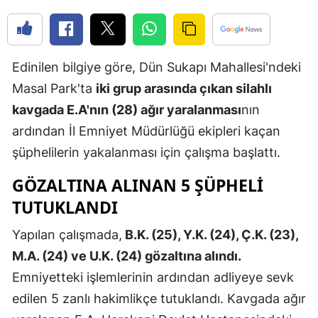
Edirne
Elazığ
Edinilen bilgiye göre, Dün Sukapı Mahallesi'ndeki
Erzincan
Masal Park'ta
iki grup arasında çıkan silahlı
Erzurum
kavgada E.A'nın (28) ağır yaralanması
nın
ardından İl Emniyet Müdürlüğü ekipleri kaçan
Eskişehir
şüphelilerin yakalanması için çalışma başlattı.
Gaziantep
GÖZALTINA ALINAN 5 ŞÜPHELİ
Giresun
TUTUKLANDI
Gümüşhan
Yapılan çalışmada,
B.K. (25), Y.K. (24), Ç.K. (23),
Hakkari
M.A. (24) ve U.K. (24) gözaltına alındı.
Emniyetteki işlemlerinin ardından adliyeye sevk
Hatay
edilen 5 zanlı hakimlikçe tutuklandı. Kavgada ağır
Isparta