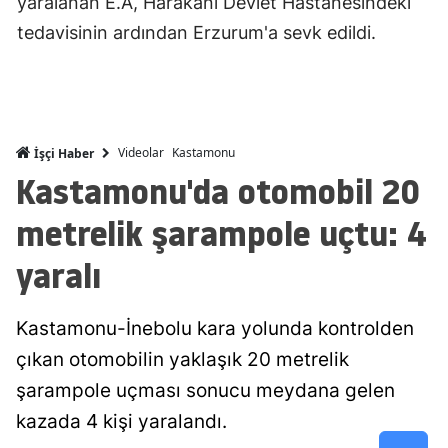
yaralanan E.A, Harakani Devlet Hastanesindeki
Mersin
tedavisinin ardından Erzurum'a sevk edildi.
İstanbul
İzmir
Kars
Videolar
Kastamonu
İşçi Haber
Kastamonu'da otomobil 20
Kastamonu
metrelik şarampole uçtu: 4
Kayseri
yaralı
Kırklareli
Kırşehir
Kastamonu-İnebolu kara yolunda kontrolden
Kocaeli
çıkan otomobilin yaklaşık 20 metrelik
şarampole uçması sonucu meydana gelen
Konya
kazada 4 kişi yaralandı.
Kütahya