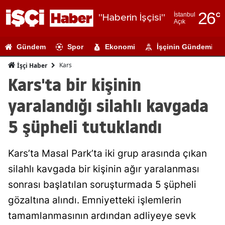
26
°
İstanbul
"Haberin İşçisi"
Açık
Adana
Gündem
Spor
Ekonomi
İşçinin Gündemi
Adıyaman
Kars
İşçi Haber
Afyonkarahi
Kars'ta bir kişinin
Ağrı
yaralandığı silahlı kavgada
Amasya
5 şüpheli tutuklandı
Ankara
Kars’ta Masal Park’ta iki grup arasında çıkan
Antalya
silahlı kavgada bir kişinin ağır yaralanması
Artvin
sonrası başlatılan soruşturmada 5 şüpheli
Aydın
gözaltına alındı. Emniyetteki işlemlerin
tamamlanmasının ardından adliyeye sevk
Balıkesir