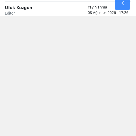
Ufuk Kuzgun
Yayınlanma
Malatya
08 Ağustos 2026 - 17:26
Editör
Manisa
Kahramanm
Mardin
Muğla
Muş
Nevşehir
Niğde
Ordu
Rize
Sakarya