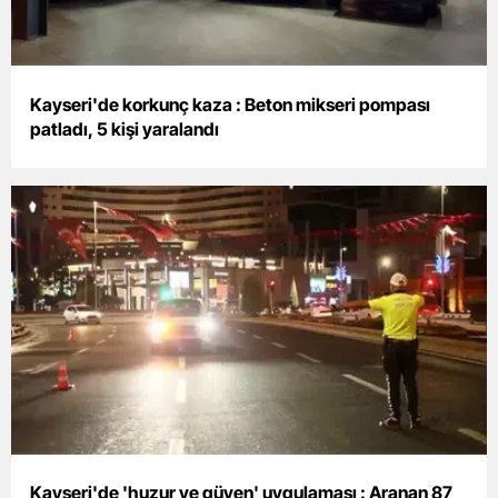
Yozgat
Zonguldak
Kayseri'de korkunç kaza : Beton mikseri pompası
patladı, 5 kişi yaralandı
Aksaray
Bayburt
Karaman
Kırıkkale
Batman
Şırnak
Bartın
Ardahan
Kayseri'de 'huzur ve güven' uygulaması : Aranan 87
Iğdır