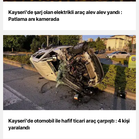
Mersin
Kayseri'de şarj olan elektrikli araç alev alev yandı :
Patlama anı kamerada
İstanbul
İzmir
Kars
Kastamonu
Kayseri
Kırklareli
Kırşehir
Kocaeli
Kayseri'de otomobil ile hafif ticari araç çarpıştı : 4 kişi
Konya
yaralandı
Kütahya