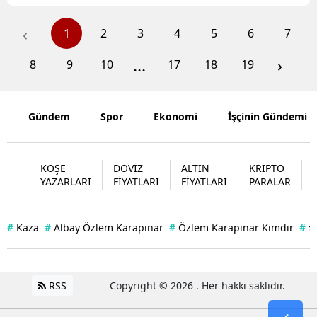
‹
1
2
3
4
5
6
7
...
›
8
9
10
17
18
19
Gündem
Spor
Ekonomi
İşçinin Gündemi
KÖŞE
DÖVİZ
ALTIN
KRİPTO
YAZARLARI
FİYATLARI
FİYATLARI
PARALAR
#
Kaza
#
Albay Özlem Karapınar
#
Özlem Karapınar Kimdir
#
#
RSS
Copyright © 2026 . Her hakkı saklıdır.