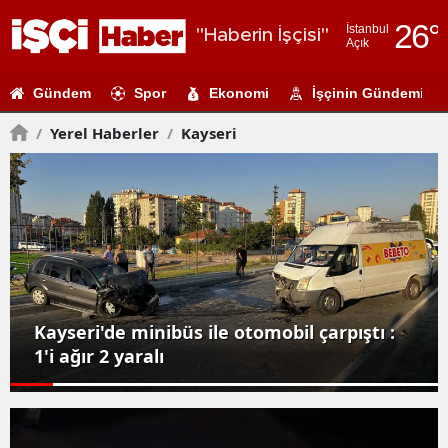
26
°
İstanbul
"Haberin İşçisi"
Açık
Adana
Gündem
Spor
Ekonomi
İşçinin Gündemi
Adıyaman
/
Yerel Haberler
/
Kayseri
Afyonkarahi
Ağrı
Amasya
Ankara
Antalya
Kayseri'de minibüs ile otomobil çarpıştı :
Artvin
1'i ağır 2 yaralı
Aydın
Balıkesir