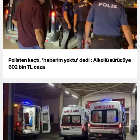
Samsun
Siirt
Sinop
Sivas
Polisten kaçtı, 'haberim yoktu' dedi : Alkollü sürücüye
Tekirdağ
602 bin TL ceza
Tokat
Trabzon
Tunceli
Şanlıurfa
Uşak
Van