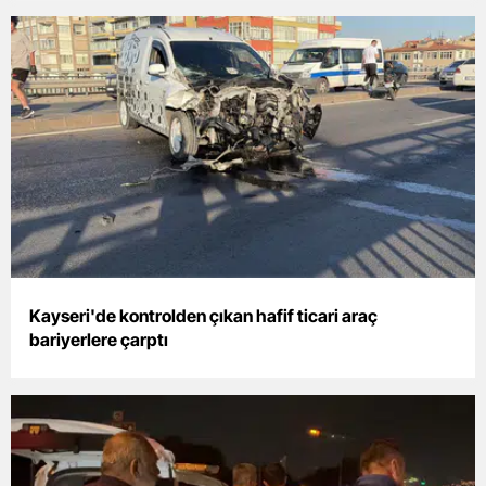
Malatya
Manisa
Kahramanm
Mardin
Muğla
Muş
Nevşehir
Kayseri'de kontrolden çıkan hafif ticari araç
bariyerlere çarptı
Niğde
Ordu
Rize
Sakarya