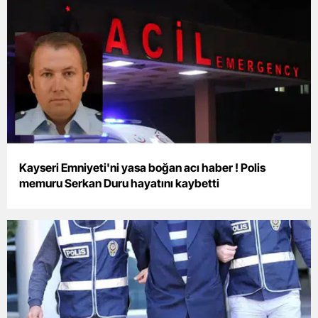
Bilecik
Bingöl
Bitlis
Bolu
Burdur
Bursa
Kayseri Emniyeti'ni yasa boğan acı haber ! Polis
memuru Serkan Duru hayatını kaybetti
Çanakkale
Çankırı
Çorum
Denizli
Diyarbakır