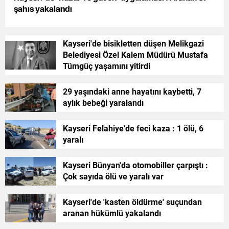
şahıs yakalandı
Yalova
Karabük
Kayseri'de bisikletten düşen Melikgazi
Belediyesi Özel Kalem Müdürü Mustafa
Kilis
Tümgüç yaşamını yitirdi
Osmaniye
29 yaşındaki anne hayatını kaybetti, 7
aylık bebeği yaralandı
Düzce
Kayseri Felahiye'de feci kaza : 1 ölü, 6
yaralı
Kayseri Bünyan'da otomobiller çarpıştı :
Çok sayıda ölü ve yaralı var
Kayseri'de 'kasten öldürme' suçundan
aranan hükümlü yakalandı