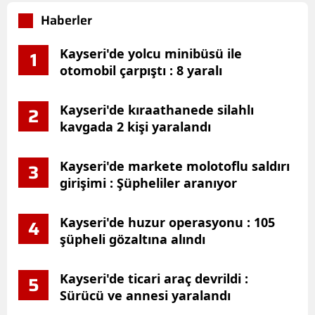
Haberler
Kayseri'de yolcu minibüsü ile
1
otomobil çarpıştı : 8 yaralı
Kayseri'de kıraathanede silahlı
2
kavgada 2 kişi yaralandı
Kayseri'de markete molotoflu saldırı
3
girişimi : Şüpheliler aranıyor
Kayseri'de huzur operasyonu : 105
4
şüpheli gözaltına alındı
Kayseri'de ticari araç devrildi :
5
Sürücü ve annesi yaralandı