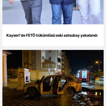
Edirne
Elazığ
Erzincan
Erzurum
Kayseri'de FETÖ hükümlüsü eski astsubay yakalandı
Eskişehir
Gaziantep
Giresun
Gümüşhan
Hakkari
Hatay
Isparta