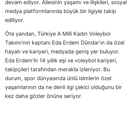
devam ediyor. Ailesinin yaşamı ve ilişkileri, sosyal
medya platformlarında büyük bir ilgiyle takip
Yozgat
ediliyor.
Zonguldak
Öte yandan, Türkiye A Milli Kadın Voleybol
Aksaray
Takımı'nın kaptanı Eda Erdem Dündar'ın da özel
Bayburt
hayatı ve kariyeri, medyada geniş yer buluyor.
Karaman
Eda Erdem'in 14 yıllık eşi ve voleybol kariyeri,
takipçileri tarafından merakla izleniyor. Bu
Kırıkkale
durum, spor dünyasında ünlü isimlerin özel
Batman
yaşamlarının da ne denli ilgi çekici olduğunu bir
kez daha gözler önüne seriyor.
Şırnak
Bartın
Ardahan
Iğdır