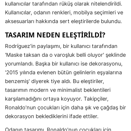
kullanıcılar tarafından rüküş olarak nitelendirildi.
Mersin
Kullanıcılar, odanın renkleri, mobilya seçimleri ve
İstanbul
aksesuarları hakkında sert eleştirilerde bulundu.
İzmir
TASARIM NEDEN ELEŞTIRILDI?
Kars
Rodríguez'in paylaşımı, bir kullanıcı tarafından
'Maske taksan da o varoşluk belli oluyor' şeklinde
Kastamonu
yorumlandı. Başka bir kullanıcı ise dekorasyonu,
Kayseri
'2015 yılında evlenen bütün gelinlerin eşyalarına
Kırklareli
benzemiş' diyerek tiye aldı. Bu eleştiriler,
tasarımın modern ve minimalist beklentileri
Kırşehir
karşılamadığını ortaya koyuyor. Takipçiler,
Kocaeli
Ronaldo'nun çocukları için daha şık ve çağdaş bir
dekorasyon beklediklerini ifade ettiler.
Konya
Kütahya
Odanın tasarımı, Ronaldo'nun çocukları için