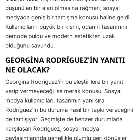
düşünülen bir alan olmasına rağmen, sosyal
Malatya
medyada geniş bir tartışma konusu haline geldi.
Manisa
Kullanıcıların büyük bir kısmı, odanın tasarımını
Kahramanm
demode buldu ve modern estetikten uzak
olduğunu savundu.
Mardin
GEORGINA RODRÍGUEZ'IN YANITI
Muğla
NE OLACAK?
Muş
Georgina Rodríguez'in bu eleştirilere bir yanıt
Nevşehir
verip vermeyeceği ise merak konusu. Sosyal
Niğde
medya kullanıcıları, tasarımın yanı sıra
Rodríguez'in bu duruma nasıl bir tepki vereceğini
Ordu
de tartışıyor. Geçmişte de benzer durumlarla
Rize
karşılaşan Rodríguez, sosyal medya
paylaşımlarında genellikle olumlu geri dönüşler
Sakarya