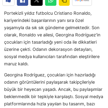
Edirne
Portekizli yıldız futbolcu Cristiano Ronaldo,
Elazığ
kariyerindeki başarılarının yanı sıra özel
Erzincan
yaşamıyla da sık sık gündeme gelmektedir. Son
olarak, Ronaldo ve ailesi, Georgina Rodríguez'in
Erzurum
çocukları için tasarladığı yeni oda ile dikkatleri
Eskişehir
üzerine çekti. Odanın dekorasyon detayları,
Gaziantep
sosyal medya kullanıcıları tarafından eleştirilere
maruz kaldı.
Giresun
Georgina Rodríguez, çocukları için hazırladığı
Gümüşhan
odanın görüntülerini paylaşarak takipçileriyle
Hakkari
büyük bir heyecan yaşadı. Ancak, bu paylaşımlar
Hatay
beklenmedik bir tepkiyle karşılaştı. Sosyal medya
platformlarında hızla yayılan bu tasarım, bazı
Isparta