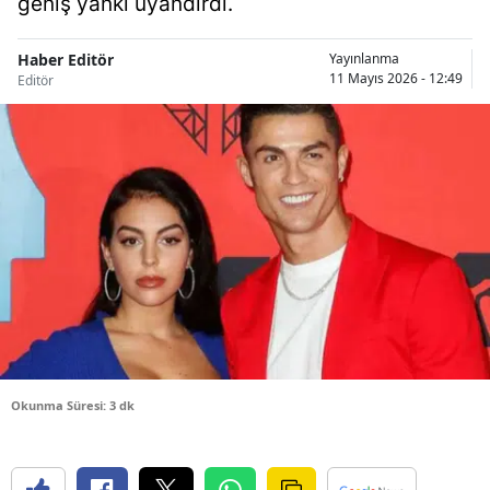
geniş yankı uyandırdı.
Bilecik
Haber Editör
Yayınlanma
Bingöl
11 Mayıs 2026 - 12:49
Editör
Bitlis
Bolu
Burdur
Bursa
Çanakkale
Çankırı
Çorum
Okunma Süresi: 3 dk
Denizli
Diyarbakır