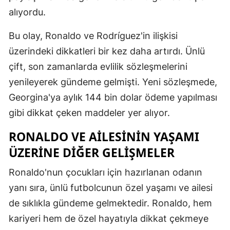
alıyordu.
Samsun
Bu olay, Ronaldo ve Rodríguez'in ilişkisi
Siirt
üzerindeki dikkatleri bir kez daha artırdı. Ünlü
Sinop
çift, son zamanlarda evlilik sözleşmelerini
Sivas
yenileyerek gündeme gelmişti. Yeni sözleşmede,
Georgina'ya aylık 144 bin dolar ödeme yapılması
Tekirdağ
gibi dikkat çeken maddeler yer alıyor.
Tokat
RONALDO VE AILESININ YAŞAMI
Trabzon
ÜZERINE DIĞER GELIŞMELER
Tunceli
Ronaldo'nun çocukları için hazırlanan odanın
Şanlıurfa
yanı sıra, ünlü futbolcunun özel yaşamı ve ailesi
de sıklıkla gündeme gelmektedir. Ronaldo, hem
Uşak
kariyeri hem de özel hayatıyla dikkat çekmeye
Van