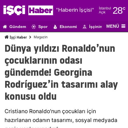
28
°
İstanbul
"Haberin İşçisi"
Açık
Adana
MENÜ
Gündem
Spor
Ekonomi
İşçinin Gündemi
Adıyaman
Magazin
İşçi Haber
Afyonkarahi
Dünya yıldızı Ronaldo’nun
Ağrı
çocuklarının odası
Amasya
gündemde! Georgina
Ankara
Rodríguez’in tasarımı alay
Antalya
konusu oldu
Artvin
Cristiano Ronaldo'nun çocukları için
Aydın
hazırlanan odanın tasarımı, sosyal medyada
Balıkesir