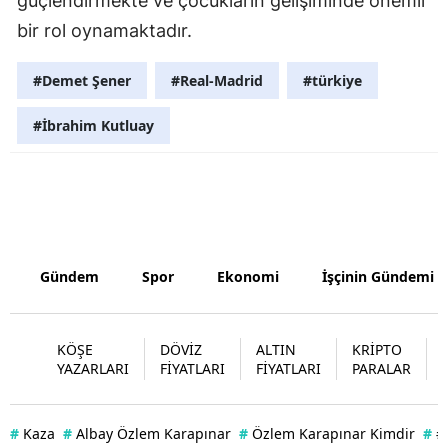
güçlendirmekte ve çocukların gelişiminde önemli
bir rol oynamaktadır.
Yozgat
Zonguldak
#Demet Şener
#Real-Madrid
#türkiye
Aksaray
#İbrahim Kutluay
Bayburt
Karaman
Kırıkkale
Gündem
Spor
Ekonomi
İşçinin Gündemi
Batman
Şırnak
KÖŞE
DÖVİZ
ALTIN
KRİPTO
Bartın
YAZARLARI
FİYATLARI
FİYATLARI
PARALAR
Ardahan
#
Kaza
#
Albay Özlem Karapınar
#
Özlem Karapınar Kimdir
#
#
Iğdır