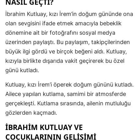
NASIL GEÇTI?
Mersin
İbrahim Kutluay, kızı İrem’in doğum gününde ona
İstanbul
olan sevgisini ifade etmek amacıyla bebeklik
dönemine ait bir fotoğrafını sosyal medya
İzmir
üzerinden paylaştı. Bu paylaşım, takipçilerinden
Kars
büyük ilgi gördü ve birçok beğeni aldı. Kutluay,
Kastamonu
kızıyla birlikte dışarıda vakit geçirerek bu özel
günü kutladı.
Kayseri
Kutluay, kızı İrem’i öperek doğum gününü kutladı.
Kırklareli
Ailece yapılan kutlama, samimi bir atmosferde
Kırşehir
gerçekleşti. Kutlama sırasında, ailenin mutluluğu
Kocaeli
gözlerden kaçmadı.
Konya
İBRAHIM KUTLUAY VE
ÇOCUKLARININ GELIŞIMI
Kütahya