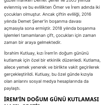
güzeli manken Demet Şener ile 2005 yılında
Edirne
evlenmiş ve bu evlilikten Ömer ve İrem adında iki
çocukları olmuştur. Ancak çiftin evliliği, 2016
Elazığ
yılında Demet Şener'in boşanma davası
Erzincan
açmasıyla sona ermiştir. 2018 yılında boşanma
Erzurum
işlemleri tamamlanan çift, çocukları için zaman
zaman bir araya gelmektedir.
Eskişehir
İbrahim Kutluay, kızı İrem’in doğum gününü
Gaziantep
kutlamak için özel bir etkinlik düzenledi. Kutlama,
Giresun
ailece yemek yenerek ve birlikte vakit geçirilerek
Gümüşhan
gerçekleştirildi. Kutluay, bu özel günde kızıyla
olan anlarını sosyal medya hesaplarında da
Hakkari
paylaştı.
Hatay
İREM’IN DOĞUM GÜNÜ KUTLAMASI
Isparta