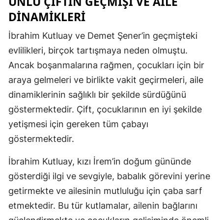
ÜNLÜ ÇIFTIN GEÇMIŞI VE AILE
DINAMIKLERI
Samsun
İbrahim Kutluay ve Demet Şener’in geçmişteki
Siirt
evlilikleri, birçok tartışmaya neden olmuştu.
Sinop
Ancak boşanmalarına rağmen, çocukları için bir
Sivas
araya gelmeleri ve birlikte vakit geçirmeleri, aile
dinamiklerinin sağlıklı bir şekilde sürdüğünü
Tekirdağ
göstermektedir. Çift, çocuklarının en iyi şekilde
Tokat
yetişmesi için gereken tüm çabayı
Trabzon
göstermektedir.
Tunceli
İbrahim Kutluay, kızı İrem’in doğum gününde
gösterdiği ilgi ve sevgiyle, babalık görevini yerine
Şanlıurfa
getirmekte ve ailesinin mutluluğu için çaba sarf
Uşak
etmektedir. Bu tür kutlamalar, ailenin bağlarını
Van