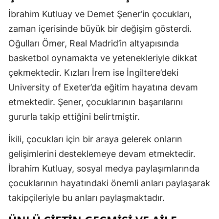
İbrahim Kutluay ve Demet Şener’in çocukları,
Malatya
zaman içerisinde büyük bir değişim gösterdi.
Manisa
Oğulları Ömer, Real Madrid’in altyapısında
Kahramanm
basketbol oynamakta ve yetenekleriyle dikkat
çekmektedir. Kızları İrem ise İngiltere’deki
Mardin
University of Exeter’da eğitim hayatına devam
Muğla
etmektedir. Şener, çocuklarının başarılarını
Muş
gururla takip ettiğini belirtmiştir.
Nevşehir
İkili, çocukları için bir araya gelerek onların
gelişimlerini desteklemeye devam etmektedir.
Niğde
İbrahim Kutluay, sosyal medya paylaşımlarında
Ordu
çocuklarının hayatındaki önemli anları paylaşarak
Rize
takipçileriyle bu anları paylaşmaktadır.
Sakarya