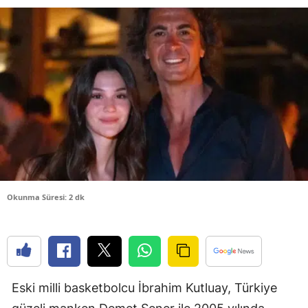
Bilecik
Bingöl
Bitlis
Bolu
Burdur
Bursa
Çanakkale
Okunma Süresi: 2 dk
Çankırı
Çorum
Denizli
Eski milli basketbolcu İbrahim Kutluay, Türkiye
Diyarbakır