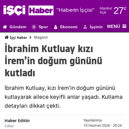
27
°
İstanbul
"Haberin İşçisi"
Açık
Adana
MENÜ
Gündem
Spor
Ekonomi
İşçinin Gündemi
Adıyaman
Magazin
İşçi Haber
Afyonkarahi
İbrahim Kutluay kızı
Ağrı
İrem’in doğum gününü
Amasya
kutladı
Ankara
İbrahim Kutluay, kızı İrem’in doğum gününü
Antalya
kutlayarak ailece keyifli anlar yaşadı. Kutlama
Artvin
detayları dikkat çekti.
Aydın
Haber Editör
Yayınlanma
Balıkesir
10 Haziran 2026 - 20:24
Editör