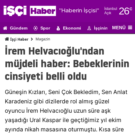
26
°
İstanbul
"Haberin İşçisi"
Açık
Adana
MENÜ
Gündem
Spor
Ekonomi
İşçinin Gündemi
Adıyaman
Magazin
İşçi Haber
Afyonkarahi
İrem Helvacıoğlu'ndan
Ağrı
müjdeli haber: Bebeklerinin
Amasya
cinsiyeti belli oldu
Ankara
Güneşin Kızları, Seni Çok Bekledim, Sen Anlat
Antalya
Karadeniz gibi dizilerde rol almış güzel
Artvin
oyuncu İrem Helvacıoğlu uzun süre aşk
Aydın
yaşadığı Ural Kaspar ile geçtiğimiz yıl ekim
ayında nikah masasına oturmuştu. Kısa süre
Balıkesir