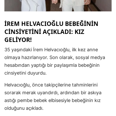
Mersin
İstanbul
İREM HELVACIOĞLU BEBEĞININ
İzmir
CINSIYETINI AÇIKLADI: KIZ
GELIYOR!
Kars
35 yaşındaki İrem Helvacıoğlu, ilk kez anne
Kastamonu
olmaya hazırlanıyor. Son olarak, sosyal medya
Kayseri
hesabından yaptığı bir paylaşımla bebeğinin
Kırklareli
cinsiyetini duyurdu.
Kırşehir
Helvacıoğlu, önce takipçilerine tahminlerini
Kocaeli
sorarak merak uyandırdı, ardından bir askıya
astığı pembe bebek elbisesiyle bebeğinin kız
Konya
olduğunu açıkladı.
Kütahya