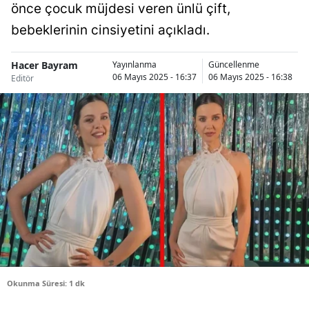
önce çocuk müjdesi veren ünlü çift,
Bilecik
bebeklerinin cinsiyetini açıkladı.
Bingöl
Hacer Bayram
Yayınlanma
Güncellenme
Bitlis
06 Mayıs 2025 - 16:37
06 Mayıs 2025 - 16:38
Editör
Bolu
Burdur
Bursa
Çanakkale
Çankırı
Çorum
Denizli
Okunma Süresi: 1 dk
Diyarbakır