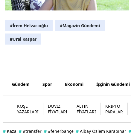
Yozgat
Zonguldak
#İrem Helvacıoğlu
#Magazin Gündemi
Aksaray
#Ural Kaspar
Bayburt
Karaman
Kırıkkale
Gündem
Spor
Ekonomi
İşçinin Gündemi
Batman
Şırnak
KÖŞE
DÖVİZ
ALTIN
KRİPTO
Bartın
YAZARLARI
FİYATLARI
FİYATLARI
PARALAR
Ardahan
#
Kaza
#
#transfer
#
#fenerbahçe
#
Albay Özlem Karapınar
#
Iğdır