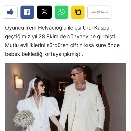
Edirne
Elazığ
Oyuncu İrem Helvacıoğlu ile eşi Ural Kaspar,
Erzincan
geçtiğimiz yıl 28 Ekim'de dünyaevine girmişti.
Erzurum
Mutlu evliliklerini sürdüren çiftin kısa süre önce
bebek beklediği ortaya çıkmıştı.
Eskişehir
Gaziantep
Giresun
Gümüşhan
Hakkari
Hatay
Isparta