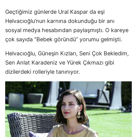
Samsun
Geçtiğimiz günlerde Ural Kaspar da eşi
Helvacıoğlu’nun karnına dokunduğu bir anı
Siirt
sosyal medya hesabından paylaşmıştı. O kareye
Sinop
çok sayıda “Bebek göründü” yorumu gelmişti.
Sivas
Helvacıoğlu, Güneşin Kızları, Seni Çok Bekledim,
Tekirdağ
Sen Anlat Karadeniz ve Yürek Çıkmazı gibi
dizilerdeki rolleriyle tanınıyor.
Tokat
Trabzon
Tunceli
Şanlıurfa
Uşak
Van