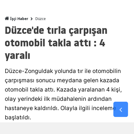
Malatya
Düzce
İşçi Haber
Manisa
Düzce'de tırla çarpışan
Kahramanm
otomobil takla attı : 4
Mardin
yaralı
Muğla
Muş
Düzce-Zonguldak yolunda tır ile otomobilin
çarpışması sonucu meydana gelen kazada
Nevşehir
otomobil takla attı. Kazada yaralanan 4 kişi,
Niğde
olay yerindeki ilk müdahalenin ardından
Ordu
hastaneye kaldırıldı. Olayla ilgili inceleme
başlatıldı.
Rize
Sakarya
Damla Eroğlu
Yayınlanma