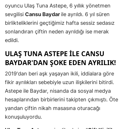
oyuncu Ulaş Tuna Astepe, 6 yıllık yönetmen
Edirne
sevgilisi
Cansu Baydar
ile ayrıldı. 6 yıl süren
Elazığ
birlikteliklerini geçtiğimiz hafta sessiz sedasız
Erzincan
sonlandıran çiftin neden ayrıldığı ise merak
edildi.
Erzurum
ULAŞ TUNA ASTEPE İLE CANSU
Eskişehir
BAYDAR'DAN ŞOKE EDEN AYRILIK!
Gaziantep
2019'dan beri aşk yaşayan ikili, iddialara göre
Giresun
fikir ayrılıkları sebebiyle uzun ilişkilerini bitirdi.
Gümüşhan
Astepe ile Baydar, nisanda da sosyal medya
hesaplarından birbirlerini takipten çıkmıştı. Öte
Hakkari
yandan çiftin nikah masasına oturacağı
Hatay
konuşuluyordu.
Isparta