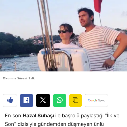
Bilecik
Bingöl
Bitlis
Bolu
Burdur
Bursa
Çanakkale
Okunma Süresi: 1 dk
Çankırı
Çorum
Denizli
En son
Hazal Subaşı
ile başrolü paylaştığı “İlk ve
Diyarbakır
Son” dizisiyle gündemden düşmeyen ünlü