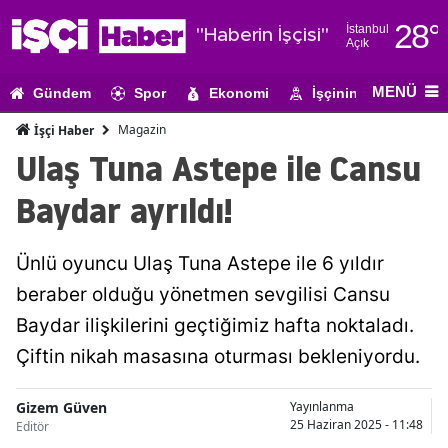
28
°
İstanbul
"Haberin İşçisi"
Açık
Adana
MENÜ
Gündem
Spor
Ekonomi
İşçinin Gündemi
Adıyaman
Magazin
İşçi Haber
Afyonkarahi
Ulaş Tuna Astepe ile Cansu
Ağrı
Baydar ayrıldı!
Amasya
Ünlü oyuncu Ulaş Tuna Astepe ile 6 yıldır
Ankara
beraber olduğu yönetmen sevgilisi Cansu
Antalya
Baydar ilişkilerini geçtiğimiz hafta noktaladı.
Artvin
Çiftin nikah masasına oturması bekleniyordu.
Aydın
Gizem Güven
Yayınlanma
25 Haziran 2025 - 11:48
Editör
Balıkesir