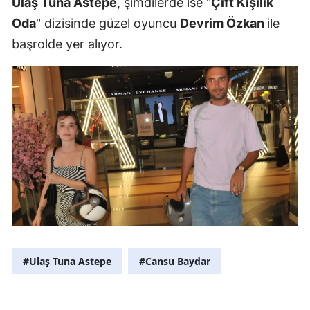
Ulaş Tuna Astepe
, şimdilerde ise "
Çift Kişilik
Mersin
Oda
" dizisinde güzel oyuncu
Devrim Özkan
ile
başrolde yer alıyor.
İstanbul
İzmir
Kars
Kastamonu
Kayseri
Kırklareli
Kırşehir
Kocaeli
#Ulaş Tuna Astepe
#Cansu Baydar
Konya
Kütahya