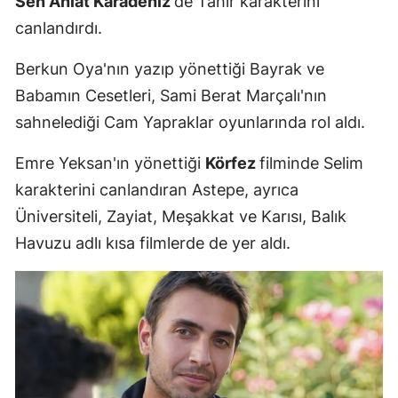
Sen Anlat Karadeniz
'de Tahir karakterini
canlandırdı.
Samsun
Siirt
Berkun Oya'nın yazıp yönettiği Bayrak ve
Babamın Cesetleri, Sami Berat Marçalı'nın
Sinop
sahnelediği Cam Yapraklar oyunlarında rol aldı.
Sivas
Emre Yeksan'ın yönettiği
Körfez
filminde Selim
Tekirdağ
karakterini canlandıran Astepe, ayrıca
Tokat
Üniversiteli, Zayiat, Meşakkat ve Karısı, Balık
Havuzu adlı kısa filmlerde de yer aldı.
Trabzon
Tunceli
Şanlıurfa
Uşak
Van