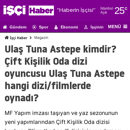
25
°
İstanbul
"Haberin İşçisi"
Açık
Adana
MENÜ
Gündem
Spor
Ekonomi
İşçinin Gündemi
Adıyaman
Magazin
İşçi Haber
Afyonkarahi
Ulaş Tuna Astepe kimdir?
Ağrı
Çift Kişilik Oda dizi
Amasya
oyuncusu Ulaş Tuna Astepe
Ankara
hangi dizi/filmlerde
Antalya
oynadı?
Artvin
MF Yapım imzası taşıyan ve yaz sezonunun
Aydın
yeni yapımlarından Çift Kişilik Oda dizisi
Balıkesir