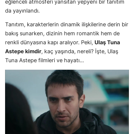
eğlenceli atmosferi yansıtan yepyeni bir tanıtım
Mersin
da yayınlandı.
İstanbul
Tanıtım, karakterlerin dinamik ilişkilerine derin bir
İzmir
bakış sunarken, dizinin hem romantik hem de
renkli dünyasına kapı aralıyor. Peki,
Ulaş Tuna
Kars
Astepe kimdir
, kaç yaşında, nereli? İşte, Ulaş
Kastamonu
Tuna Astepe filmleri ve hayatı…
Kayseri
Kırklareli
Kırşehir
Kocaeli
Konya
Kütahya