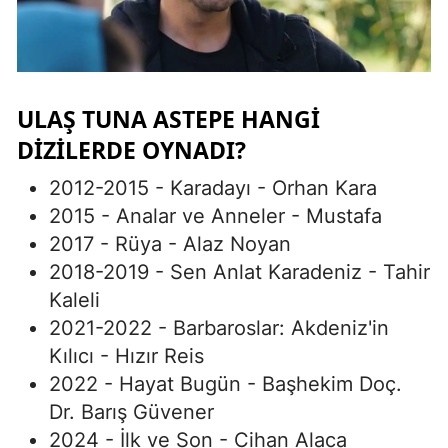
Yozgat
Zonguldak
ULAŞ TUNA ASTEPE HANGİ
Aksaray
DİZİLERDE OYNADI?
Bayburt
2012-2015 - Karadayı - Orhan Kara
Karaman
2015 - Analar ve Anneler - Mustafa
Kırıkkale
2017 - Rüya - Alaz Noyan
2018-2019 - Sen Anlat Karadeniz - Tahir
Batman
Kaleli
Şırnak
2021-2022 - Barbaroslar: Akdeniz'in
Kılıcı - Hızır Reis
Bartın
2022 - Hayat Bugün - Başhekim Doç.
Ardahan
Dr. Barış Güvener
2024 - İlk ve Son - Cihan Alaca
Iğdır