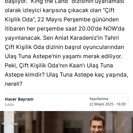
başlıyor. “King the Land” dizisinin uyarlaması
Bilecik
olarak izleyici karşısına çıkacak olan “Çift
Bingöl
Kişilik Oda”, 22 Mayıs Perşembe gününden
itibaren her perşembe saat 20.00’de NOW’da
Bitlis
yayınlanacak. Sen Anlat Karadeniz'in Tahiri
Bolu
Çift Kişilik Oda dizinin başrol oyuncularından
Burdur
Ulaş Tuna Astepe'nin yaşamı merak ediliyor.
Peki, Çift Kişilik Oda'nın Kaan'ı Ulaş Tuna
Bursa
Astepe kimdir? Ulaş Tuna Astepe kaç yaşında,
Çanakkale
nereli?
Çankırı
Hacer Bayram
Yayınlanma
Çorum
22 Mayıs 2025 - 16:39
Editör
Denizli
Diyarbakır