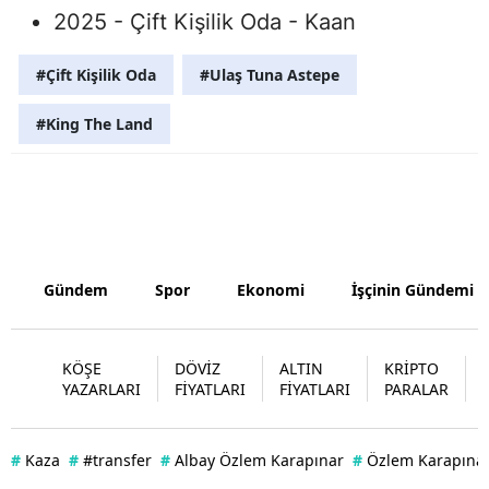
2025 - Çift Kişilik Oda - Kaan
Yalova
#Çift Kişilik Oda
#Ulaş Tuna Astepe
Karabük
#King The Land
Kilis
Osmaniye
Düzce
Gündem
Spor
Ekonomi
İşçinin Gündemi
KÖŞE
DÖVİZ
ALTIN
KRİPTO
YAZARLARI
FİYATLARI
FİYATLARI
PARALAR
#
Kaza
#
#transfer
#
Albay Özlem Karapınar
#
Özlem Karapınar