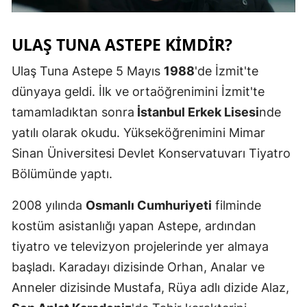
Malatya
ULAŞ TUNA ASTEPE KİMDİR?
Manisa
Ulaş Tuna Astepe 5 Mayıs
1988
'de İzmit'te
Kahramanm
dünyaya geldi. İlk ve ortaöğrenimini İzmit'te
Mardin
tamamladıktan sonra
İstanbul Erkek Lisesi
nde
yatılı olarak okudu. Yükseköğrenimini Mimar
Muğla
Sinan Üniversitesi Devlet Konservatuvarı Tiyatro
Muş
Bölümünde yaptı.
Nevşehir
2008 yılında
Osmanlı Cumhuriyeti
filminde
Niğde
kostüm asistanlığı yapan Astepe, ardından
tiyatro ve televizyon projelerinde yer almaya
Ordu
başladı. Karadayı dizisinde Orhan, Analar ve
Rize
Anneler dizisinde Mustafa, Rüya adlı dizide Alaz,
Sakarya