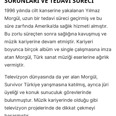
SORUNLARI VE TEDAVI SÜRECI
Malatya
1996 yılında cilt kanserine yakalanan Yılmaz
Morgül, uzun bir tedavi süreci geçirmiş ve bu
Manisa
süre zarfında Amerika’da sağlık hizmeti almıştır.
Kahramanm
Bu zorlu süreçten sonra sağlığına kavuşmuş ve
Mardin
müzik kariyerine devam etmiştir. Kariyeri
boyunca birçok albüm ve single çalışmasına imza
Muğla
atan Morgül, Türk sanat müziği eserlerine ağırlık
Muş
vermiştir.
Nevşehir
Televizyon dünyasında da yer alan Morgül,
Niğde
Survivor Türkiye yarışmasına katılmış, ayrıca jüri
üyeliği ve konuk sunuculuk görevlerinde
Ordu
bulunmuştur. Müzik kariyerinde olduğu gibi
Rize
televizyon projelerinde de dikkat çekmeyi
Sakarya
başarmıştır.