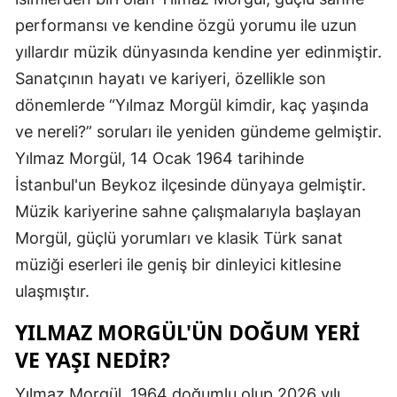
Edirne
performansı ve kendine özgü yorumu ile uzun
yıllardır müzik dünyasında kendine yer edinmiştir.
Elazığ
Sanatçının hayatı ve kariyeri, özellikle son
Erzincan
dönemlerde “Yılmaz Morgül kimdir, kaç yaşında
ve nereli?” soruları ile yeniden gündeme gelmiştir.
Erzurum
Yılmaz Morgül, 14 Ocak 1964 tarihinde
Eskişehir
İstanbul'un Beykoz ilçesinde dünyaya gelmiştir.
Gaziantep
Müzik kariyerine sahne çalışmalarıyla başlayan
Morgül, güçlü yorumları ve klasik Türk sanat
Giresun
müziği eserleri ile geniş bir dinleyici kitlesine
Gümüşhan
ulaşmıştır.
Hakkari
YILMAZ MORGÜL'ÜN DOĞUM YERI
Hatay
VE YAŞI NEDIR?
Isparta
Yılmaz Morgül, 1964 doğumlu olup 2026 yılı