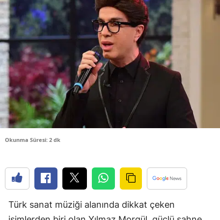
Bilecik
Bingöl
Bitlis
Bolu
Burdur
Bursa
Çanakkale
Okunma Süresi: 2 dk
Çankırı
Çorum
Denizli
Türk sanat müziği alanında dikkat çeken
Diyarbakır
isimlerden biri olan Yılmaz Morgül, güçlü sahne