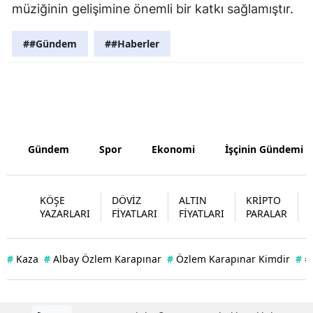
müziğinin gelişimine önemli bir katkı sağlamıştır.
Yozgat
##Gündem
##Haberler
Zonguldak
Aksaray
Bayburt
Karaman
Gündem
Spor
Ekonomi
İşçinin Gündemi
Kırıkkale
Batman
KÖŞE
DÖVİZ
ALTIN
KRİPTO
YAZARLARI
FİYATLARI
FİYATLARI
PARALAR
Şırnak
Bartın
#
Kaza
#
Albay Özlem Karapınar
#
Özlem Karapınar Kimdir
#
#
Ardahan
Iğdır