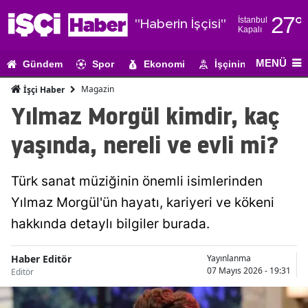
27
°
İstanbul
"Haberin İşçisi"
Kapalı
Adana
MENÜ
Gündem
Spor
Ekonomi
İşçinin Gündemi
Adıyaman
Magazin
İşçi Haber
Afyonkarahi
Yılmaz Morgül kimdir, kaç
Ağrı
yaşında, nereli ve evli mi?
Amasya
Türk sanat müziğinin önemli isimlerinden
Ankara
Yılmaz Morgül'ün hayatı, kariyeri ve kökeni
Antalya
hakkında detaylı bilgiler burada.
Artvin
Haber Editör
Yayınlanma
Aydın
07 Mayıs 2026 - 19:31
Editör
Balıkesir