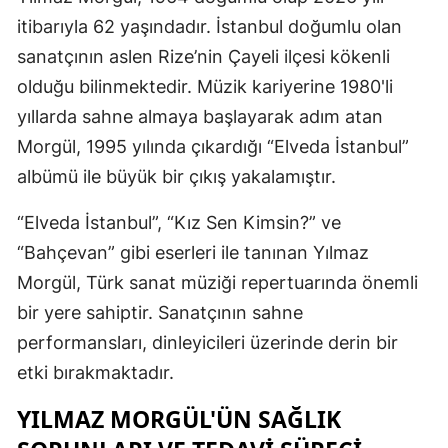
itibarıyla 62 yaşındadır. İstanbul doğumlu olan
Mersin
sanatçının aslen Rize’nin Çayeli ilçesi kökenli
İstanbul
olduğu bilinmektedir. Müzik kariyerine 1980'li
İzmir
yıllarda sahne almaya başlayarak adım atan
Morgül, 1995 yılında çıkardığı “Elveda İstanbul”
Kars
albümü ile büyük bir çıkış yakalamıştır.
Kastamonu
“Elveda İstanbul”, “Kız Sen Kimsin?” ve
Kayseri
“Bahçevan” gibi eserleri ile tanınan Yılmaz
Kırklareli
Morgül, Türk sanat müziği repertuarında önemli
bir yere sahiptir. Sanatçının sahne
Kırşehir
performansları, dinleyicileri üzerinde derin bir
Kocaeli
etki bırakmaktadır.
Konya
YILMAZ MORGÜL'ÜN SAĞLIK
Kütahya