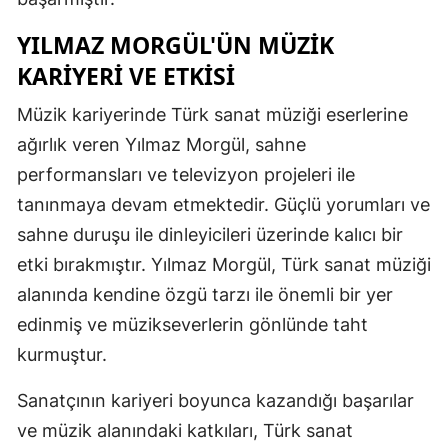
Samsun
YILMAZ MORGÜL'ÜN MÜZIK
KARIYERI VE ETKISI
Siirt
Müzik kariyerinde Türk sanat müziği eserlerine
Sinop
ağırlık veren Yılmaz Morgül, sahne
Sivas
performansları ve televizyon projeleri ile
Tekirdağ
tanınmaya devam etmektedir. Güçlü yorumları ve
sahne duruşu ile dinleyicileri üzerinde kalıcı bir
Tokat
etki bırakmıştır. Yılmaz Morgül, Türk sanat müziği
Trabzon
alanında kendine özgü tarzı ile önemli bir yer
Tunceli
edinmiş ve müzikseverlerin gönlünde taht
kurmuştur.
Şanlıurfa
Sanatçının kariyeri boyunca kazandığı başarılar
Uşak
ve müzik alanındaki katkıları, Türk sanat
Van