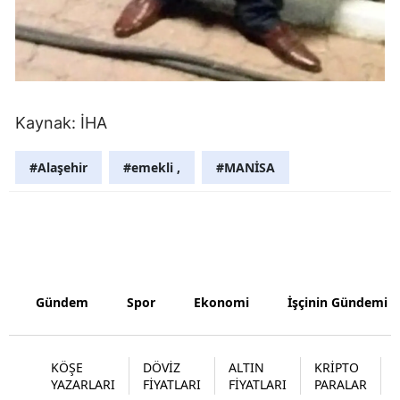
Samsun
Siirt
Sinop
Kaynak: İHA
Sivas
#Alaşehir
#emekli ,
#MANİSA
Tekirdağ
Tokat
Trabzon
Tunceli
Gündem
Spor
Ekonomi
İşçinin Gündemi
Şanlıurfa
Uşak
KÖŞE
DÖVİZ
ALTIN
KRİPTO
YAZARLARI
FİYATLARI
FİYATLARI
PARALAR
Van