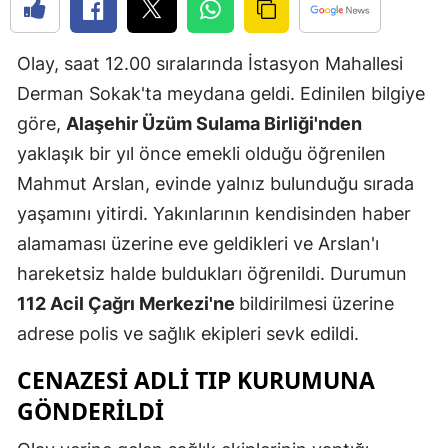
Edirne
Olay, saat 12.00 sıralarında İstasyon Mahallesi
Elazığ
Derman Sokak'ta meydana geldi. Edinilen bilgiye
Erzincan
göre,
Alaşehir Üzüm Sulama Birliği'nden
Erzurum
yaklaşık bir yıl önce emekli olduğu öğrenilen
Mahmut Arslan, evinde yalnız bulunduğu sırada
Eskişehir
yaşamını yitirdi. Yakınlarının kendisinden haber
Gaziantep
alamaması üzerine eve geldikleri ve Arslan'ı
Giresun
hareketsiz halde buldukları öğrenildi. Durumun
112 Acil Çağrı Merkezi'ne
bildirilmesi üzerine
Gümüşhan
adrese polis ve sağlık ekipleri sevk edildi.
Hakkari
CENAZESI ADLI TIP KURUMUNA
Hatay
GÖNDERILDI
Isparta