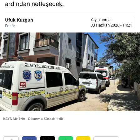
ardından netleşecek.
Bilecik
Bingöl
Ufuk Kuzgun
Yayınlanma
03 Haziran 2026 - 14:21
Editör
Bitlis
Bolu
Burdur
Bursa
Çanakkale
Çankırı
Çorum
KAYNAK: İHA
Okunma Süresi: 1 dk
Denizli
Diyarbakır