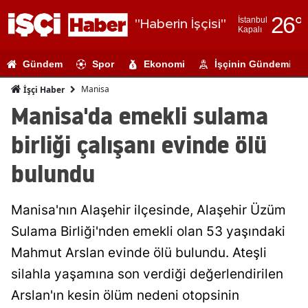
26
°
İstanbul
"Haberin İşçisi"
Kapalı
Adana
Gündem
Spor
Ekonomi
İşçinin Gündemi
Adıyaman
Manisa
İşçi Haber
Afyonkarahi
Manisa'da emekli sulama
Ağrı
birliği çalışanı evinde ölü
Amasya
bulundu
Ankara
Manisa'nın Alaşehir ilçesinde, Alaşehir Üzüm
Antalya
Sulama Birliği'nden emekli olan 53 yaşındaki
Artvin
Mahmut Arslan evinde ölü bulundu. Ateşli
Aydın
silahla yaşamına son verdiği değerlendirilen
Arslan'ın kesin ölüm nedeni otopsinin
Balıkesir