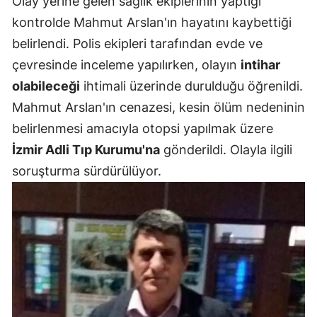
Olay yerine gelen sağlık ekiplerinin yaptığı
Mersin
kontrolde Mahmut Arslan'ın hayatını kaybettiği
belirlendi. Polis ekipleri tarafından evde ve
İstanbul
çevresinde inceleme yapılırken, olayın
intihar
İzmir
olabileceği
ihtimali üzerinde durulduğu öğrenildi.
Mahmut Arslan'ın cenazesi, kesin ölüm nedeninin
Kars
belirlenmesi amacıyla otopsi yapılmak üzere
Kastamonu
İzmir Adli Tıp Kurumu'na
gönderildi. Olayla ilgili
Kayseri
soruşturma sürdürülüyor.
Kırklareli
Kırşehir
Kocaeli
Konya
Kütahya