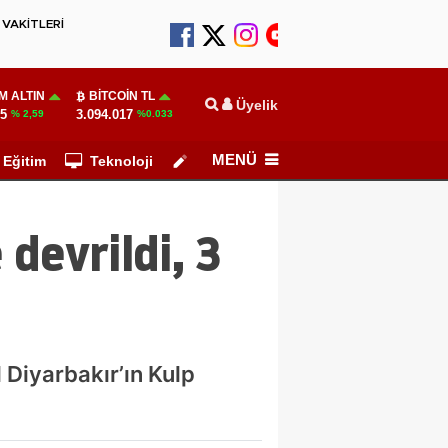
VAKİTLERİ
M ALTIN
BITCOIN TL
Üyelik
55
3.094.017
% 2,59
%0.033
MENÜ
Eğitim
Teknoloji
Köşe Yazarları
devrildi, 3
 Diyarbakır’ın Kulp