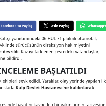
Edirne
Elazığ
Erzincan
Facebook'ta Paylaş
X'de Paylaş
Whatsapp'
Erzurum
n Çiftçi yönetimindeki 06 HUL 71 plakalı otomobil,
vkiinde sürücüsünün direksiyon hakimiyetini
Eskişehir
devrildi.
Kazayı fark eden çevredeki vatandaşlar,
Gaziantep
ne bildirdi.
Giresun
 INCELEME BAŞLATILDI
Gümüşhane
 ekipleri sevk edildi. Yaralılar, olay yerinde yapılan ilk
Hakkari
nslarla
Kulp Devlet Hastanesi'ne kaldırılarak
Hatay
Isparta
çesinde hayatını kaybeden bir yakınlarının taziyesine