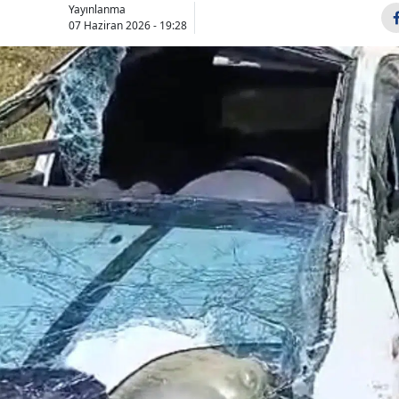
Yayınlanma
Bilecik
07 Haziran 2026 - 19:28
Bingöl
Bitlis
Bolu
Burdur
Bursa
Çanakkale
Çankırı
Çorum
Denizli
Diyarbakır