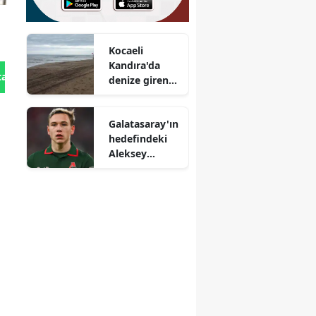
Kocaeli
Kandıra'da
tan Gönder
denize giren
genç boğuldu
Galatasaray'ın
hedefindeki
Aleksey
Batrakov için
Lokomotiv
Moskova'dan
açıklama geldi
mi?