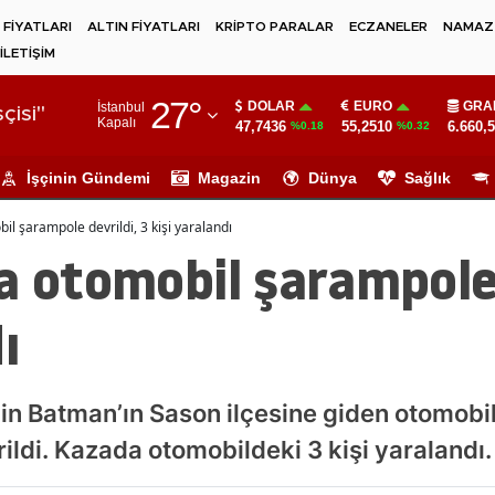
 FİYATLARI
ALTIN FİYATLARI
KRİPTO PARALAR
ECZANELER
NAMAZ 
İLETİŞİM
Adana
27
°
DOLAR
EURO
GRA
İstanbul
Adıyaman
çisi"
Kapalı
47,7436
55,2510
6.660,
%0.18
%0.32
Afyonkarahisar
İşçinin Gündemi
Magazin
Dünya
Sağlık
Ağrı
il şarampole devrildi, 3 kişi yaralandı
Amasya
a otomobil şarampole 
Ankara
ı
Antalya
Artvin
çin Batman’ın Sason ilçesine giden otomobil
Aydın
ildi. Kazada otomobildeki 3 kişi yaralandı.
Balıkesir