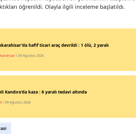
ıkları öğrenildi. Olayla ilgili inceleme başlatıldı.
Mersin
İstanbul
İzmir
karahisar'da hafif ticari araç devrildi : 1 ölü, 2 yaralı
Kars
karahisar
/ 09 Ağustos 2026
Kastamonu
Kayseri
Kırklareli
li Kandıra'da kaza : 6 yaralı tedavi altında
Kırşehir
li
/ 09 Ağustos 2026
Kocaeli
Konya
zasi
Kütahya