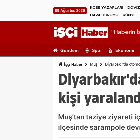
KÖŞE YAZARLARI
DÖVİZ
09 Ağustos 2026
HAVA DURUMU
KÜNYE
"Haberin İş
Gündem
Spor
Ekonomi
Muş
Diyarbakır'da otomob
İşçi Haber
Diyarbakır'd
kişi yaraland
Muş’tan taziye ziyareti i
ilçesinde şarampole devr