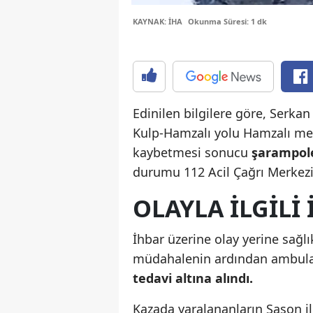
KAYNAK: İHA
Okunma Süresi: 1 dk
Edinilen bilgilere göre, Serka
Kulp-Hamzalı yolu Hamzalı me
kaybetmesi sonucu
şarampole 
durumu 112 Acil Çağrı Merkezi
OLAYLA ILGILI
İhbar üzerine olay yerine sağlık
müdahalenin ardından ambula
tedavi altına alındı.
Kazada yaralananların Sason il