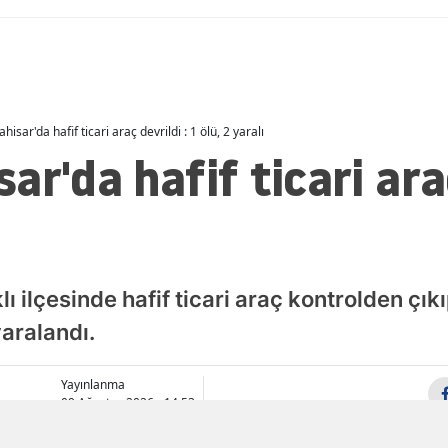
Malatya
Manisa
Kahramanmaraş
isar'da hafif ticari araç devrildi : 1 ölü, 2 yaralı
Mardin
r'da hafif ticari araç
Muğla
Muş
Nevşehir
 ilçesinde hafif ticari araç kontrolden çıkı
Niğde
yaralandı.
Ordu
Yayınlanma
Rize
09 Ağustos 2026 - 14:53
Sakarya