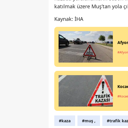
katılmak üzere Muş’tan yola çıkt
Kaynak: İHA
Afyon
#Afyon
Kocae
#Kocae
#kaza
#muş ,
#trafik ka