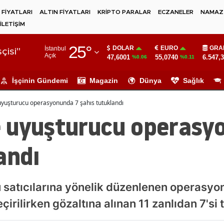
 FİYATLARI
ALTIN FİYATLARI
KRİPTO PARALAR
ECZANELER
NAMAZ 
İLETİŞİM
Adana
25
°
DOLAR
EURO
GRA
İstanbul
Adıyaman
çisi"
Açık
47,6001
55,0740
6.547,
%0.06
%0.11
Afyonkarahisar
İşçinin Gündemi
Magazin
Dünya
Sağlık
Ağrı
yuşturucu operasyonunda 7 şahıs tutuklandı
Amasya
 uyuşturucu operasy
Ankara
andı
Antalya
Artvin
satıcılarına yönelik düzenlenen operasyo
Aydın
rilirken gözaltına alınan 11 zanlıdan 7'si 
Balıkesir