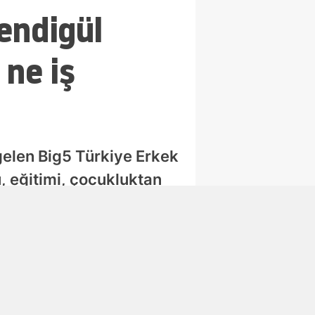
endigül
 ne iş
elen Big5 Türkiye Erkek
, eğitimi, çocukluktan
lar haberimizde.
Abone Ol