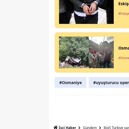
Eskiş
#Eskiş
Osman
#Osma
#Osmaniye
#uyuşturucu ope
Gündem
Big5 Türkiye ya
İşçi Haber