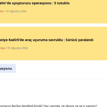
ehir'de uyuşturucu operasyonu : 5 tutuklu
Mersin
ehir
/ 01 Ağustos 2026
İstanbul
İzmir
Kars
iye Kadirli'de araç uçuruma savruldu : Sürücü yaralandı
Kastamonu
niye
/ 01 Ağustos 2026
Kayseri
Kırklareli
rasyonu
Kırşehir
Kocaeli
Konya
Kütahya
rışmacısı Berkay Kendigül kimdir? Kaç yaşında, ne okuyor ve ne iş yapıyor?