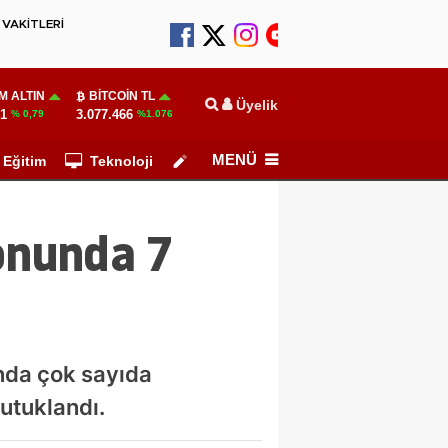
VAKİTLERİ
M ALTIN
BITCOIN TL
Üyelik
31
3.077.466
% 0,79
%1.076
MENÜ
Eğitim
Teknoloji
Köşe Yazarları
onunda 7
nda çok sayıda
tutuklandı.