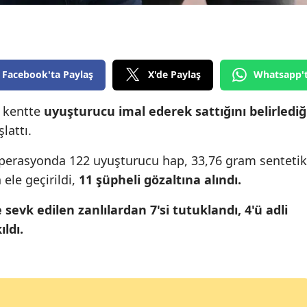
Edirne
Elazığ
Erzincan
Facebook'ta Paylaş
X'de Paylaş
Whatsapp'
Erzurum
, kentte
uyuşturucu
imal
ederek
sattığını
belirlediğ
lattı.
Eskişehir
Gaziantep
operasyonda 122 uyuşturucu hap, 33,76 gram sentetik
ele geçirildi,
11 şüpheli gözaltına alındı.
Giresun
e sevk edilen
zanlılardan 7'si tutuklandı, 4'ü adli
Gümüşhane
ıldı.
Hakkari
Hatay
Isparta