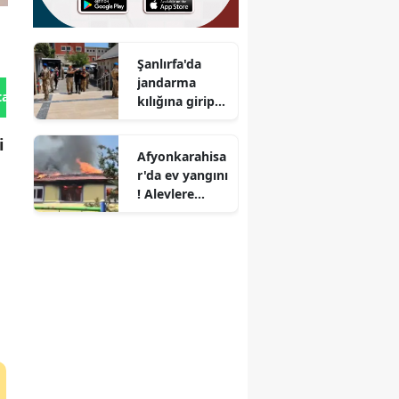
Şanlırfa'da
jandarma
tan Gönder
kılığına girip
milyonluk
gasp yaptılar
i
Afyonkarahisa
r'da ev yangını
! Alevlere
teslim olan ev
kullanılamaz
hale geldi