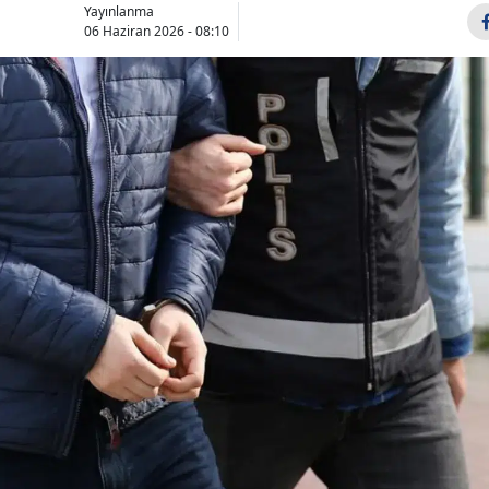
Yayınlanma
Bilecik
06 Haziran 2026 - 08:10
Bingöl
Bitlis
Bolu
Burdur
Bursa
Çanakkale
Çankırı
Çorum
Denizli
Diyarbakır