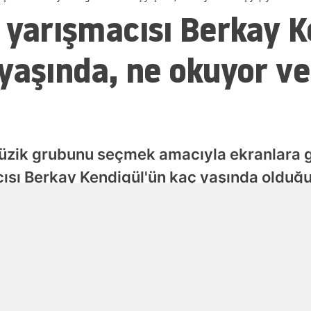
 yarışmacısı Berkay K
Malatya
Manisa
yaşında, ne okuyor ve
Kahramanmaraş
Mardin
Muğla
müzik grubunu seçmek amacıyla ekranlara g
Muş
ısı Berkay Kendigül'ün kaç yaşında olduğu
Nevşehir
e ekran geçmişine dair merak edilen detay
Niğde
Yayınlanma
Ordu
06 Ağustos 2026 - 12:35
Rize
Sakarya