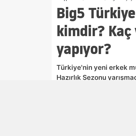
Big5 Türkiye
kimdir? Kaç 
yapıyor?
Türkiye'nin yeni erkek 
Hazırlık Sezonu yarışmac
başlayan dans kariyeri v
Ufuk Kuzgun
Editör