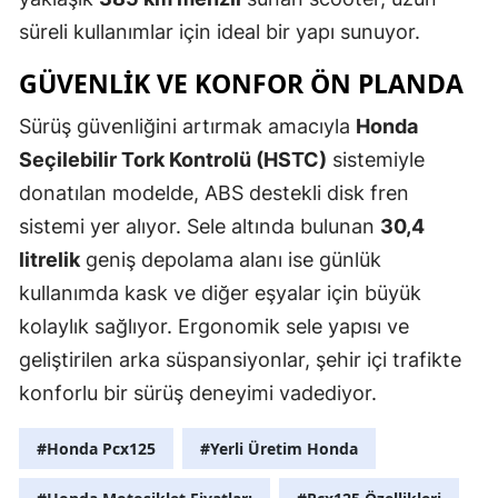
süreli kullanımlar için ideal bir yapı sunuyor.
Malatya
GÜVENLIK VE KONFOR ÖN PLANDA
Manisa
Sürüş güvenliğini artırmak amacıyla
Honda
Kahramanm
Seçilebilir Tork Kontrolü (HSTC)
sistemiyle
Mardin
donatılan modelde, ABS destekli disk fren
Muğla
sistemi yer alıyor. Sele altında bulunan
30,4
litrelik
geniş depolama alanı ise günlük
Muş
kullanımda kask ve diğer eşyalar için büyük
Nevşehir
kolaylık sağlıyor. Ergonomik sele yapısı ve
Niğde
geliştirilen arka süspansiyonlar, şehir içi trafikte
konforlu bir sürüş deneyimi vadediyor.
Ordu
Rize
#Honda Pcx125
#Yerli Üretim Honda
Sakarya