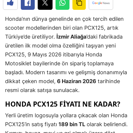
Edirne
Honda’nın dünya genelinde en çok tercih edilen
Elazığ
scooter modellerinden biri olan PCX125, artık
Erzincan
Türkiye’de üretiliyor.
İzmir Aliağa
’daki fabrikada
Erzurum
üretilen ilk model olma özelliğini taşıyan yeni
PCX125, 9 Mayıs 2026 itibarıyla Honda
Eskişehir
Motosiklet bayilerinde ön sipariş toplamaya
Gaziantep
başladı. Modern tasarımı ve gelişmiş donanımıyla
Giresun
dikkat çeken model,
6 Haziran 2026
tarihinde
resmi olarak satışa sunulacak.
Gümüşhan
HONDA PCX125 FIYATI NE KADAR?
Hakkari
Yerli üretim logosuyla yollara çıkacak olan Honda
Hatay
PCX125’in satış fiyatı
189 bin TL
olarak belirlendi.
Isparta