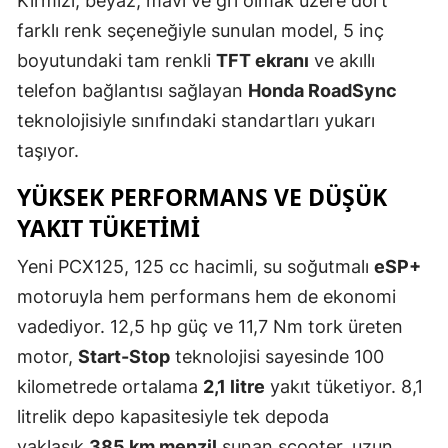
Kırmızı, beyaz, mavi ve gri olmak üzere dört
Mersin
farklı renk seçeneğiyle sunulan model, 5 inç
boyutundaki tam renkli
TFT ekranı
ve akıllı
İstanbul
telefon bağlantısı sağlayan
Honda RoadSync
İzmir
teknolojisiyle sınıfındaki standartları yukarı
taşıyor.
Kars
YÜKSEK PERFORMANS VE DÜŞÜK
Kastamonu
YAKIT TÜKETIMI
Kayseri
Yeni PCX125, 125 cc hacimli, su soğutmalı
eSP+
Kırklareli
motoruyla hem performans hem de ekonomi
Kırşehir
vadediyor. 12,5 hp güç ve 11,7 Nm tork üreten
motor,
Start-Stop
teknolojisi sayesinde 100
Kocaeli
kilometrede ortalama
2,1 litre
yakıt tüketiyor. 8,1
Konya
litrelik depo kapasitesiyle tek depoda
Kütahya
yaklaşık
385 km menzil
sunan scooter, uzun