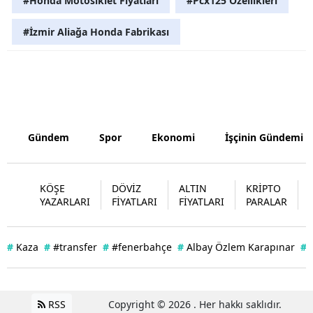
#Honda Motosiklet Fiyatları
#Pcx125 Özellikleri
Samsun
#İzmir Aliağa Honda Fabrikası
Siirt
Sinop
Sivas
Gündem
Spor
Ekonomi
İşçinin Gündemi
Tekirdağ
Tokat
KÖŞE
DÖVİZ
ALTIN
KRİPTO
Trabzon
YAZARLARI
FİYATLARI
FİYATLARI
PARALAR
Tunceli
#
Kaza
#
#transfer
#
#fenerbahçe
#
Albay Özlem Karapınar
#
Şanlıurfa
Uşak
RSS
Copyright © 2026 . Her hakkı saklıdır.
Van