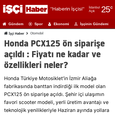
25
°
İstanbul
"Haberin İşçisi"
Açık
Adana
Gündem
Spor
Ekonomi
İşçinin Gündemi
Adıyaman
Otomobil
İşçi Haber
Afyonkarahi
Honda PCX125 ön siparişe
Ağrı
açıldı : Fiyatı ne kadar ve
Amasya
özellikleri neler?
Ankara
Honda Türkiye Motosiklet'in İzmir Aliağa
Antalya
fabrikasında banttan indirdiği ilk model olan
Artvin
PCX125 ön siparişe açıldı. Şehir içi ulaşımın
Aydın
favori scooter modeli, yerli üretim avantajı ve
teknolojik yenilikleriyle Haziran ayında yollara
Balıkesir