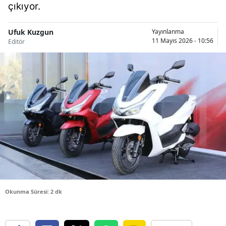
çıkıyor.
Bilecik
Bingöl
Ufuk Kuzgun
Yayınlanma
11 Mayıs 2026 - 10:56
Editör
Bitlis
Bolu
Burdur
Bursa
Çanakkale
Çankırı
Çorum
Okunma Süresi: 2 dk
Denizli
Diyarbakır