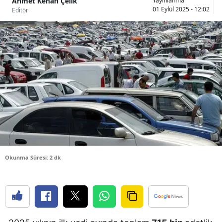
Ahmet Kenan Çelik
Yayınlanma
01 Eylül 2025 - 12:02
Editör
Bilecik
Bingöl
Bitlis
Bolu
Burdur
Bursa
Çanakkale
Çankırı
Okunma Süresi: 2 dk
Çorum
Denizli
Diyarbakır