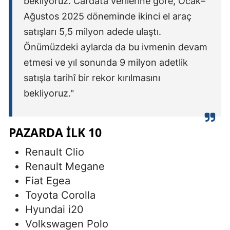
bekliyoruz. Cardata verilerine göre, Ocak–
Ağustos 2025 döneminde ikinci el araç
Malatya
satışları 5,5 milyon adede ulaştı.
Manisa
Önümüzdeki aylarda da bu ivmenin devam
Kahramanm
etmesi ve yıl sonunda 9 milyon adetlik
satışla tarihî bir rekor kırılmasını
Mardin
bekliyoruz."
Muğla
Muş
PAZARDA İLK 10
Nevşehir
Renault Clio
Niğde
Renault Megane
Fiat Egea
Ordu
Toyota Corolla
Rize
Hyundai i20
Volkswagen Polo
Sakarya