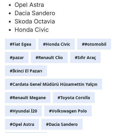
Opel Astra
Samsun
Dacia Sandero
Skoda Octavia
Siirt
Honda Civic
Sinop
#Fiat Egea
#Honda Civic
##otomobil
Sivas
#pazar
#Renault Clio
#Sıfır Araç
Tekirdağ
#İkinci El Pazarı
Tokat
Trabzon
#Cardata Genel Müdürü Hüsamettin Yalçın
Tunceli
#Renault Megane
#Toyota Corolla
Şanlıurfa
#Hyundai İ20
#Volkswagen Polo
Uşak
#Opel Astra
#Dacia Sandero
Van