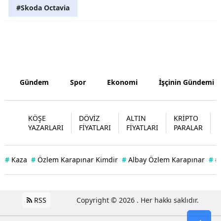
#Skoda Octavia
Yozgat
Zonguldak
Aksaray
Bayburt
Gündem
Spor
Ekonomi
İşçinin Gündemi
Karaman
KÖŞE
DÖVİZ
ALTIN
KRİPTO
Kırıkkale
YAZARLARI
FİYATLARI
FİYATLARI
PARALAR
Batman
#
Kaza
#
Özlem Karapınar Kimdir
#
Albay Özlem Karapınar
#
#
Şırnak
Bartın
RSS
Copyright © 2026 . Her hakkı saklıdır.
Ardahan
Iğdır