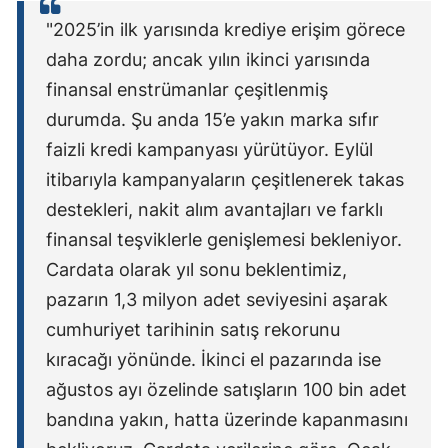
Mersin
"2025’in ilk yarısında krediye erişim görece
daha zordu; ancak yılın ikinci yarısında
İstanbul
finansal enstrümanlar çeşitlenmiş
İzmir
durumda. Şu anda 15’e yakın marka sıfır
faizli kredi kampanyası yürütüyor. Eylül
Kars
itibarıyla kampanyaların çeşitlenerek takas
Kastamonu
destekleri, nakit alım avantajları ve farklı
Kayseri
finansal teşviklerle genişlemesi bekleniyor.
Cardata olarak yıl sonu beklentimiz,
Kırklareli
pazarın 1,3 milyon adet seviyesini aşarak
Kırşehir
cumhuriyet tarihinin satış rekorunu
Kocaeli
kıracağı yönünde. İkinci el pazarında ise
ağustos ayı özelinde satışların 100 bin adet
Konya
bandına yakın, hatta üzerinde kapanmasını
Kütahya