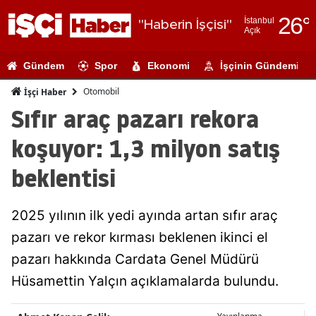
26
°
İstanbul
"Haberin İşçisi"
Açık
Adana
Gündem
Spor
Ekonomi
İşçinin Gündemi
Adıyaman
Otomobil
İşçi Haber
Afyonkarahi
Sıfır araç pazarı rekora
Ağrı
koşuyor: 1,3 milyon satış
Amasya
beklentisi
Ankara
2025 yılının ilk yedi ayında artan sıfır araç
Antalya
pazarı ve rekor kırması beklenen ikinci el
Artvin
pazarı hakkında Cardata Genel Müdürü
Aydın
Hüsamettin Yalçın açıklamalarda bulundu.
Balıkesir