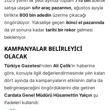
2025 yılının ilk yedi ayında toplam
715 bin
adetlik
Edirne
satışa ulaşan
sıfır araç pazarının,
ağustos ayıyla
birlikte
800 bin adedin
üzerine çıkacağı
Elazığ
öngörülüyor. Yükselişe geçen
ikinci el pazarında
Erzincan
da yıl sonuna kadar
tarihi bir rekor
gelmesi
Erzurum
bekleniyor.
Eskişehir
KAMPANYALAR BELİRLEYİCİ
OLACAK
Gaziantep
Türkiye Gazetesi
'nden
Ali Çelik
'in haberine
Giresun
göre, konuyla ilgili değerlendirmesinde yılın kalan
Gümüşhan
dört ayında da kampanyaların etkisinin daha da
Hakkari
belirginleşeceğini öngördüklerini dile getiren
Cardata Genel Müdürü Hüsamettin Yalçın
şu
Hatay
ifadeleri kullandı:
Isparta