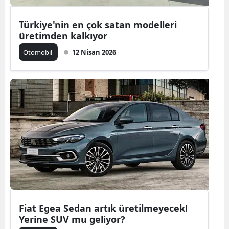
Mersin
Türkiye'nin en çok satan modelleri
üretimden kalkıyor
İstanbul
Otomobil
12 Nisan 2026
İzmir
Kars
Kastamonu
Kayseri
Kırklareli
Kırşehir
Kocaeli
Konya
Fiat Egea Sedan artık üretilmeyecek!
Yerine SUV mu geliyor?
Kütahya