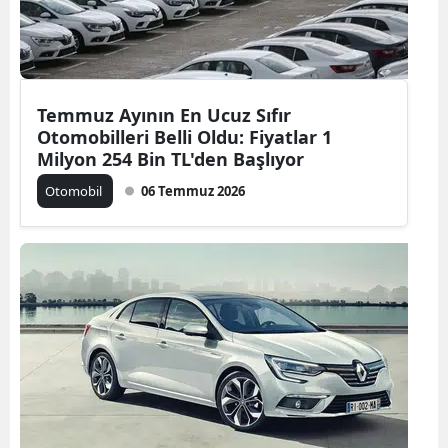
Edirne
Elazığ
Erzincan
Temmuz Ayının En Ucuz Sıfır
Otomobilleri Belli Oldu: Fiyatlar 1
Erzurum
Milyon 254 Bin TL'den Başlıyor
Eskişehir
Otomobil
06 Temmuz 2026
Gaziantep
Giresun
Gümüşhan
Hakkari
Hatay
Isparta