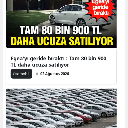
Bilecik
Bingöl
Bitlis
Bolu
Burdur
Egea'yı geride bıraktı : Tam 80 bin 900
TL daha ucuza satılıyor
Bursa
Otomobil
02 Ağustos 2026
Çanakkale
Çankırı
Çorum
Denizli
Diyarbakır