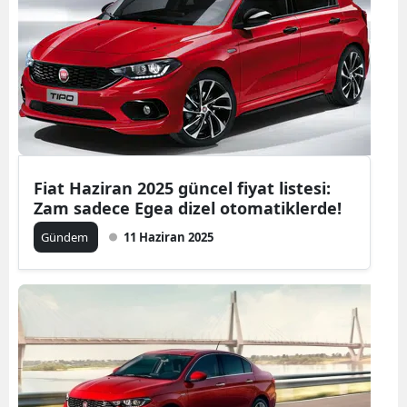
Samsun
Siirt
Sinop
Sivas
Tekirdağ
Fiat Haziran 2025 güncel fiyat listesi:
Zam sadece Egea dizel otomatiklerde!
Tokat
Gündem
11 Haziran 2025
Trabzon
Tunceli
Şanlıurfa
Uşak
Van