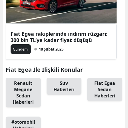
Yozgat
Zonguldak
Fiat Egea rakiplerinde indirim rüzgarı:
Aksaray
300 bin TL’ye kadar fiyat düşüşü
Bayburt
Gündem
18 Şubat 2025
Karaman
Fiat Egea İle İlişkili Konular
Kırıkkale
Batman
Renault
Suv
Fiat Egea
Megane
Haberleri
Sedan
Şırnak
Sedan
Haberleri
Haberleri
Bartın
Ardahan
#otomobil
Iğdır