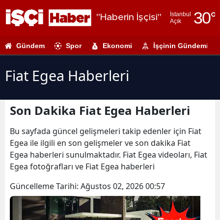
30
°
İstanbul
"Haberin İşçisi"
Açık
Adana
Gündem
Spor
Ekonomi
İşçinin Gündemi
Adıyaman
Afyonkarahi
Fiat Egea Haberleri
Ağrı
Son Dakika Fiat Egea Haberleri
Amasya
Ankara
Bu sayfada güncel gelişmeleri takip edenler için Fiat
Egea ile ilgili en son gelişmeler ve son dakika Fiat
Antalya
Egea haberleri sunulmaktadır. Fiat Egea videoları, Fiat
Egea fotoğrafları ve Fiat Egea haberleri
Artvin
Güncelleme Tarihi:
Ağustos 02, 2026 00:57
Aydın
Balıkesir