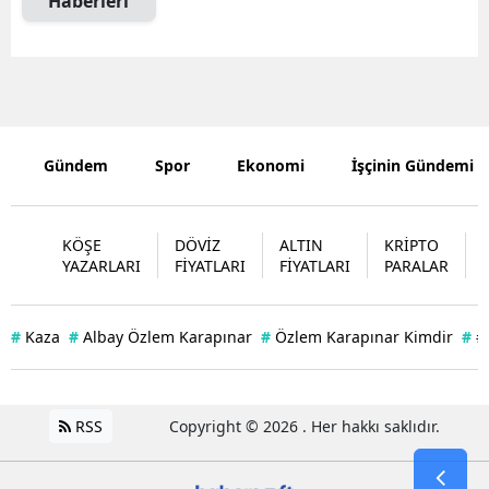
Haberleri
Yalova
Karabük
Kilis
Gündem
Spor
Ekonomi
İşçinin Gündemi
Osmaniye
Düzce
KÖŞE
DÖVİZ
ALTIN
KRİPTO
YAZARLARI
FİYATLARI
FİYATLARI
PARALAR
#
Kaza
#
Albay Özlem Karapınar
#
Özlem Karapınar Kimdir
#
#
RSS
Copyright © 2026 . Her hakkı saklıdır.