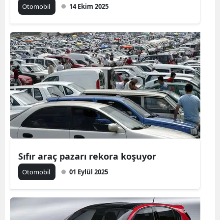
Otomobil
14 Ekim 2025
Malatya
Manisa
Kahramanm
Mardin
Muğla
Muş
Nevşehir
Sıfır araç pazarı rekora koşuyor
Niğde
Otomobil
01 Eylül 2025
Ordu
Rize
Sakarya